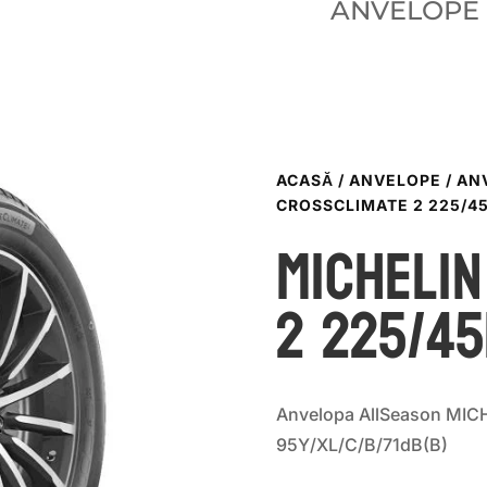
ANVELOPE
ACASĂ
/
ANVELOPE
/
AN
CROSSCLIMATE 2 225/45
Michelin
2 225/45
Anvelopa AllSeason MICH
95Y/XL/C/B/71dB(B)