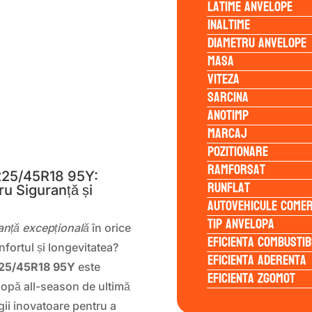
Latime anvelope
Inaltime
Diametru anvelope
Masa
Viteza
Sarcina
Anotimp
Marcaj
S
Pozitionare
Ramforsat
225/45R18 95Y:
Runflat
u Siguranță și
Autovehicule comer
Tip anvelopa
nță excepțională
în orice
Eficienta Combustib
nfortul și longevitatea?
Eficienta Aderenta
225/45R18 95Y
este
Eficienta Zgomot
lopă all-season de ultimă
ii inovatoare pentru a