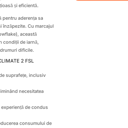
ioasă și eficientă.
ă pentru aderența sa
i înzăpezite. Cu marcajul
wflake), această
n condiții de iarnă,
 drumuri dificile.
SCLIMATE 2 FSL
de suprafețe, inclusiv
liminând necesitatea
.
o experiență de condus
 reducerea consumului de