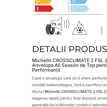
DETALII PRODU
Michelin CROSSCLIMATE 2 FSL 
Anvelopa All Season de Top pentr
Performanță
Cauți o anvelopă care să-ți ofere
performa
condiții meteorologice, fără a sacrifica co
Atunci
Michelin CROSSCLIMATE 2 FSL 
alegerea ideală pentru tine! Această anve
generație de la Michelin combină tehnolog