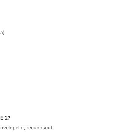
pă)
E 2?
 anvelopelor, recunoscut