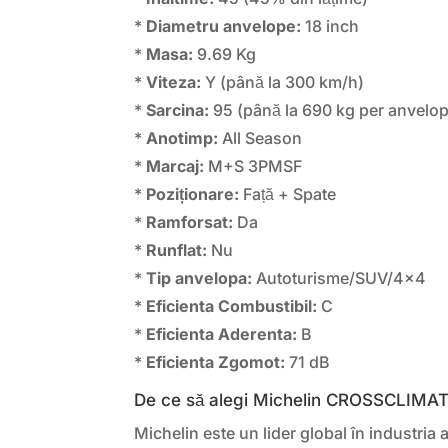
*
Diametru anvelope:
18 inch
*
Masa:
9.69 Kg
*
Viteza:
Y (până la 300 km/h)
*
Sarcina:
95 (până la 690 kg per anvelo
*
Anotimp:
All Season
*
Marcaj:
M+S 3PMSF
*
Poziționare:
Față + Spate
*
Ramforsat:
Da
*
Runflat:
Nu
*
Tip anvelopa:
Autoturisme/SUV/4×4
*
Eficienta Combustibil:
C
*
Eficienta Aderenta:
B
*
Eficienta Zgomot:
71 dB
De ce să alegi Michelin CROSSCLIMAT
Michelin este un lider global în industria