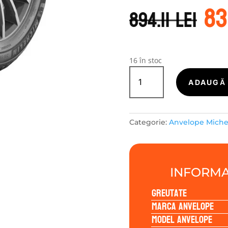
Pr
83
in
894.11
lei
a
fo
89
16 în stoc
Cantitate
Michelin
ADAUGĂ 
CROSSCLIMATE
2
225/45R18
Categorie:
Anvelope Miche
95Y
INFORMA
Greutate
Marca anvelope
Model anvelope