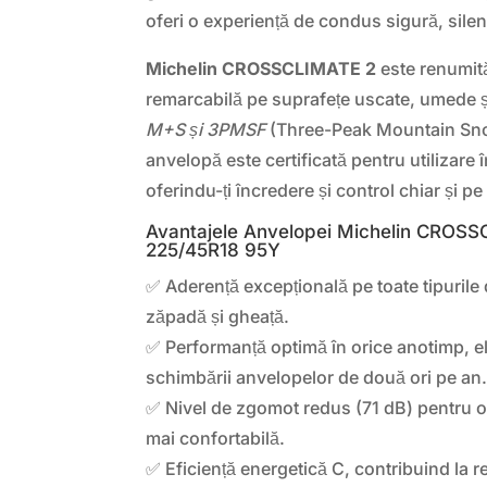
oferi o experiență de condus sigură, silenț
Michelin CROSSCLIMATE 2
este renumit
remarcabilă pe suprafețe uscate, umede ș
M+S și 3PMSF
(Three-Peak Mountain Sno
anvelopă este certificată pentru utilizare î
oferindu-ți încredere și control chiar și pe
Avantajele Anvelopei Michelin CROS
225/45R18 95Y
✅ Aderență excepțională pe toate tipurile 
zăpadă și gheață.
✅ Performanță optimă în orice anotimp, e
schimbării anvelopelor de două ori pe an
✅ Nivel de zgomot redus (71 dB) pentru 
mai confortabilă.
✅ Eficiență energetică C, contribuind la