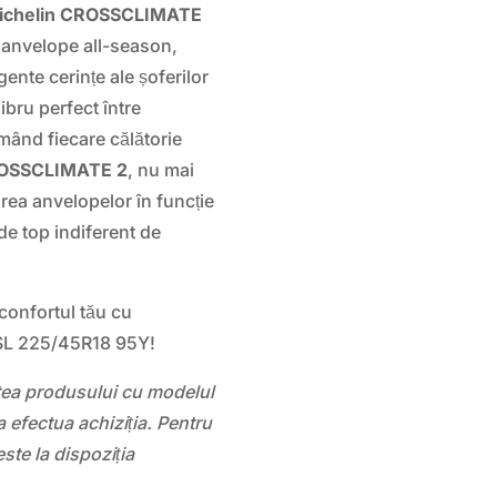
ichelin CROSSCLIMATE
 anvelope all-season,
ente cerințe ale șoferilor
bru perfect între
rmând fiecare călătorie
OSSCLIMATE 2
, nu mai
barea anvelopelor în funcție
de top indiferent de
 confortul tău cu
SL 225/45R18 95Y!
atea produsului cu modelul
 efectua achiziția. Pentru
este la dispoziția