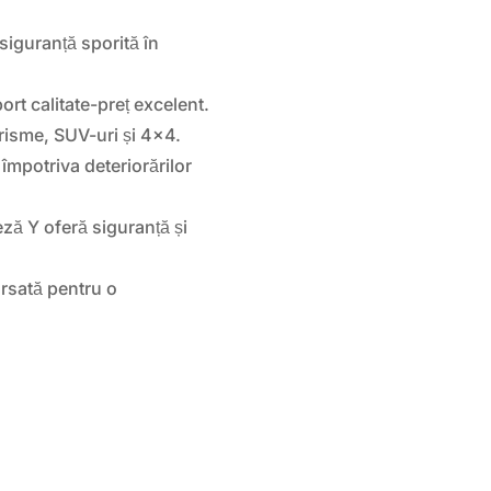
siguranță sporită în
rt calitate-preț excelent.
risme, SUV-uri și 4×4.
 împotriva deteriorărilor
eză Y oferă siguranță și
orsată pentru o