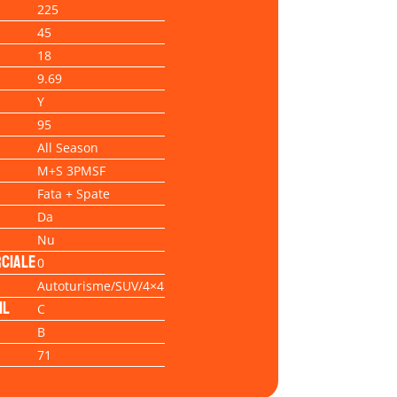
225
45
18
9.69
Y
95
All Season
M+S 3PMSF
Fata + Spate
Da
Nu
ciale
0
Autoturisme/SUV/4×4
il
C
B
71