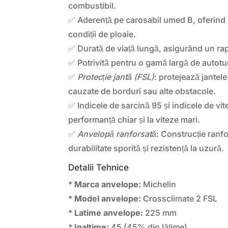
combustibil.
✅ Aderență pe carosabil umed B, oferind 
condiții de ploaie.
✅ Durată de viață lungă, asigurând un rapo
✅ Potrivită pentru o gamă largă de autotu
✅
Protecție jantă (FSL)
: protejează jantele
cauzate de borduri sau alte obstacole.
✅ Indicele de sarcină 95 și indicele de vit
performanță chiar și la viteze mari.
✅
Anvelopă ranforsată
: Construcție ranf
durabilitate sporită și rezistență la uzură.
Detalii Tehnice
*
Marca anvelope:
Michelin
*
Model anvelope:
Crossclimate 2 FSL
*
Latime anvelope:
225 mm
*
Inaltime:
45 (45% din lățime)