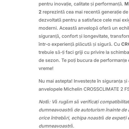
pentru inovație, calitate și performanță.
M
2
reprezintă cea mai recentă generație de
dezvoltată pentru a satisface cele mai exig
moderni. Această anvelopă oferă un echili
siguranță, confort și longevitate, transfo
într-o experiență plăcută și sigură. Cu
CR
trebuie să-ți faci griji cu privire la schim
de sezon. Te poți bucura de performanțe 
vreme!
Nu mai astepta! Investește în siguranța și
anvelopele Michelin CROSSCLIMATE 2 F
Notă: Vă rugăm să verificați compatibilit
dumneavoastră de autoturism înainte de a
orice întrebări, echipa noastră de experți 
dumneavoastră.