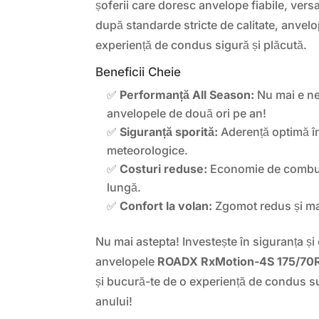
șoferii care doresc anvelope fiabile, versa
după standarde stricte de calitate, anvel
experiență de condus sigură și plăcută.
Beneficii Cheie
✅
Performanță All Season:
Nu mai e ne
anvelopele de două ori pe an!
✅
Siguranță sporită:
Aderență optimă în
meteorologice.
✅
Costuri reduse:
Economie de combusti
lungă.
✅
Confort la volan:
Zgomot redus și man
Nu mai astepta! Investește în siguranța și
anvelopele
ROADX RxMotion-4S 175/70
și bucură-te de o experiență de condus s
anului!