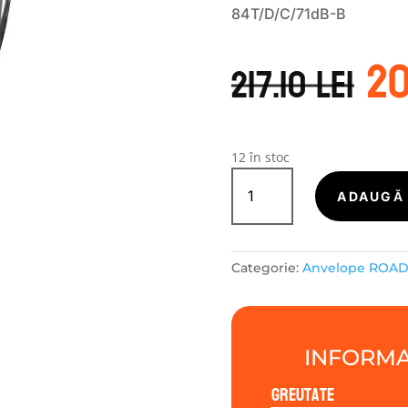
84T/D/C/71dB-B
Pr
20
in
217.10
lei
a
fo
21
12 în stoc
Cantitate
ROADX-
ADAUGĂ 
TURISME
RXMOTION
4S
Categorie:
Anvelope ROA
175/70R14
84T
INFORMA
Greutate