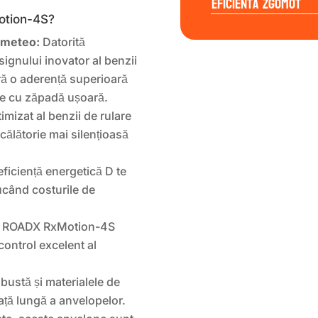
Eficienta Zgomot
otion-4S?
i meteo:
Datorită
ignului inovator al benzii
ră o aderență superioară
e cu zăpadă ușoară.
timizat al benzii de rulare
călătorie mai silențioasă
ficiență energetică D te
ucând costurile de
e ROADX RxMotion-4S
control excelent al
bustă și materialele de
iață lungă a anvelopelor.