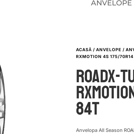
ANVELOPE
ACASĂ
/
ANVELOPE
/
AN
RXMOTION 4S 175/70R14
ROADX-T
RXMOTION
84T
Anvelopa All Season RO