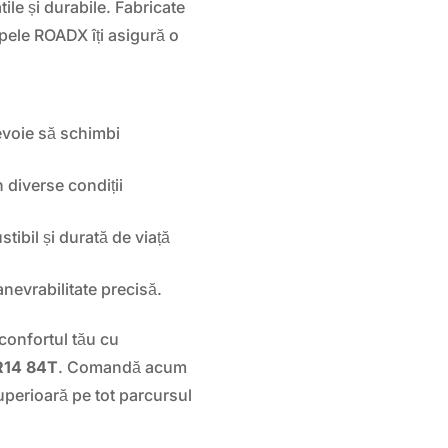
tile și durabile. Fabricate
opele ROADX îți asigură o
voie să schimbi
 diverse condiții
bil și durată de viață
evrabilitate precisă.
 confortul tău cu
R14 84T
. Comandă acum
uperioară pe tot parcursul