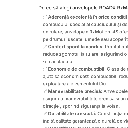
De ce să alegi anvelopele ROADX RxM
✅
Aderență excelentă în orice condiți
compusului special al cauciucului și des
de rulare, anvelopele RxMotion-4S ofe
pe drumuri uscate, umede sau acoperit
✅
Confort sporit la condus:
Profilul op
reduce zgomotul la rulare, asigurând o 
și mai plăcută.
✅
Economie de combustibil:
Clasa de e
ajută să economisești combustibil, red
exploatare ale vehiculului tău.
✅
Manevrabilitate precisă:
Anvelopel
asigură o manevrabilitate precisă și un 
direcției, sporind siguranța la volan.
✅
Durabilitate crescută:
Construcția ro
înaltă calitate garantează o durată de v