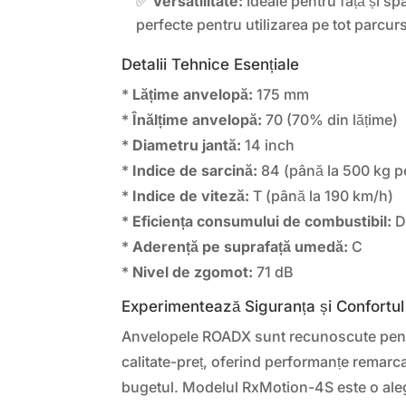
✅
Versatilitate:
Ideale pentru față și s
perfecte pentru utilizarea pe tot parcurs
Detalii Tehnice Esențiale
*
Lățime anvelopă:
175 mm
*
Înălțime anvelopă:
70 (70% din lățime)
*
Diametru jantă:
14 inch
*
Indice de sarcină:
84 (până la 500 kg p
*
Indice de viteză:
T (până la 190 km/h)
*
Eficiența consumului de combustibil:
*
Aderență pe suprafață umedă:
C
*
Nivel de zgomot:
71 dB
Experimentează Siguranța și Confortu
Anvelopele ROADX sunt recunoscute pent
calitate-preț, oferind performanțe remarc
bugetul. Modelul RxMotion-4S este o aleg