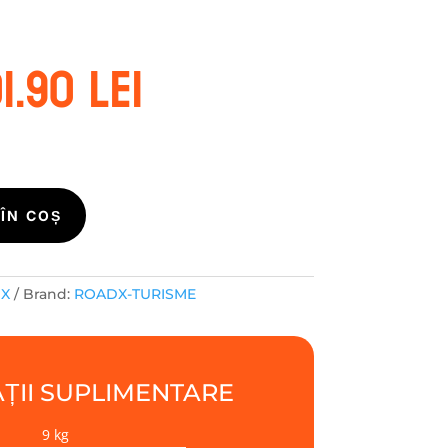
ețul
Prețul
1.90
lei
ițial
curent
este:
st:
201.90 lei.
7.10 lei.
ÎN COȘ
DX
Brand:
ROADX-TURISME
ȚII SUPLIMENTARE
9 kg