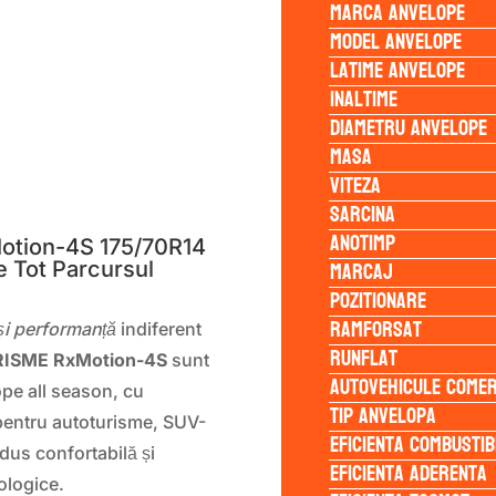
Marca anvelope
Model anvelope
Latime anvelope
Inaltime
Diametru anvelope
Masa
Viteza
S
Sarcina
Anotimp
otion-4S 175/70R14
Marcaj
e Tot Parcursul
Pozitionare
Ramforsat
și performanță
indiferent
Runflat
ISME RxMotion-4S
sunt
Autovehicule comer
ope all season, cu
Tip anvelopa
pentru autoturisme, SUV-
Eficienta Combustib
ndus confortabilă și
Eficienta Aderenta
rologice.