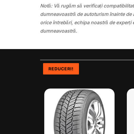
Notă: Vă rugăm să verificați compatibilit
dumneavoastră de autoturism înainte de a
orice întrebări, echipa noastră de experți 
dumneavoastră.
REDUCERI!
REDUCERI!
REDUCERI!
REDUCERI!