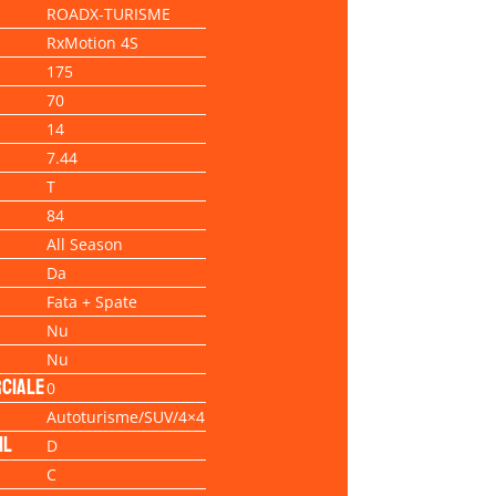
ROADX-TURISME
RxMotion 4S
175
70
14
7.44
T
84
All Season
Da
Fata + Spate
Nu
Nu
ciale
0
Autoturisme/SUV/4×4
il
D
C