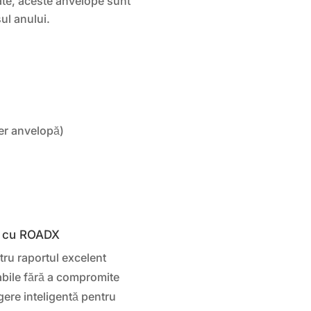
pate, aceste anvelope sunt
ul anului.
er anvelopă)
D
l cu ROADX
ru raportul excelent
abile fără a compromite
ere inteligentă pentru