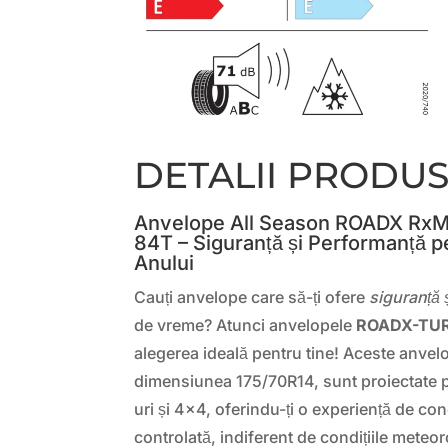
DETALII PRODU
Anvelope All Season ROADX RxM
84T – Siguranță și Performanță p
Anului
Cauți anvelope care să-ți ofere
siguranță 
de vreme? Atunci anvelopele
ROADX-TUR
alegerea ideală pentru tine! Aceste anvel
dimensiunea 175/70R14, sunt proiectate 
uri și 4×4, oferindu-ți o experiență de co
controlată, indiferent de condițiile meteo