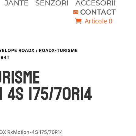
JANTE
SENZORI
ACCESORII
CONTACT
Articole 0
VELOPE ROADX
/ ROADX-TURISME
 84T
URISME
 4S 175/70R14
ADX RxMotion-4S 175/70R14