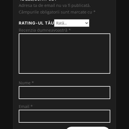
Adresa ta de email nu va fi publicată.
Câmpurile obligatorii sunt marcate cu
*
RATING-UL TĂU
Recenzia dumneavoastră
*
Nume
*
Email
*