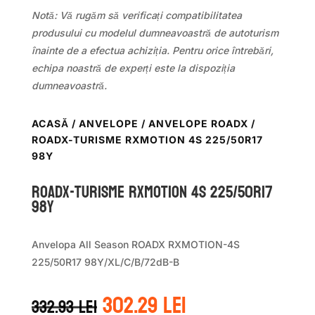
Notă: Vă rugăm să verificați compatibilitatea
produsului cu modelul dumneavoastră de autoturism
înainte de a efectua achiziția. Pentru orice întrebări,
echipa noastră de experți este la dispoziția
dumneavoastră.
ACASĂ
/
ANVELOPE
/
ANVELOPE ROADX
/
ROADX-TURISME RXMOTION 4S 225/50R17
98Y
ROADX-TURISME RXMOTION 4S 225/50R17
98Y
Anvelopa All Season ROADX RXMOTION-4S
225/50R17 98Y/XL/C/B/72dB-B
Prețul
Prețul
302.29
lei
332.93
lei
inițial
curent