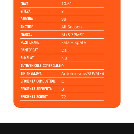
Masa
10.61
Viteza
Y
Sarcina
98
Anotimp
All Season
Marcaj
M+S 3PMSF
Pozitionare
Fata + Spate
Ramforsat
Da
Runflat
Nu
Autovehicule comerciale
0
Tip anvelopa
Autoturisme/SUV/4×4
Eficienta Combustibil
C
Eficienta Aderenta
B
Eficienta Zgomot
72