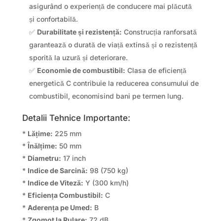
asigurând o experiență de conducere mai plăcută
și confortabilă.
✅
Durabilitate și rezistență:
Construcția ranforsată
garantează o durată de viață extinsă și o rezistență
sporită la uzură și deteriorare.
✅
Economie de combustibil:
Clasa de eficiență
energetică C contribuie la reducerea consumului de
combustibil, economisind bani pe termen lung.
Detalii Tehnice Importante:
*
Lățime:
225 mm
*
Înălțime:
50 mm
*
Diametru:
17 inch
*
Indice de Sarcină:
98 (750 kg)
*
Indice de Viteză:
Y (300 km/h)
*
Eficiența Combustibil:
C
*
Aderența pe Umed:
B
*
Zgomot la Rulare:
72 dB