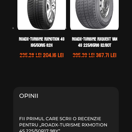
ROADX-TURISME RXMOTION 4S
ROADX-TURISME RXQUEST VAN
195/50R15 82H
4S 225/65R16 112/110T
Prețul
Prețul
Prețul
Prețul
235.28
lei
204.16
lei
395.39
lei
367.71
lei
inițial
curent
inițial
curent
a
este:
a
este:
fost:
204.16 lei.
fost:
367.71 l
235.28 lei.
395.39 lei.
OPINII
FII PRIMUL CARE SCRII O RECENZIE
PENTRU „ROADX-TURISME RXMOTION
4S 225/50R17 98Y”