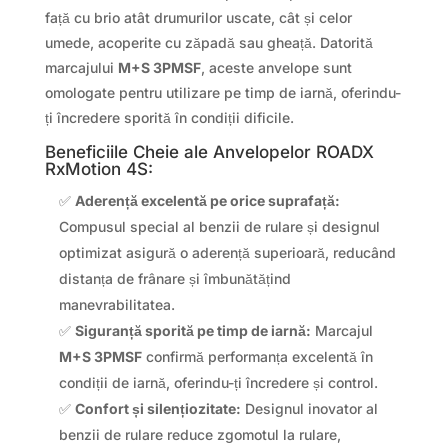
față cu brio atât drumurilor uscate, cât și celor
umede, acoperite cu zăpadă sau gheață. Datorită
marcajului
M+S 3PMSF
, aceste anvelope sunt
omologate pentru utilizare pe timp de iarnă, oferindu-
ți încredere sporită în condiții dificile.
Beneficiile Cheie ale Anvelopelor ROADX
RxMotion 4S:
✅
Aderență excelentă pe orice suprafață:
Compusul special al benzii de rulare și designul
optimizat asigură o aderență superioară, reducând
distanța de frânare și îmbunătățind
manevrabilitatea.
✅
Siguranță sporită pe timp de iarnă:
Marcajul
M+S 3PMSF
confirmă performanța excelentă în
condiții de iarnă, oferindu-ți încredere și control.
✅
Confort și silențiozitate:
Designul inovator al
benzii de rulare reduce zgomotul la rulare,