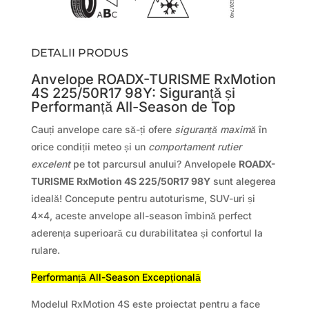
DETALII PRODUS
Anvelope ROADX-TURISME RxMotion
4S 225/50R17 98Y: Siguranță și
Performanță All-Season de Top
Cauți anvelope care să-ți ofere
siguranță maximă
în
orice condiții meteo și un
comportament rutier
excelent
pe tot parcursul anului? Anvelopele
ROADX-
TURISME RxMotion 4S 225/50R17 98Y
sunt alegerea
ideală! Concepute pentru autoturisme, SUV-uri și
4×4, aceste anvelope all-season îmbină perfect
aderența superioară cu durabilitatea și confortul la
rulare.
Performanță All-Season Excepțională
Modelul RxMotion 4S este proiectat pentru a face