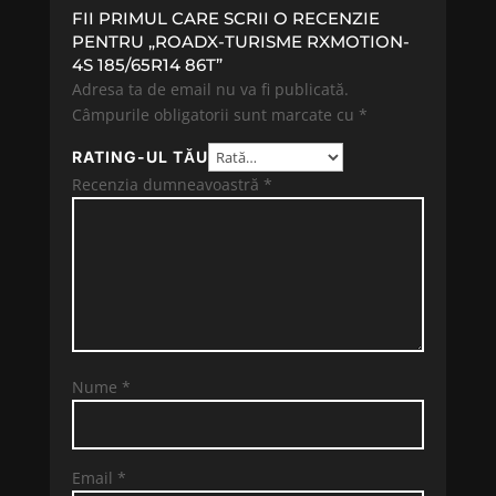
FII PRIMUL CARE SCRII O RECENZIE
PENTRU „ROADX-TURISME RXMOTION-
4S 185/65R14 86T”
Adresa ta de email nu va fi publicată.
Câmpurile obligatorii sunt marcate cu
*
RATING-UL TĂU
Recenzia dumneavoastră
*
Nume
*
Email
*