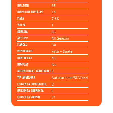
Inaltime
65
Diametru anvelope
14
Masa
7.68
Viteza
T
Sarcina
86
Anotimp
All Season
Marcaj
Da
Pozitionare
Fata + Spate
Ramforsat
Nu
Runflat
Nu
Autovehicule comerciale
0
Tip anvelopa
Autoturisme/SUV/4×4
Eficienta Combustibil
D
Eficienta Aderenta
C
Eficienta Zgomot
71