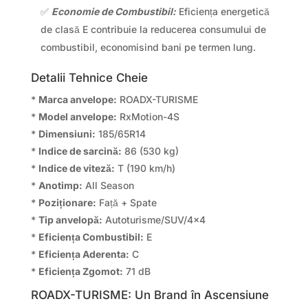
✅
Economie de Combustibil:
Eficiența energetică
de clasă E contribuie la reducerea consumului de
combustibil, economisind bani pe termen lung.
Detalii Tehnice Cheie
*
Marca anvelope:
ROADX-TURISME
*
Model anvelope:
RxMotion-4S
*
Dimensiuni:
185/65R14
*
Indice de sarcină:
86 (530 kg)
*
Indice de viteză:
T (190 km/h)
*
Anotimp:
All Season
*
Poziționare:
Față + Spate
*
Tip anvelopă:
Autoturisme/SUV/4×4
*
Eficiența Combustibil:
E
*
Eficiența Aderenta:
C
*
Eficiența Zgomot:
71 dB
ROADX-TURISME: Un Brand în Ascensiune