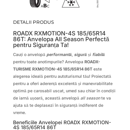
DETALII PRODUS
ROADX RXMOTION-4S 185/65R14
86T: Anvelopa All Season Perfectă
pentru Siguranța Ta!
Cauți o anvelopă
performantă
,
sigură
și
fiabilă
pentru toate anotimpurile? Anvelopa
ROADX-
TURISME RXMOTION-4S 185/65R14 86T
este
alegerea ideală pentru autoturismul tău! Proiectată
pentru a oferi aderență excelentă și manevrabilitate
optimă pe carosabil uscat, umed sau chiar în condiții
de iarnă ușoară, această anvelopă
all season
te va
ajuta să te deplasezi în siguranță indiferent de
vreme.
Beneficiile Anvelopei ROADX RXMOTION-
4S 185/65R14 86T