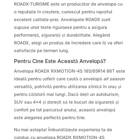
ROADX-TURISME este un producător de anvelope cu
o reputație în creștere, cunoscut pentru raportul
excelent calitate-preț. Anvelopele ROADX sunt
supuse unor teste riguroase pentru a asigura
performanță, siguranță și durabilitate. Alegând
ROADX, alegi un produs de încredere care îți va oferi
satisfacție pe termen lung.
Pentru Cine Este Această Anvelopă?
Anvelopa ROADX RXMOTION-4S 185/65R14 86T este
ideală pentru șoferii care caută o anvelopă
all season
versatilă, potrivită pentru utilizarea zilnică în oraș și
pentru călătorii mai lungi. Dacă deții un autoturism,
SUV sau 4×4 și dorești să te bucuri de siguranță și
confort pe tot parcursul anului, această anvelopă
este alegerea perfectă pentru tine.
Nu mai astepta! Îmbunătățește experiența ta de
condus cu anvelopa ROADX RXMOTION-4S