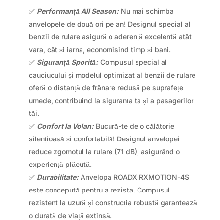
✅
Performanță All Season:
Nu mai schimba
anvelopele de două ori pe an! Designul special al
benzii de rulare asigură o aderență excelentă atât
vara, cât și iarna, economisind timp și bani.
✅
Siguranță Sporită:
Compusul special al
cauciucului și modelul optimizat al benzii de rulare
oferă o distanță de frânare redusă pe suprafețe
umede, contribuind la siguranța ta și a pasagerilor
tăi.
✅
Confort la Volan:
Bucură-te de o călătorie
silențioasă și confortabilă! Designul anvelopei
reduce zgomotul la rulare (71 dB), asigurând o
experiență plăcută.
✅
Durabilitate:
Anvelopa ROADX RXMOTION-4S
este concepută pentru a rezista. Compusul
rezistent la uzură și construcția robustă garantează
o durată de viață extinsă.