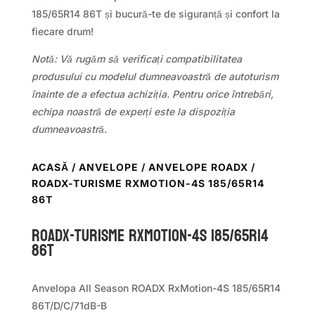
185/65R14 86T și bucură-te de siguranță și confort la
fiecare drum!
Notă: Vă rugăm să verificați compatibilitatea
produsului cu modelul dumneavoastră de autoturism
înainte de a efectua achiziția. Pentru orice întrebări,
echipa noastră de experți este la dispoziția
dumneavoastră.
ACASĂ
/
ANVELOPE
/
ANVELOPE ROADX
/
ROADX-TURISME RXMOTION-4S 185/65R14
86T
ROADX-TURISME RXMOTION-4S 185/65R14
86T
Anvelopa All Season ROADX RxMotion-4S 185/65R14
86T/D/C/71dB-B