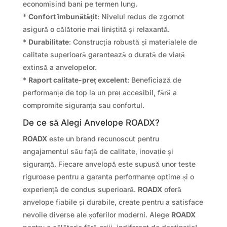
economisind bani pe termen lung.
*
Confort îmbunătățit
: Nivelul redus de zgomot
asigură o călătorie mai liniștită și relaxantă.
*
Durabilitate
: Construcția robustă și materialele de
calitate superioară garantează o durată de viață
extinsă a anvelopelor.
*
Raport calitate-preț excelent
: Beneficiază de
performanțe de top la un preț accesibil, fără a
compromite siguranța sau confortul.
De ce să Alegi Anvelope ROADX?
ROADX
este un brand recunoscut pentru
angajamentul său față de calitate, inovație și
siguranță. Fiecare anvelopă este supusă unor teste
riguroase pentru a garanta performanțe optime și o
experiență de condus superioară.
ROADX
oferă
anvelope fiabile și durabile, create pentru a satisface
nevoile diverse ale șoferilor moderni. Alege
ROADX