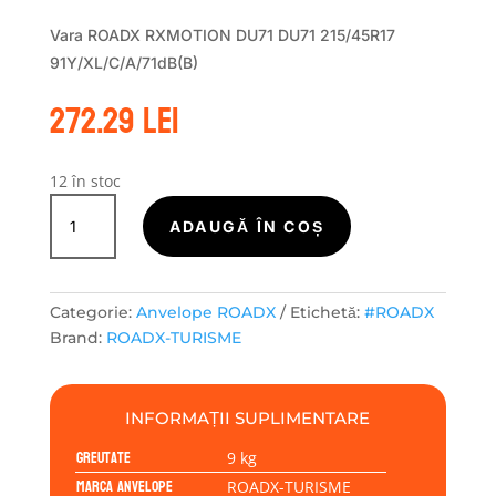
Vara ROADX RXMOTION DU71 DU71 215/45R17
91Y/XL/C/A/71dB(B)
272.29
lei
12 în stoc
Cantitate
ROADX-
ADAUGĂ ÎN COȘ
TURISME
RXMOTION
DU71
Categorie:
Anvelope ROADX
Etichetă:
#ROADX
215/45R17
Brand:
ROADX-TURISME
91Y
INFORMAȚII SUPLIMENTARE
Greutate
9 kg
Marca anvelope
ROADX-TURISME