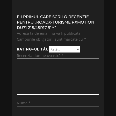
FII PRIMUL CARE SCRII O RECENZIE
PENTRU „ROADX-TURISME RXMOTION
DU71 215/45R17 91Y”
Adresa ta de email nu va fi publicată.
Câmpurile obligatorii sunt marcate cu
*
RATING-UL TĂU
Recenzia dumneavoastră
*
Nume
*