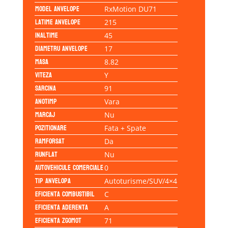
Model anvelope
RxMotion DU71
Latime anvelope
215
Inaltime
45
Diametru anvelope
17
Masa
8.82
Viteza
Y
Sarcina
91
Anotimp
Vara
Marcaj
Nu
Pozitionare
Fata + Spate
Ramforsat
Da
Runflat
Nu
Autovehicule comerciale
0
Tip anvelopa
Autoturisme/SUV/4×4
Eficienta Combustibil
C
Eficienta Aderenta
A
Eficienta Zgomot
71