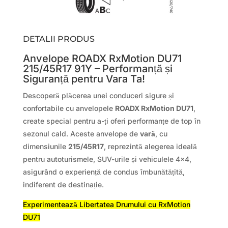
DETALII PRODUS
Anvelope ROADX RxMotion DU71
215/45R17 91Y – Performanță și
Siguranță pentru Vara Ta!
Descoperă plăcerea unei conduceri sigure și
confortabile cu anvelopele
ROADX RxMotion DU71
,
create special pentru a-ți oferi performanțe de top în
sezonul cald. Aceste anvelope de
vară
, cu
dimensiunile
215/45R17
, reprezintă alegerea ideală
pentru autoturismele, SUV-urile și vehiculele 4×4,
asigurând o experiență de condus îmbunătățită,
indiferent de destinație.
Experimentează Libertatea Drumului cu RxMotion
DU71