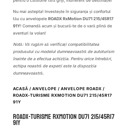
pentru o călătorie fără griji, indiferent de destinație!
Nu mai astepta! Investește în siguranța și confortul
tău cu anvelopele
ROADX RxMotion DU71 215/45R17
91Y
! Comandă acum și bucură-te de o vară plină de
aventuri la volan!
Notă: Vă rugăm să verificați compatibilitatea
produsului cu modelul dumneavoastră de autoturism
înainte de a efectua achiziția. Pentru orice întrebări,
echipa noastră de experți este la dispoziția
dumneavoastră.
ACASĂ
/
ANVELOPE
/
ANVELOPE ROADX
/
ROADX-TURISME RXMOTION DU71 215/45R17
91Y
ROADX-TURISME RXMOTION DU71 215/45R17
91Y