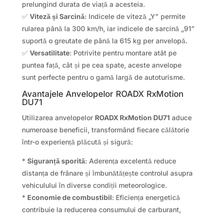
prelungind durata de viață a acesteia.
✅
Viteză și Sarcină
: Indicele de viteză „Y” permite
rularea până la 300 km/h, iar indicele de sarcină „91”
suportă o greutate de până la 615 kg per anvelopă.
✅
Versatilitate
: Potrivite pentru montare atât pe
puntea față, cât și pe cea spate, aceste anvelope
sunt perfecte pentru o gamă largă de autoturisme.
Avantajele Anvelopelor ROADX RxMotion
DU71
Utilizarea anvelopelor
ROADX RxMotion DU71
aduce
numeroase beneficii, transformând fiecare călătorie
într-o experiență plăcută și sigură:
*
Siguranță sporită
: Aderența excelentă reduce
distanța de frânare și îmbunătățește controlul asupra
vehiculului în diverse condiții meteorologice.
*
Economie de combustibil
: Eficiența energetică
contribuie la reducerea consumului de carburant,