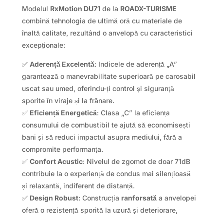
Modelul
RxMotion DU71
de la
ROADX-TURISME
combină tehnologia de ultimă oră cu materiale de
înaltă calitate, rezultând o anvelopă cu caracteristici
excepționale:
✅
Aderență Excelentă
: Indicele de aderență „A”
garantează o manevrabilitate superioară pe carosabil
uscat sau umed, oferindu-ți control și siguranță
sporite în viraje și la frânare.
✅
Eficiență Energetică
: Clasa „C” la eficiența
consumului de combustibil te ajută să economisești
bani și să reduci impactul asupra mediului, fără a
compromite performanța.
✅
Confort Acustic
: Nivelul de zgomot de doar 71dB
contribuie la o experiență de condus mai silențioasă
și relaxantă, indiferent de distanță.
✅
Design Robust
: Construcția
ranforsată
a anvelopei
oferă o rezistență sporită la uzură și deteriorare,