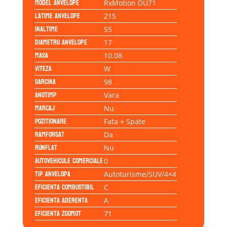
Model anvelope
RxMotion DU71
Latime anvelope
215
Inaltime
55
Diametru anvelope
17
Masa
10.08
Viteza
W
Sarcina
98
Anotimp
Vara
Marcaj
Nu
Pozitionare
Fata + Spate
Ramforsat
Da
Runflat
Nu
Autovehicule comerciale
0
Tip anvelopa
Autoturisme/SUV/4×4
Eficienta Combustibil
C
Eficienta Aderenta
A
Eficienta Zgomot
71