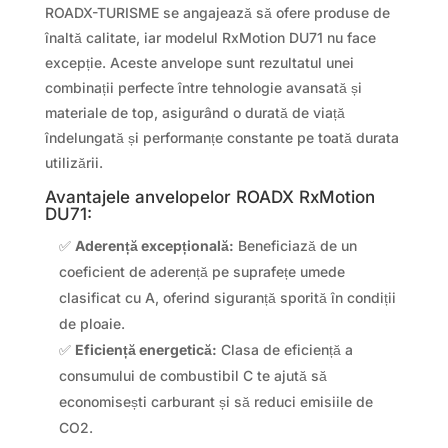
ROADX-TURISME se angajează să ofere produse de
înaltă calitate, iar modelul RxMotion DU71 nu face
excepție. Aceste anvelope sunt rezultatul unei
combinații perfecte între tehnologie avansată și
materiale de top, asigurând o durată de viață
îndelungată și performanțe constante pe toată durata
utilizării.
Avantajele anvelopelor ROADX RxMotion
DU71:
✅
Aderență excepțională:
Beneficiază de un
coeficient de aderență pe suprafețe umede
clasificat cu A, oferind siguranță sporită în condiții
de ploaie.
✅
Eficiență energetică:
Clasa de eficiență a
consumului de combustibil C te ajută să
economisești carburant și să reduci emisiile de
CO2.