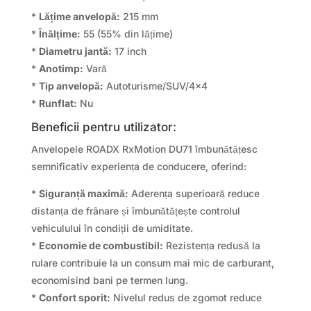
*
Lățime anvelopă:
215 mm
*
Înălțime:
55 (55% din lățime)
*
Diametru jantă:
17 inch
*
Anotimp:
Vară
*
Tip anvelopă:
Autoturisme/SUV/4×4
*
Runflat:
Nu
Beneficii pentru utilizator:
Anvelopele ROADX RxMotion DU71 îmbunătățesc
semnificativ experiența de conducere, oferind:
*
Siguranță maximă:
Aderența superioară reduce
distanța de frânare și îmbunătățește controlul
vehiculului în condiții de umiditate.
*
Economie de combustibil:
Rezistența redusă la
rulare contribuie la un consum mai mic de carburant,
economisind bani pe termen lung.
*
Confort sporit:
Nivelul redus de zgomot reduce