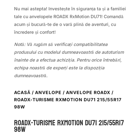
Nu mai astepta! Investește în siguranța ta și a familiei
tale cu anvelopele ROADX RxMotion DU71! Comandă
acum și bucură-te de o vară plină de aventuri, cu
încredere și confort!
Notă: Vă rugăm să verificați compatibilitatea
produsului cu modelul dumneavoastră de autoturism
înainte de a efectua achiziția. Pentru orice întrebări,
echipa noastră de experți este la dispoziția
dumneavoastră.
ACASĂ
/
ANVELOPE
/
ANVELOPE ROADX
/
ROADX-TURISME RXMOTION DU71 215/55R17
98W
ROADX-TURISME RXMOTION DU71 215/55R17
98W