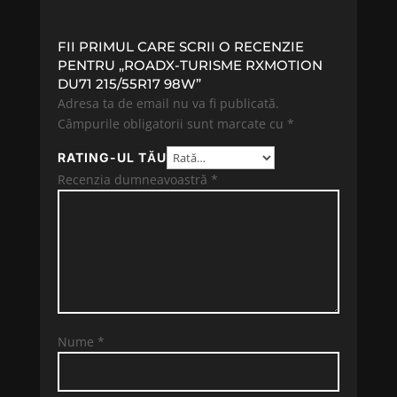
FII PRIMUL CARE SCRII O RECENZIE
PENTRU „ROADX-TURISME RXMOTION
DU71 215/55R17 98W”
Adresa ta de email nu va fi publicată.
Câmpurile obligatorii sunt marcate cu
*
RATING-UL TĂU
Recenzia dumneavoastră
*
Nume
*