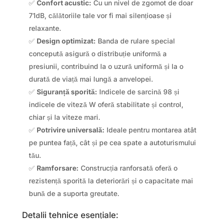
✅
Confort acustic:
Cu un nivel de zgomot de doar
71dB, călătoriile tale vor fi mai silențioase și
relaxante.
✅
Design optimizat:
Banda de rulare special
concepută asigură o distribuție uniformă a
presiunii, contribuind la o uzură uniformă și la o
durată de viață mai lungă a anvelopei.
✅
Siguranță sporită:
Indicele de sarcină 98 și
indicele de viteză W oferă stabilitate și control,
chiar și la viteze mari.
✅
Potrivire universală:
Ideale pentru montarea atât
pe puntea față, cât și pe cea spate a autoturismului
tău.
✅
Ramforsare:
Construcția ranforsată oferă o
rezistență sporită la deteriorări și o capacitate mai
bună de a suporta greutate.
Detalii tehnice esențiale: