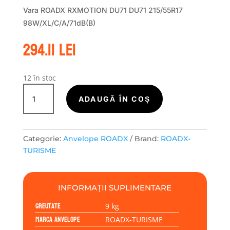
Vara ROADX RXMOTION DU71 DU71 215/55R17
98W/XL/C/A/71dB(B)
294.11
lei
12 în stoc
Cantitate
ROADX-
ADAUGĂ ÎN COȘ
TURISME
RXMOTION
DU71
Categorie:
Anvelope ROADX
Brand:
ROADX-
215/55R17
TURISME
98W
INFORMAȚII SUPLIMENTARE
Greutate
9 kg
Marca anvelope
ROADX-TURISME