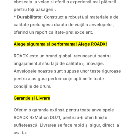
oboseala la volan și oferă o experiență mai plăcută
pentru toți pasagerii.
*
Durabilitate:
Construcția robustă și materialele de
calitate prelungesc durata de viață a anvelopelor,
oferind un raport calitate-preț excelent.
Alege siguranța și performanța! Alege ROADX!
ROADX este un brand global, recunoscut pentru
angajamentul său față de calitate și inovație.
Anvelopele noastre sunt supuse unor teste riguroase
pentru a asigura performanțe optime în toate
condițiile de drum.
Garanție și Livrare
Oferim o garanție extinsă pentru toate anvelopele
ROADX RxMotion DU71, pentru a-ți oferi liniște
sufletească. Livrarea se face rapid și sigur, direct la
ușa ta.