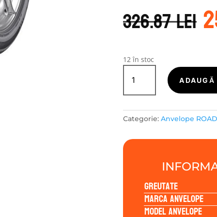
P
2
i
326.87
lei
a
f
3
12 în stoc
Cantitate
ROADX-
ADAUGĂ 
TURISME
RXMOTION
DU71
Categorie:
Anvelope ROA
225/45R18
95Y
INFORMA
Greutate
Marca anvelope
Model anvelope