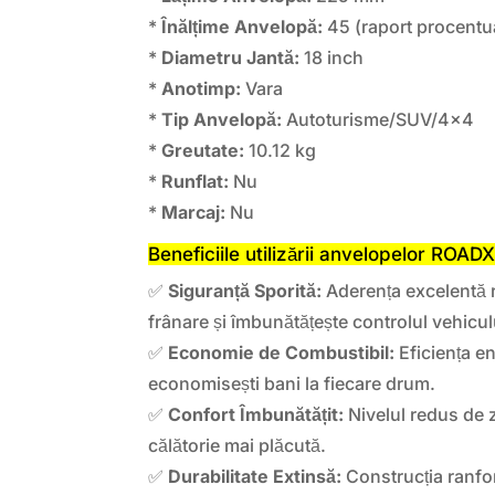
*
Înălțime Anvelopă:
45 (raport procentual
*
Diametru Jantă:
18 inch
*
Anotimp:
Vara
*
Tip Anvelopă:
Autoturisme/SUV/4×4
*
Greutate:
10.12 kg
*
Runflat:
Nu
*
Marcaj:
Nu
Beneficiile utilizării anvelopelor ROA
✅
Siguranță Sporită:
Aderența excelentă 
frânare și îmbunătățește controlul vehicul
✅
Economie de Combustibil:
Eficiența en
economisești bani la fiecare drum.
✅
Confort Îmbunătățit:
Nivelul redus de 
călătorie mai plăcută.
✅
Durabilitate Extinsă:
Construcția ranfo