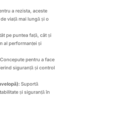
ntru a rezista, aceste
de viață mai lungă și o
ât pe puntea față, cât și
m al performanței și
Concepute pentru a face
erind siguranță și control
nvelopă):
Suportă
bilitate și siguranță în