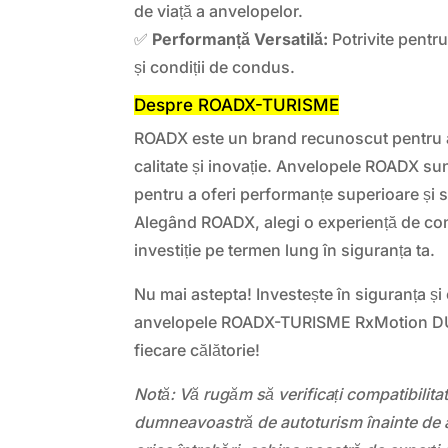
de viață a anvelopelor.
✅
Performanță Versatilă:
Potrivite pentr
și condiții de condus.
Despre ROADX-TURISME
ROADX este un brand recunoscut pentru 
calitate și inovație. Anvelopele ROADX sunt
pentru a oferi performanțe superioare și
Alegând ROADX, alegi o experiență de con
investiție pe termen lung în siguranța ta.
Nu mai astepta! Investește în siguranța și
anvelopele ROADX-TURISME RxMotion DU7
fiecare călătorie!
Notă: Vă rugăm să verificați compatibilit
dumneavoastră de autoturism înainte de a