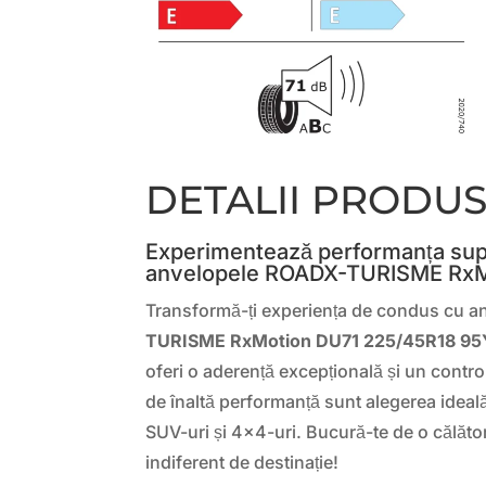
DETALII PRODU
Experimentează performanța sup
anvelopele ROADX-TURISME RxM
Transformă-ți experiența de condus cu a
TURISME RxMotion DU71 225/45R18 95
oferi o aderență excepțională și un contr
de înaltă performanță sunt alegerea ideal
SUV-uri și 4×4-uri. Bucură-te de o călător
indiferent de destinație!