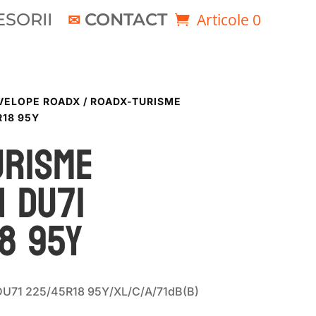
SORII
CONTACT
Articole 0
VELOPE ROADX
/ ROADX-TURISME
18 95Y
URISME
 DU71
8 95Y
U71 225/45R18 95Y/XL/C/A/71dB(B)