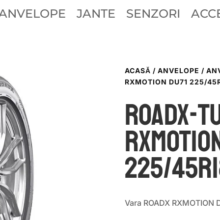
ANVELOPE
JANTE
SENZORI
ACCE
ACASĂ
/
ANVELOPE
/
AN
RXMOTION DU71 225/45R
ROADX-T
RXMOTION
225/45R1
Vara ROADX RXMOTION D