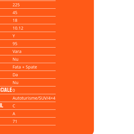
225
45
18
10.12
Y
95
Vara
Nu
Fata + Spate
Da
Nu
ciale
0
Autoturisme/SUV/4×4
il
C
A
71