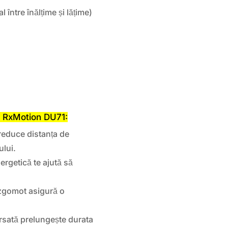
 între înălțime și lățime)
DX RxMotion DU71:
reduce distanța de
ului.
ergetică te ajută să
zgomot asigură o
rsată prelungește durata