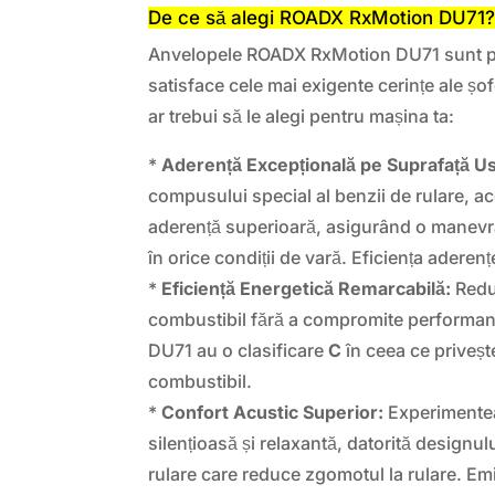
De ce să alegi ROADX RxMotion DU71
Anvelopele ROADX RxMotion DU71 sunt pr
satisface cele mai exigente cerințe ale șof
ar trebui să le alegi pentru mașina ta:
*
Aderență Excepțională pe Suprafață U
compusului special al benzii de rulare, a
aderență superioară, asigurând o manevrab
în orice condiții de vară. Eficiența aderenț
*
Eficiență Energetică Remarcabilă:
Redu
combustibil fără a compromite performa
DU71 au o clasificare
C
în ceea ce priveșt
combustibil.
*
Confort Acustic Superior:
Experimentea
silențioasă și relaxantă, datorită designul
rulare care reduce zgomotul la rulare. E