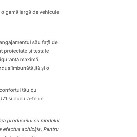
u o gamă largă de vehicule
angajamentul său față de
 proiectate și testate
 siguranță maximă.
dus îmbunătățită și o
 confortul tău cu
1 și bucură-te de
atea produsului cu modelul
 efectua achiziția. Pentru