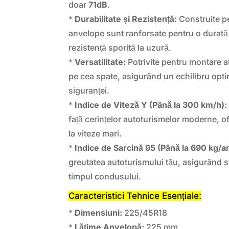
doar
71dB
.
*
Durabilitate și Rezistență:
Construite pe
anvelope sunt ranforsate pentru o durată 
rezistență sporită la uzură.
*
Versatilitate:
Potrivite pentru montare at
pe cea spate, asigurând un echilibru opti
siguranței.
*
Indice de Viteză Y (Până la 300 km/h):
față cerințelor autoturismelor moderne, of
la viteze mari.
*
Indice de Sarcină 95 (Până la 690 kg/a
greutatea autoturismului tău, asigurând sta
timpul condusului.
Caracteristici Tehnice Esențiale:
*
Dimensiuni:
225/45R18
*
Lățime Anvelopă:
225 mm