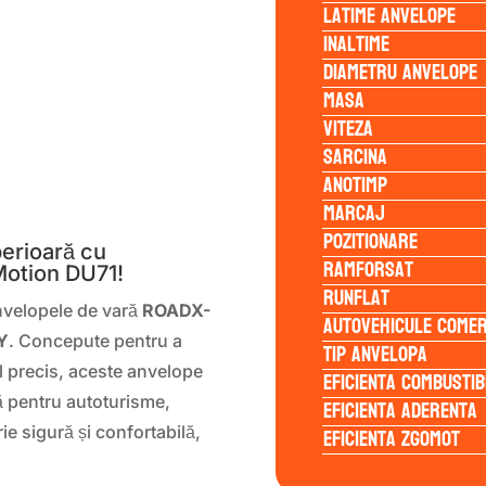
Latime anvelope
Inaltime
Diametru anvelope
Masa
Viteza
Sarcina
Anotimp
S
Marcaj
Pozitionare
erioară cu
Ramforsat
otion DU71!
Runflat
nvelopele de vară
ROADX-
Autovehicule comer
Y
. Concepute pentru a
Tip anvelopa
ol precis, aceste anvelope
Eficienta Combustib
ă pentru autoturisme,
Eficienta Aderenta
Eficienta Zgomot
ie sigură și confortabilă,