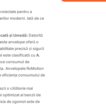
?
oiectate pentru a
erilor moderni. Iată de ce
scată și Umedă:
Datorită
ceste anvelope oferă o
ilitate precisă și sigură
ei este clasificată cu
A
.
ce consumul de
nța. Anvelopele RxMotion
e eficiența consumului de
ză o călătorie mai
ui optimizat al benzii de
misia de zgomot este de