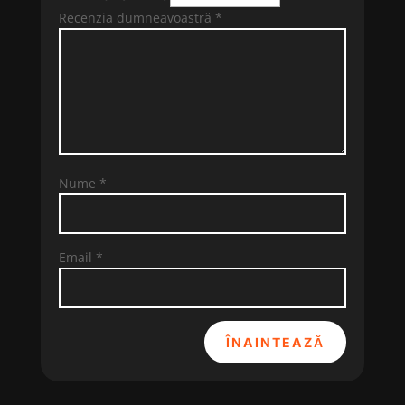
Recenzia dumneavoastră
*
Nume
*
Email
*
ÎNAINTEAZĂ