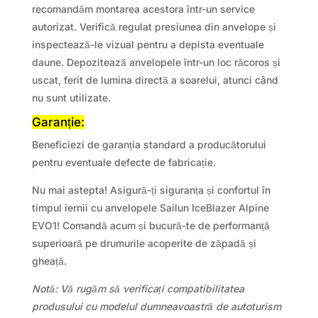
recomandăm montarea acestora într-un service
autorizat. Verifică regulat presiunea din anvelope și
inspectează-le vizual pentru a depista eventuale
daune. Depozitează anvelopele într-un loc răcoros și
uscat, ferit de lumina directă a soarelui, atunci când
nu sunt utilizate.
Garanție:
Beneficiezi de garanția standard a producătorului
pentru eventuale defecte de fabricație.
Nu mai astepta! Asigură-ți siguranța și confortul în
timpul iernii cu anvelopele Sailun IceBlazer Alpine
EVO1! Comandă acum și bucură-te de performanță
superioară pe drumurile acoperite de zăpadă și
gheață.
Notă: Vă rugăm să verificați compatibilitatea
produsului cu modelul dumneavoastră de autoturism