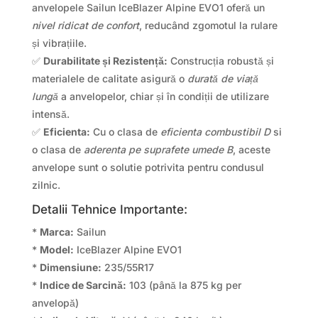
anvelopele Sailun IceBlazer Alpine EVO1 oferă un
nivel ridicat de confort
, reducând zgomotul la rulare
și vibrațiile.
✅
Durabilitate și Rezistență:
Construcția robustă și
materialele de calitate asigură o
durată de viață
lungă
a anvelopelor, chiar și în condiții de utilizare
intensă.
✅
Eficienta:
Cu o clasa de
eficienta combustibil D
si
o clasa de
aderenta pe suprafete umede B
, aceste
anvelope sunt o solutie potrivita pentru condusul
zilnic.
Detalii Tehnice Importante:
*
Marca:
Sailun
*
Model:
IceBlazer Alpine EVO1
*
Dimensiune:
235/55R17
*
Indice de Sarcină:
103 (până la 875 kg per
anvelopă)