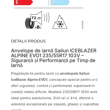
DETALII PRODUS
Anvelope de iarnă Sailun ICEBLAZER
ALPINE EVO1 235/55R17 103V –
Siguranță și Performanță pe Timp de
Iarnă
Pregătește-te pentru iarnă cu
anvelopele Sailun
IceBlazer Alpine EVO1
, concepute special pentru a-ți
oferi
siguranță, control și performanță superioare
în
condiții meteo dificile. Modelul 235/55R17 103V este
ideal pentru autoturisme, SUV-uri și 4×4, oferind o
aderență excepțională pe zăpadă, gheață și suprafețe