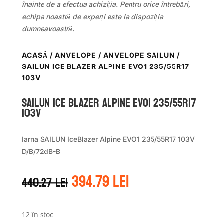
înainte de a efectua achiziția. Pentru orice întrebări,
echipa noastră de experți este la dispoziția
dumneavoastră.
ACASĂ
/
ANVELOPE
/
ANVELOPE SAILUN
/
SAILUN ICE BLAZER ALPINE EVO1 235/55R17
103V
Sailun ICE BLAZER ALPINE EVO1 235/55R17
103V
Iarna SAILUN IceBlazer Alpine EVO1 235/55R17 103V
D/B/72dB-B
Prețul
Prețul
394.79
lei
440.27
lei
inițial
curent
a
este:
fost:
394.79 lei.
12 în stoc