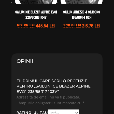
Sailun ICE BLAZER ALPINE EVO1
Sailun ATREZZO 4 SEASONS
225/60R18 104V
185/60R14 82H
Prețul
Prețul
Prețul
Prețul
513.65
lei
445.54
lei
229.91
lei
216.76
lei
inițial
curent
inițial
curent
a
este:
a
este:
fost:
445.54 lei.
fost:
216.76 l
513.65 lei.
229.91 lei.
OPINII
FII PRIMUL CARE SCRII O RECENZIE
PENTRU „SAILUN ICE BLAZER ALPINE
EVO1 235/55R17 103V”
Adresa ta de email nu va fi publicată.
Câmpurile obligatorii sunt marcate cu
*
RATING-UL TĂU