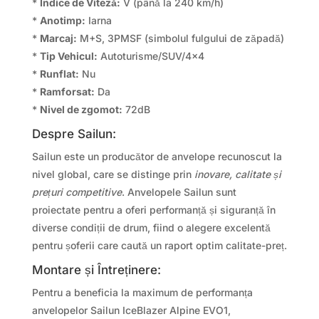
*
Indice de Viteză:
V (până la 240 km/h)
*
Anotimp:
Iarna
*
Marcaj:
M+S, 3PMSF (simbolul fulgului de zăpadă)
*
Tip Vehicul:
Autoturisme/SUV/4×4
*
Runflat:
Nu
*
Ramforsat:
Da
*
Nivel de zgomot:
72dB
Despre Sailun:
Sailun este un producător de anvelope recunoscut la
nivel global, care se distinge prin
inovare, calitate și
prețuri competitive
. Anvelopele Sailun sunt
proiectate pentru a oferi performanță și siguranță în
diverse condiții de drum, fiind o alegere excelentă
pentru șoferii care caută un raport optim calitate-preț.
Montare și Întreținere:
Pentru a beneficia la maximum de performanța
anvelopelor Sailun IceBlazer Alpine EVO1,