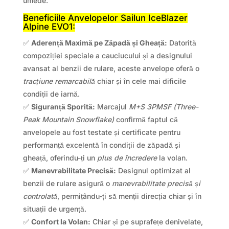
umede.
Beneficiile Anvelopelor Sailun IceBlazer
Alpine EVO1:
✅
Aderență Maximă pe Zăpadă și Gheață:
Datorită
compoziției speciale a cauciucului și a designului
avansat al benzii de rulare, aceste anvelope oferă o
tracțiune remarcabilă
chiar și în cele mai dificile
condiții de iarnă.
✅
Siguranță Sporită:
Marcajul
M+S 3PMSF (Three-
Peak Mountain Snowflake)
confirmă faptul că
anvelopele au fost testate și certificate pentru
performanță excelentă în condiții de zăpadă și
gheață, oferindu-ți un
plus de încredere
la volan.
✅
Manevrabilitate Precisă:
Designul optimizat al
benzii de rulare asigură o
manevrabilitate precisă și
controlată
, permițându-ți să menții direcția chiar și în
situații de urgență.
✅
Confort la Volan:
Chiar și pe suprafețe denivelate,