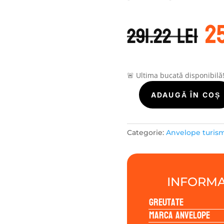
P
2
in
291.22
lei
a
f
29
🚨 Ultima bucată disponibilă
Cantitate
ADAUGĂ ÎN COȘ
LASSA
COMPETUS
WINTER2+
Categorie:
Anvelope turis
205/70R15
96H
INFORMA
Greutate
Marca anvelope