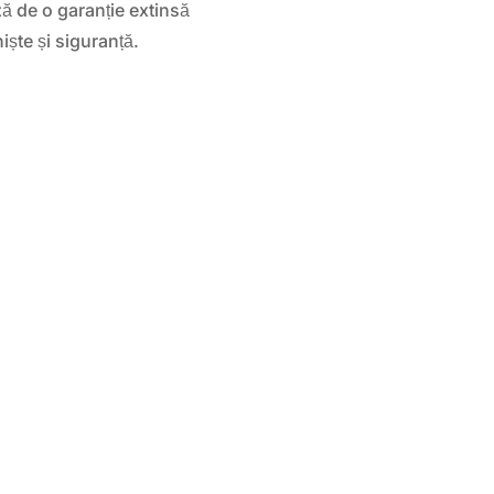
ă de o garanție extinsă
niște și siguranță.