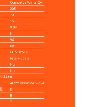
Competus Winter2+
205
70
15
9.99
H
96
Iarna
M+S 3PMSF
Fata + Spate
Nu
Nu
ciale
0
Autoturisme/SUV/4×4
il
D
B
71