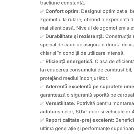
tracțiune constantă.
✅
Confort optim
: Designul optimizat al b
zgomotul la rulare, oferind o experiență 
mai silențioasă. Nivelul de zgomot emis e
✅
Durabilitate și rezistență
: Construcția
special de cauciuc asigură o durată de vi
chiar și în condiții de utilizare intensă.
✅
Eficiență energetică
: Clasa de eficien
la reducerea consumului de combustibil,
protejând mediul înconjurător.
✅
Aderență excelentă pe suprafețe um
garantează o siguranță sporită pe carosa
✅
Versatilitate
: Potrivită pentru montarea
autoturismelor, SUV-urilor și vehiculelor 
✅
Raport calitate-preț excelent
: Benefic
ultimă generație și performanțe superioare