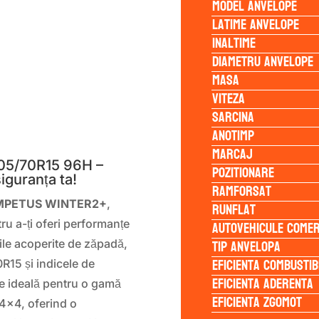
Model anvelope
Latime anvelope
Inaltime
Diametru anvelope
Masa
Viteza
Sarcina
S
Anotimp
Marcaj
5/70R15 96H –
Pozitionare
iguranța ta!
Ramforsat
MPETUS WINTER2+
,
Runflat
Autovehicule comer
u a-ți oferi performanțe
Tip anvelopa
ile acoperite de zăpadă,
Eficienta Combustib
R15 și indicele de
Eficienta Aderenta
e ideală pentru o gamă
Eficienta Zgomot
 4×4, oferind o