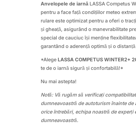
Anvelopele de iarnă
LASSA Competus Win
pentru a face față condițiilor meteo extrem
rulare este optimizat pentru a oferi o tra
și gheață, asigurând o manevrabilitate pr
special de cauciuc își menține flexibilitat
garantând o aderență optimă și o distanță
*Alege
LASSA COMPETUS WINTER2+ 20
te de o iarnă sigură și confortabilă!*
Nu mai astepta!
Notă: Vă rugăm să verificați compatibilit
dumneavoastră de autoturism înainte de a
orice întrebări, echipa noastră de experți 
dumneavoastră.