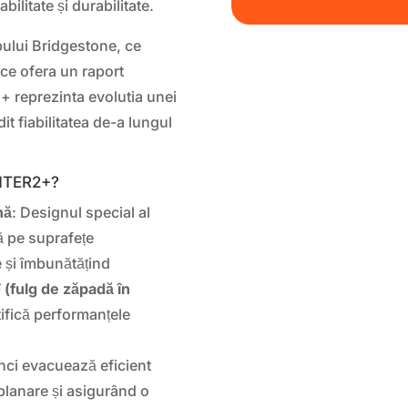
ilitate și durabilitate.
pului Bridgestone, ce
ce ofera un raport
+ reprezinta evolutia unei
t fiabilitatea de-a lungul
NTER2+?
nă
: Designul special al
ă pe suprafețe
 și îmbunătățind
(fulg de zăpadă în
ifică performanțele
ânci evacuează eficient
planare și asigurând o