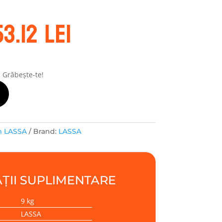
rețul
Prețul
53.12
lei
ițial
curent
este:
ost:
253.12 lei.
1.22 lei.
! Grăbește-te!
m LASSA
Brand:
LASSA
ȚII SUPLIMENTARE
9 kg
LASSA