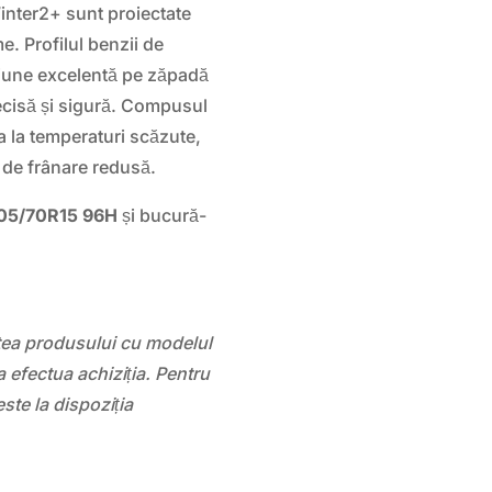
ter2+ sunt proiectate
e. Profilul benzii de
cțiune excelentă pe zăpadă
ecisă și sigură. Compusul
ea la temperaturi scăzute,
 de frânare redusă.
5/70R15 96H
și bucură-
atea produsului cu modelul
 efectua achiziția. Pentru
este la dispoziția