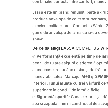
combinație perfectă între confort, manevrab
Lassa este un brand renumit, parte a gru
produce anvelope de calitate superioara, 
excelent calitate-pret. Competus Winter 2
game de anvelope de iarna ce si-au dovedi
anilor.
De ce să alegi LASSA COMPETUS WI
✅
Performanță excelentă pe timp de iar
benzii de rulare asigură o aderență optim
alunecoase, reducând distanța de frânare
manevrabilitatea. Marcajul
M+S și 3PMSF 
interiorul unui munte cu trei vârfuri)
cert
superioare în condiții de iarnă dificile.
✅
Siguranță sporită
: Canalele largi și ad
apa și zăpada, minimizând riscul de acva