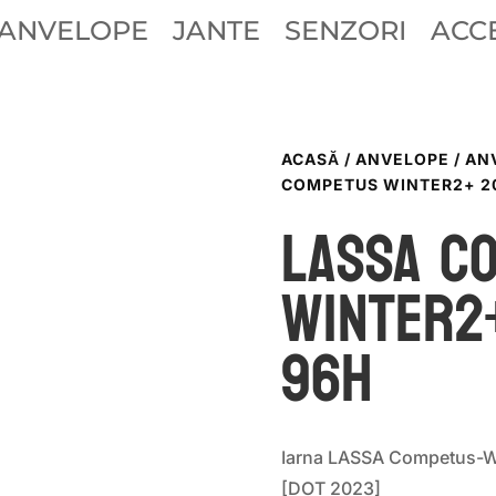
ANVELOPE
JANTE
SENZORI
ACCE
ACASĂ
/
ANVELOPE
/
AN
COMPETUS WINTER2+ 20
LASSA C
WINTER2
96H
Iarna LASSA Competus-W
[DOT 2023]