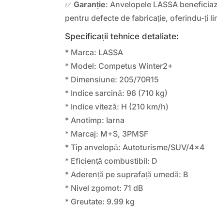
✅
Garanție
: Anvelopele LASSA beneficiaz
pentru defecte de fabricație, oferindu-ți li
Specificații tehnice detaliate:
* Marca: LASSA
* Model: Competus Winter2+
* Dimensiune: 205/70R15
* Indice sarcină: 96 (710 kg)
* Indice viteză: H (210 km/h)
* Anotimp: Iarna
* Marcaj: M+S, 3PMSF
* Tip anvelopă: Autoturisme/SUV/4×4
* Eficiență combustibil: D
* Aderență pe suprafață umedă: B
* Nivel zgomot: 71 dB
* Greutate: 9.99 kg