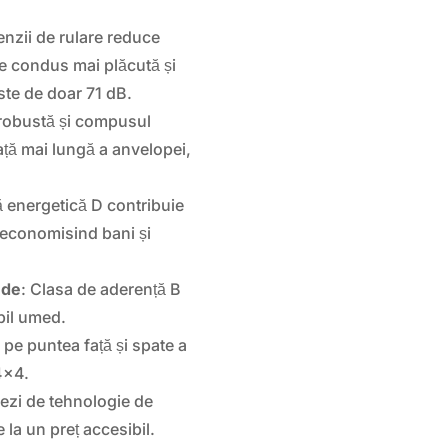
enzii de rulare reduce
de condus mai plăcută și
ste de doar 71 dB.
 robustă și compusul
ață mai lungă a anvelopei,
ță energetică D contribuie
 economisind bani și
ede
: Clasa de aderență B
bil umed.
 pe puntea față și spate a
4×4.
iezi de tehnologie de
 la un preț accesibil.