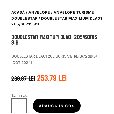
ACASĂ
/
ANVELOPE
/
ANVELOPE TURISME
DOUBLESTAR
/ DOUBLESTAR MAXIMUM DLA01
205/60R15 91H
DOUBLESTAR MAXIMUM DLA01 205/60R15
91H
DOUBLESTAR DLA01 205/60R15 91/H/D/B/72dB(B)
[DOT 2024]
Prețul
Prețul
253.79
lei
289.87
lei
inițial
curent
a
este:
fost:
253.79 lei.
289.87 lei.
12 în stoc
Cantitate
DOUBLESTAR
ADAUGĂ ÎN COȘ
MAXIMUM