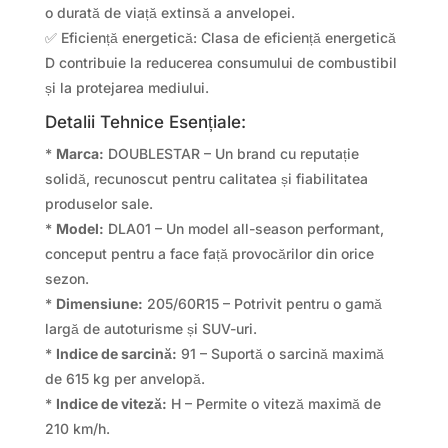
o durată de viață extinsă a anvelopei.
✅ Eficiență energetică: Clasa de eficiență energetică
D contribuie la reducerea consumului de combustibil
și la protejarea mediului.
Detalii Tehnice Esențiale:
*
Marca:
DOUBLESTAR – Un brand cu reputație
solidă, recunoscut pentru calitatea și fiabilitatea
produselor sale.
*
Model:
DLA01 – Un model all-season performant,
conceput pentru a face față provocărilor din orice
sezon.
*
Dimensiune:
205/60R15 – Potrivit pentru o gamă
largă de autoturisme și SUV-uri.
*
Indice de sarcină:
91 – Suportă o sarcină maximă
de 615 kg per anvelopă.
*
Indice de viteză:
H – Permite o viteză maximă de
210 km/h.