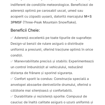
indiferent de condițiile meteorologice. Beneficiezi de
aderență optimă pe carosabil uscat, umed sau
acoperit cu zăpadă ușoară, datorită marcajului
M+S
3PMSF
(Three-Peak Mountain Snowflake).
Beneficii Cheie:
✅ Aderență excelentă pe toate tipurile de suprafețe:
Design-ul benzii de rulare asigură o distribuție
uniformă a presiunii, oferind tracțiune optimă în orice
condiții.
✅ Manevrabilitate precisă și stabilă: Experimentează
un control îmbunătățit al vehiculului, reducând
distanța de frânare și sporind siguranța.
✅ Confort sporit la condus: Construcția specială a
anvelopei absoarbe denivelările drumului, oferind o
călătorie mai silențioasă și confortabilă.
✅ Durabilitate și rezistență sporite: Compusul de
cauciuc de înaltă calitate asigură o uzură uniformă și