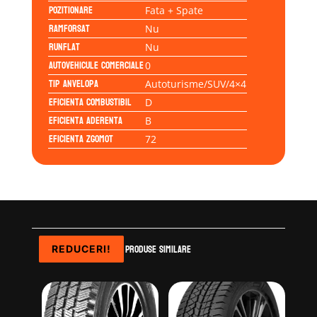
Pozitionare
Fata + Spate
Ramforsat
Nu
Runflat
Nu
Autovehicule comerciale
0
Tip anvelopa
Autoturisme/SUV/4×4
Eficienta Combustibil
D
Eficienta Aderenta
B
Eficienta Zgomot
72
Produse similare
REDUCERI!
REDUCERI!
REDUCERI!
REDUCERI!