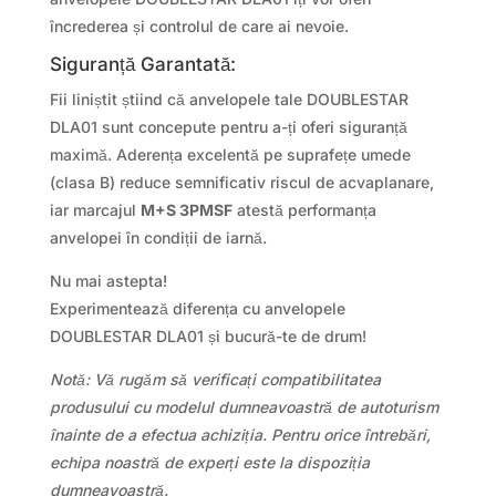
încrederea și controlul de care ai nevoie.
Siguranță Garantată:
Fii liniștit știind că anvelopele tale DOUBLESTAR
DLA01 sunt concepute pentru a-ți oferi siguranță
maximă. Aderența excelentă pe suprafețe umede
(clasa B) reduce semnificativ riscul de acvaplanare,
iar marcajul
M+S 3PMSF
atestă performanța
anvelopei în condiții de iarnă.
Nu mai astepta!
Experimentează diferența cu anvelopele
DOUBLESTAR DLA01 și bucură-te de drum!
Notă: Vă rugăm să verificați compatibilitatea
produsului cu modelul dumneavoastră de autoturism
înainte de a efectua achiziția. Pentru orice întrebări,
echipa noastră de experți este la dispoziția
dumneavoastră.