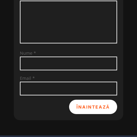
Nume
*
Email
*
ÎNAINTEAZĂ