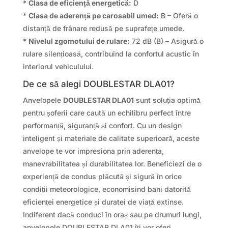
*
Clasa de eficiență energetică:
D
*
Clasa de aderență pe carosabil umed:
B – Oferă o
distanță de frânare redusă pe suprafețe umede.
*
Nivelul zgomotului de rulare:
72 dB (B) – Asigură o
rulare silențioasă, contribuind la confortul acustic în
interiorul vehiculului.
De ce să alegi DOUBLESTAR DLA01?
Anvelopele
DOUBLESTAR DLA01
sunt soluția optimă
pentru șoferii care caută un echilibru perfect între
performanță, siguranță și confort. Cu un design
inteligent și materiale de calitate superioară, aceste
anvelope te vor impresiona prin aderența,
manevrabilitatea și durabilitatea lor. Beneficiezi de o
experiență de condus plăcută și sigură în orice
condiții meteorologice, economisind bani datorită
eficienței energetice și duratei de viață extinse.
Indiferent dacă conduci în oraș sau pe drumuri lungi,
anvelopele DOUBLESTAR DLA01 îți vor oferi