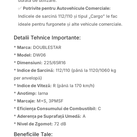
durata de utilizare.
✅
Potrivite pentru Autovehicule Comerciale:
Indicele de sarcină 112/110 și tipul „Cargo” le fac
ideale pentru furgonete și alte vehicule comerciale.
Detalii Tehnice Importante:
*
Marca:
DOUBLESTAR
*
Model:
DW06
*
Dimensiuni:
225/65R16
*
Indice de Sarcină:
112/110 (până la 1120/1060 kg
per anvelopă)
*
Indice de Viteză:
R (până la 170 km/h)
*
Anotimp:
Iarna
*
Marcaje:
M+S, 3PMSF
*
Eficiența Consumului de Combustibil:
C
*
Aderența pe Suprafață Umedă:
A
*
Nivel de Zgomot:
72 dB
Beneficiile Tale: