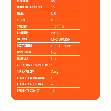
Inaltime
65
Diametru anvelope
16
Masa
8.54
Viteza
R
Sarcina
112/110
Anotimp
Iarna
Marcaj
M+S 3PMSF
Pozitionare
Fata + Spate
Ramforsat
Nu
Runflat
Nu
Autovehicule comerciale
1
Tip anvelopa
Cargo
Eficienta Combustibil
C
Eficienta Aderenta
A
Eficienta Zgomot
72