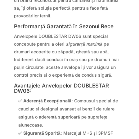
un brand recunoscut pentru calitatea și fiabilitatea
sa, îți oferă soluția perfectă pentru a face față
provocărilor iernii.
Performanță Garantată în Sezonul Rece
Anvelopele DOUBLESTAR DW06 sunt special
concepute pentru a oferi
siguranță maximă
pe
drumuri acoperite cu zăpadă, gheață sau apă.
Indiferent dacă conduci în oraș sau pe drumuri mai
puțin circulate, aceste anvelope îți vor asigura un
control precis și o experiență de condus sigură.
Avantajele Anvelopelor DOUBLESTAR
DW06:
✅
Aderență Excepțională:
Compusul special de
cauciuc și designul avansat al benzii de rulare
asigură o aderență superioară pe suprafețe
alunecoase.
✅
Siguranță Sporită:
Marcajul M+S și 3PMSF