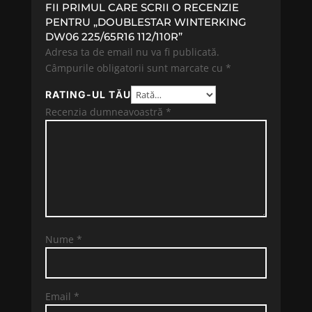
FII PRIMUL CARE SCRII O RECENZIE
PENTRU „DOUBLESTAR WINTERKING
DW06 225/65R16 112/110R”
Adresa ta de email nu va fi publicată.
Câmpurile obligatorii sunt marcate cu
*
RATING-UL TĂU
Recenzia dumneavoastră
*
Nume
*
Email
*