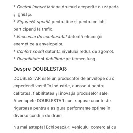
*
Control îmbunătățit
pe drumuri acoperite cu zăpadă
și gheață.
*
Siguranță sporită
pentru tine și pentru ceilalți
participanți la trafic.
*
Economie de combustibil
datorită eficienței
energetice a anvelopelor.
*
Confort sporit
datorită nivelului redus de zgomot.
*
Durabilitate
și
fiabilitate
pe termen lung.
Despre DOUBLESTAR:
DOUBLESTAR este un producător de anvelope cu o
experiență vastă în industrie, cunoscut pentru
calitatea, fiabilitatea și inovația produselor sale.
Anvelopele DOUBLESTAR sunt supuse unor teste
riguroase pentru a asigura performanțe optime în
diverse condiții de drum.
Nu mai astepta! Echipează-ți vehiculul comercial cu