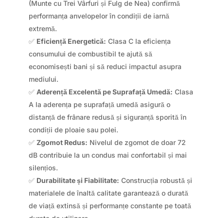
(Munte cu Trei Vârfuri și Fulg de Nea) confirmă
performanța anvelopelor în condiții de iarnă
extremă.
✅
Eficiență Energetică:
Clasa C la eficiența
consumului de combustibil te ajută să
economisești bani și să reduci impactul asupra
mediului.
✅
Aderență Excelentă pe Suprafață Umedă:
Clasa
A la aderența pe suprafață umedă asigură o
distanță de frânare redusă și siguranță sporită în
condiții de ploaie sau polei.
✅
Zgomot Redus:
Nivelul de zgomot de doar 72
dB contribuie la un condus mai confortabil și mai
silențios.
✅
Durabilitate și Fiabilitate:
Construcția robustă și
materialele de înaltă calitate garantează o durată
de viață extinsă și performanțe constante pe toată