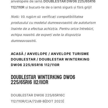
anvelopele de iarnă
DOUBLESTAR DW06 225/65R16
112/110R
și bucură-te de o iarnă sigură și fără griji!
Notă: Vă rugăm să verificați compatibilitatea
produsului cu modelul dumneavoastră de autoturism
înainte de a efectua achiziția. Pentru orice întrebări,
echipa noastră de experți este la dispoziția
dumneavoastră.
ACASĂ
/
ANVELOPE
/
ANVELOPE TURISME
DOUBLESTAR
/ DOUBLESTAR WINTERKING
DW06 225/65R16 112/110R
DOUBLESTAR WINTERKING DW06
225/65R16 112/110R
DOUBLESTAR DW06 225/65R16C
112/110R/C/A/72dB-B[DOT 2023]