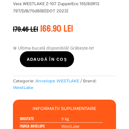
Vara WESTLAKE Z-107 ZupperEco 155/80R13
79T/D/B/70dB(B)[DOT 2023]
Prețul
Prețul
166.90
lei
179.46
lei
inițial
curent
a
este:
fost:
166.90 lei.
179.46 lei.
🚨 Ultima bucată disponibilă! Grăbește-te!
ADAUGĂ ÎN COȘ
Cantitate
WestLake
ZUPERECO
Z-
Categorie:
Anvelope WESTLAKE
Brand:
107
WestLake
155/80R13
79T
INFORMAȚII SUPLIMENTARE
Greutate
9 kg
Marca anvelope
WestLake