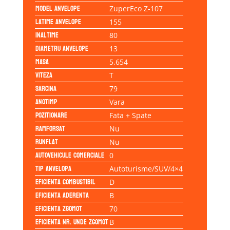
Model anvelope
ZuperEco Z-107
Latime anvelope
155
Inaltime
80
Diametru anvelope
13
Masa
5.654
Viteza
T
Sarcina
79
Anotimp
Vara
Pozitionare
Fata + Spate
Ramforsat
Nu
Runflat
Nu
Autovehicule comerciale
0
Tip anvelopa
Autoturisme/SUV/4×4
Eficienta Combustibil
D
Eficienta Aderenta
B
Eficienta Zgomot
70
Eficienta Nr. Unde Zgomot
B