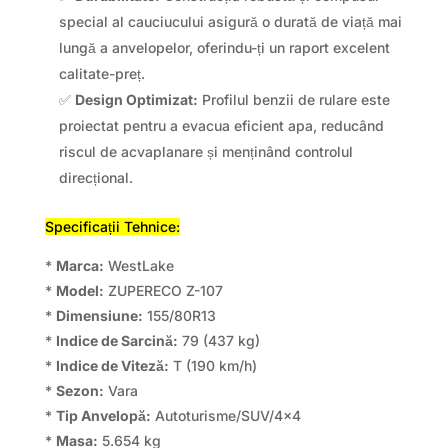
special al cauciucului asigură o durată de viață mai
lungă a anvelopelor, oferindu-ți un raport excelent
calitate-preț.
✅
Design Optimizat:
Profilul benzii de rulare este
proiectat pentru a evacua eficient apa, reducând
riscul de acvaplanare și menținând controlul
direcțional.
Specificații Tehnice:
*
Marca:
WestLake
*
Model:
ZUPERECO Z-107
*
Dimensiune:
155/80R13
*
Indice de Sarcină:
79 (437 kg)
*
Indice de Viteză:
T (190 km/h)
*
Sezon:
Vara
*
Tip Anvelopă:
Autoturisme/SUV/4×4
*
Masa:
5.654 kg