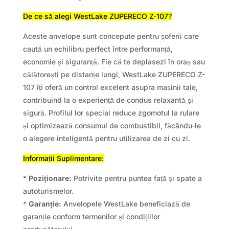
De ce să alegi WestLake ZUPERECO Z-107?
Aceste anvelope sunt concepute pentru șoferii care
caută un echilibru perfect între performanță,
economie și siguranță. Fie că te deplasezi în oraș sau
călătorești pe distanțe lungi, WestLake ZUPERECO Z-
107 îți oferă un control excelent asupra mașinii tale,
contribuind la o experiență de condus relaxantă și
sigură. Profilul lor special reduce zgomotul la rulare
și optimizează consumul de combustibil, făcându-le
o alegere inteligentă pentru utilizarea de zi cu zi.
Informații Suplimentare:
*
Poziționare:
Potrivite pentru puntea față și spate a
autoturismelor.
*
Garanție:
Anvelopele WestLake beneficiază de
garanție conform termenilor și condițiilor