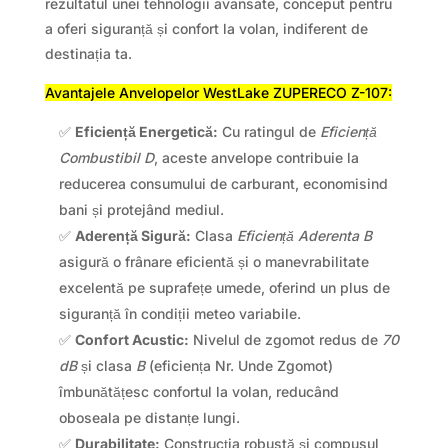
rezultatul unei tehnologii avansate, conceput pentru
a oferi siguranță și confort la volan, indiferent de
destinația ta.
Avantajele Anvelopelor WestLake ZUPERECO Z-107:
✅
Eficiență Energetică:
Cu ratingul de
Eficiență
Combustibil D
, aceste anvelope contribuie la
reducerea consumului de carburant, economisind
bani și protejând mediul.
✅
Aderență Sigură:
Clasa
Eficiență Aderenta B
asigură o frânare eficientă și o manevrabilitate
excelentă pe suprafețe umede, oferind un plus de
siguranță în condiții meteo variabile.
✅
Confort Acustic:
Nivelul de zgomot redus de
70
dB
și clasa
B
(eficiența Nr. Unde Zgomot)
îmbunătățesc confortul la volan, reducând
oboseala pe distanțe lungi.
✅
Durabilitate:
Construcția robustă și compusul