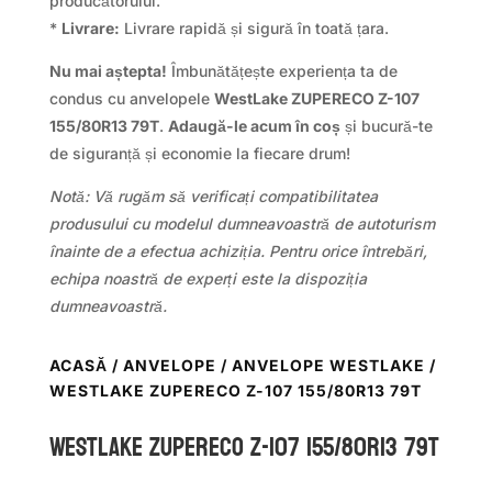
producătorului.
*
Livrare:
Livrare rapidă și sigură în toată țara.
Nu mai aștepta!
Îmbunătățește experiența ta de
condus cu anvelopele
WestLake ZUPERECO Z-107
155/80R13 79T
.
Adaugă-le acum în coș
și bucură-te
de siguranță și economie la fiecare drum!
Notă: Vă rugăm să verificați compatibilitatea
produsului cu modelul dumneavoastră de autoturism
înainte de a efectua achiziția. Pentru orice întrebări,
echipa noastră de experți este la dispoziția
dumneavoastră.
ACASĂ
/
ANVELOPE
/
ANVELOPE WESTLAKE
/
WESTLAKE ZUPERECO Z-107 155/80R13 79T
WestLake ZUPERECO Z-107 155/80R13 79T