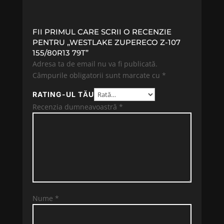
FII PRIMUL CARE SCRII O RECENZIE
PENTRU „WESTLAKE ZUPERECO Z-107
155/80R13 79T”
Adresa ta de email nu va fi publicată.
Câmpurile obligatorii sunt marcate cu
*
RATING-UL TĂU
Recenzia dumneavoastră
*
Nume
*