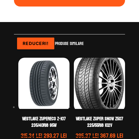
Produse similare
REDUCERI!
REDUCERI!
REDUCERI!
WestLake ZUPERECO Z-107
WestLake ZUPER SNOW Z507
235/40R18 95W
225/55R18 102V
Prețul
Prețul
Prețul
Prețul
315.34
lei
293.27
lei
395.37
lei
367.69
lei