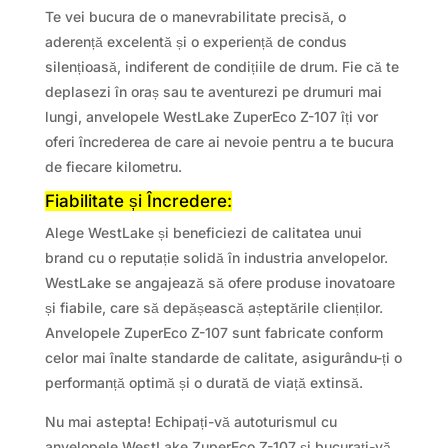
Te vei bucura de o manevrabilitate precisă, o
aderență excelentă și o experiență de condus
silențioasă, indiferent de condițiile de drum. Fie că te
deplasezi în oraș sau te aventurezi pe drumuri mai
lungi, anvelopele WestLake ZuperEco Z-107 îți vor
oferi încrederea de care ai nevoie pentru a te bucura
de fiecare kilometru.
Fiabilitate și Încredere:
Alege WestLake și beneficiezi de calitatea unui
brand cu o reputație solidă în industria anvelopelor.
WestLake se angajează să ofere produse inovatoare
și fiabile, care să depășească așteptările clienților.
Anvelopele ZuperEco Z-107 sunt fabricate conform
celor mai înalte standarde de calitate, asigurându-ți o
performanță optimă și o durată de viață extinsă.
Nu mai astepta! Echipați-vă autoturismul cu
anvelopele WestLake ZuperEco Z-107 și bucurați-vă