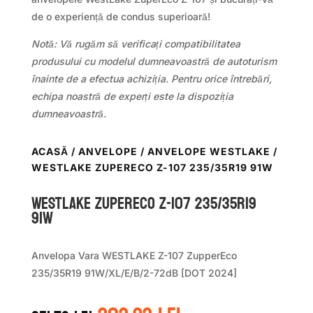
de o experiență de condus superioară!
Notă: Vă rugăm să verificați compatibilitatea
produsului cu modelul dumneavoastră de autoturism
înainte de a efectua achiziția. Pentru orice întrebări,
echipa noastră de experți este la dispoziția
dumneavoastră.
ACASĂ
/
ANVELOPE
/
ANVELOPE WESTLAKE
/
WESTLAKE ZUPERECO Z-107 235/35R19 91W
WestLake ZUPERECO Z-107 235/35R19
91W
Anvelopa Vara WESTLAKE Z-107 ZupperEco
235/35R19 91W/XL/E/B/2-72dB [DOT 2024]
Prețul
Prețul