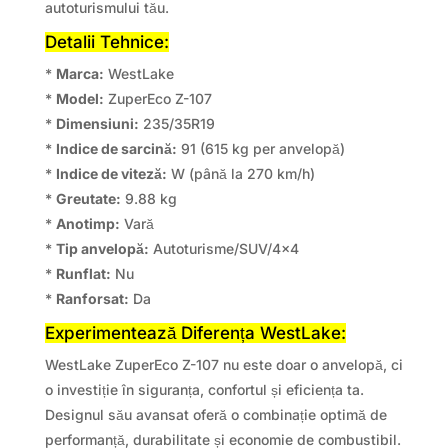
autoturismului tău.
Detalii Tehnice:
*
Marca:
WestLake
*
Model:
ZuperEco Z-107
*
Dimensiuni:
235/35R19
*
Indice de sarcină:
91 (615 kg per anvelopă)
*
Indice de viteză:
W (până la 270 km/h)
*
Greutate:
9.88 kg
*
Anotimp:
Vară
*
Tip anvelopă:
Autoturisme/SUV/4×4
*
Runflat:
Nu
*
Ranforsat:
Da
Experimentează Diferența WestLake:
WestLake ZuperEco Z-107 nu este doar o anvelopă, ci
o investiție în siguranța, confortul și eficiența ta.
Designul său avansat oferă o combinație optimă de
performanță, durabilitate și economie de combustibil.