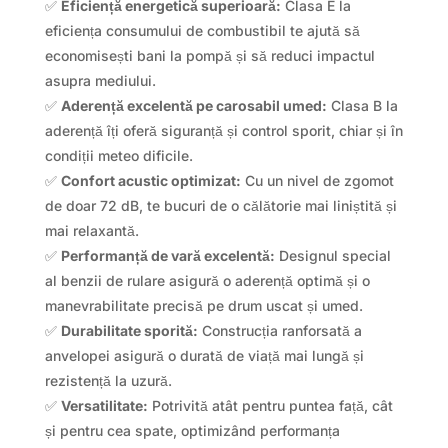
✅
Eficiență energetică superioară:
Clasa E la
eficiența consumului de combustibil te ajută să
economisești bani la pompă și să reduci impactul
asupra mediului.
✅
Aderență excelentă pe carosabil umed:
Clasa B la
aderență îți oferă siguranță și control sporit, chiar și în
condiții meteo dificile.
✅
Confort acustic optimizat:
Cu un nivel de zgomot
de doar 72 dB, te bucuri de o călătorie mai liniștită și
mai relaxantă.
✅
Performanță de vară excelentă:
Designul special
al benzii de rulare asigură o aderență optimă și o
manevrabilitate precisă pe drum uscat și umed.
✅
Durabilitate sporită:
Construcția ranforsată a
anvelopei asigură o durată de viață mai lungă și
rezistență la uzură.
✅
Versatilitate:
Potrivită atât pentru puntea față, cât
și pentru cea spate, optimizând performanța