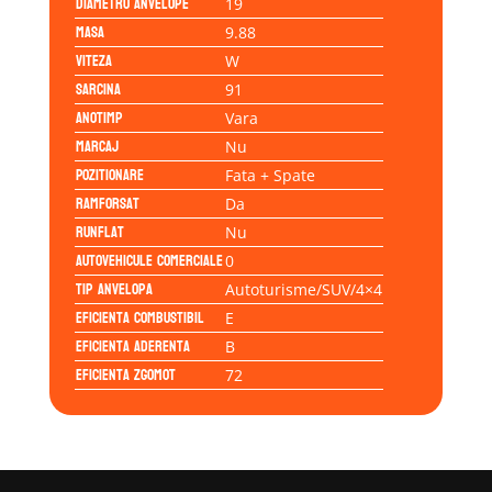
Diametru anvelope
19
Masa
9.88
Viteza
W
Sarcina
91
Anotimp
Vara
Marcaj
Nu
Pozitionare
Fata + Spate
Ramforsat
Da
Runflat
Nu
Autovehicule comerciale
0
Tip anvelopa
Autoturisme/SUV/4×4
Eficienta Combustibil
E
Eficienta Aderenta
B
Eficienta Zgomot
72