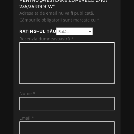
PENTRU „WESTLAKE ZUPERECO Z-107
235/35R19 91W”
Adresa ta de email nu va fi publicată.
Câmpurile obligatorii sunt marcate cu
*
RATING-UL TĂU
Recenzia dumneavoastră
*
Nume
*
Email
*