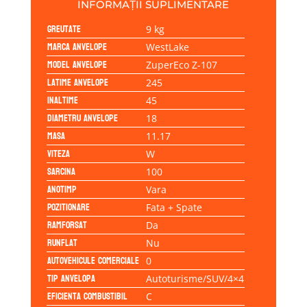
INFORMAȚII SUPLIMENTARE
Greutate
9 kg
Marca anvelope
WestLake
Model anvelope
ZuperEco Z-107
Latime anvelope
245
Inaltime
45
Diametru anvelope
18
Masa
11.17
Viteza
W
Sarcina
100
Anotimp
Vara
Pozitionare
Fata + Spate
Ramforsat
Da
Runflat
Nu
Autovehicule comerciale
0
Tip anvelopa
Autoturisme/SUV/4×4
Eficienta Combustibil
C