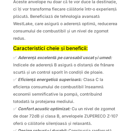
Aceste anvelope nu doar că te vor duce la destinație,
ci îți vor transforma fiecare călătorie într-o experiență
plăcută. Beneficiază de tehnologia avansată
WestLake, care asigură o aderență optimă, reducerea
consumului de combustibil și un nivel de zgomot
redus.
Caracteristici cheie și beneficii:
✅
Aderență excelentă pe carosabil uscat și umed:
Indicele de aderență B asigură o distanță de frânare
scurtă și un control sporit în condiții de ploaie.
✅
Eficiență energetică superioară:
Clasa C la
eficiența consumului de combustibil înseamnă
economii semnificative la pompă, contribuind
totodată la protejarea mediului.
✅
Confort acustic optimizat:
Cu un nivel de zgomot
de doar 72dB și clasa B, anvelopele ZUPERECO Z-107
oferă o călătorie silențioasă și relaxantă.
✅
Design robust și durabil:
Construcția ranforsată