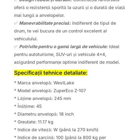
oferă o rezistență sporită la uzură și o durată de viață
mai lungă a anvelopelor.
✅
Manevrabilitate precisă:
Indiferent de tipul de
drum, te vei bucura de un control excelent al
vehiculului.
✅
Potrivite pentru o gamă largă de vehicule:
Ideal
pentru autoturisme, SUV-uri și vehicule 4×4,
asigurând performanțe optime indiferent de model.
Specificații tehnice detaliate:
* Marca anvelopă: WestLake
* Model anvelopă: ZuperEco Z-107
* Lățime anvelopă: 245 mm
* Înălțime: 45
* Diametru anvelopă: 18 inch
* Greutate: 11.17 kg
* Indice de viteză: W (până la 270 km/h)
* Indice de sarcină: 100 (până la 800 kg per