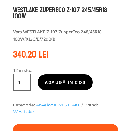
WestLake ZUPERECO Z-107 245/45R18
100W
Vara WESTLAKE Z-107 ZupperEco 245/45R18
100W/XL/C/B/72dB(B)
340.20
lei
12 în stoc
Cantitate
WestLake
ADAUGĂ ÎN COȘ
ZUPERECO
Z-
107
Categorie:
Anvelope WESTLAKE
Brand:
245/45R18
WestLake
100W