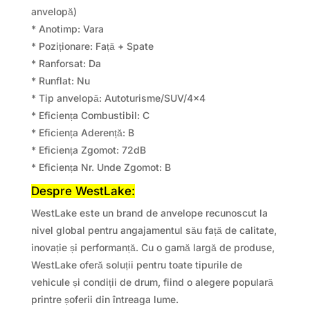
anvelopă)
* Anotimp: Vara
* Poziționare: Față + Spate
* Ranforsat: Da
* Runflat: Nu
* Tip anvelopă: Autoturisme/SUV/4×4
* Eficiența Combustibil: C
* Eficiența Aderență: B
* Eficiența Zgomot: 72dB
* Eficiența Nr. Unde Zgomot: B
Despre WestLake:
WestLake este un brand de anvelope recunoscut la
nivel global pentru angajamentul său față de calitate,
inovație și performanță. Cu o gamă largă de produse,
WestLake oferă soluții pentru toate tipurile de
vehicule și condiții de drum, fiind o alegere populară
printre șoferii din întreaga lume.