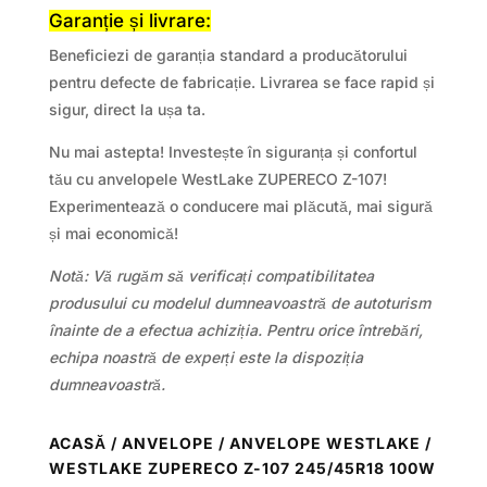
Garanție și livrare:
Beneficiezi de garanția standard a producătorului
pentru defecte de fabricație. Livrarea se face rapid și
sigur, direct la ușa ta.
Nu mai astepta! Investește în siguranța și confortul
tău cu anvelopele WestLake ZUPERECO Z-107!
Experimentează o conducere mai plăcută, mai sigură
și mai economică!
Notă: Vă rugăm să verificați compatibilitatea
produsului cu modelul dumneavoastră de autoturism
înainte de a efectua achiziția. Pentru orice întrebări,
echipa noastră de experți este la dispoziția
dumneavoastră.
ACASĂ
/
ANVELOPE
/
ANVELOPE WESTLAKE
/
WESTLAKE ZUPERECO Z-107 245/45R18 100W