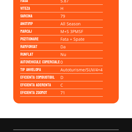
Masa
5.87
Viteza
H
Sarcina
79
Anotimp
All Season
Marcaj
M+S 3PMSF
Pozitionare
Fata + Spate
Ramforsat
Da
Runflat
Nu
Autovehicule comerciale
0
Tip anvelopa
Autoturisme/SUV/4×4
Eficienta Combustibil
D
Eficienta Aderenta
C
Eficienta Zgomot
71