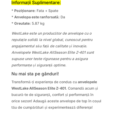
Informații Suplimentare:
*
Poziționare:
Fata + Spate
*
Anvelopa este ranforsată:
Da
*
Greutate:
5.87 kg
WestLake este un producător de anvelope cu o
reputație solidă la nivel global, cunoscut pentru
angajamentul său față de calitate și inovație.
Anvelopele WestLake AllSeason Elite Z-401 sunt
supuse unor teste riguroase pentru a asigura
performanțe și siguranță optime.
Nu mai sta pe gânduri!
Transformă-ți experiența de condus cu
anvelopele
WestLake AllSeason Elite Z-401
. Comandă acum și
bucură-te de siguranță, confort și performanță în
orice sezon! Adaugă aceste anvelope de top în coșul
tău de cumpărături și experimentează diferența!