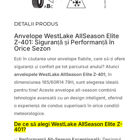
DETALII PRODUS
Anvelope WestLake AllSeason Elite
Z-401: Siguranță și Performanță în
Orice Sezon
Ești în căutarea unor anvelope fiabile, care să-ți ofere
siguranță și confort pe tot parcursul anului? Atunci
anvelopele WestLake AllSeason Elite Z-401
, în
dimensiunea 165/60R14 79H, sunt alegerea ideală
pentru tine! Aceste anvelope all-season combină
tehnologie avansată cu un design inteligent, oferind
o experiență de condus superioară în orice condiții
meteorologice.
De ce să alegi WestLake AllSeason Elite Z-
401?
✅
Performanță All-Season Excepțională:
Designul