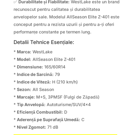
✅
Durabilitate și Fiabilitate:
WestLake este un brand
recunoscut pentru calitatea și durabilitatea
anvelopelor sale. Modelul AllSeason Elite Z-401 este
conceput pentru a rezista uzurii și pentru a-ți oferi
performanțe constante pe termen lung.
Detalii Tehnice Esențiale:
*
Marca:
WestLake
*
Model:
AllSeason Elite Z-401
*
Dimensiune:
165/60R14
*
Indice de Sarcină:
79
*
Indice de Viteză:
H (210 km/h)
*
Sezon:
All Season
*
Marcaje:
M+S, 3PMSF (Fulgi de Zăpadă)
*
Tip Anvelopă:
Autoturisme/SUV/4×4
*
Eficiență Combustibil:
D
*
Aderență pe Suprafață Umedă:
C
*
Nivel Zgomot:
71 dB