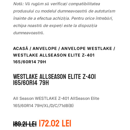
Notă: Vă rugăm să verificați compatibilitatea
produsului cu modelul dumneavoastră de autoturism
înainte de a efectua achiziția. Pentru orice întrebări,
echipa noastră de experți este la dispoziția
dumneavoastră.
ACASĂ
/
ANVELOPE
/
ANVELOPE WESTLAKE
/
WESTLAKE ALLSEASON ELITE Z-401
165/60R14 79H
WestLake ALLSEASON ELITE Z-401
165/60R14 79H
All Season WESTLAKE Z-401 AllSeason Elite
165/60R14 79H/XL/D/C/71dB(B)
Prețul
Prețul
172.02
lei
189.21
lei
inițial
curent