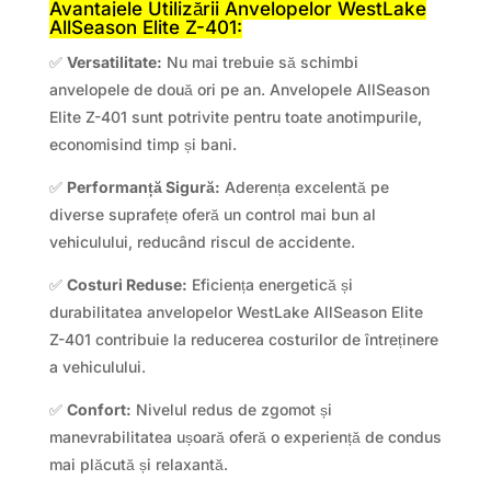
Avantajele Utilizării Anvelopelor WestLake
AllSeason Elite Z-401:
✅
Versatilitate:
Nu mai trebuie să schimbi
anvelopele de două ori pe an. Anvelopele AllSeason
Elite Z-401 sunt potrivite pentru toate anotimpurile,
economisind timp și bani.
✅
Performanță Sigură:
Aderența excelentă pe
diverse suprafețe oferă un control mai bun al
vehiculului, reducând riscul de accidente.
✅
Costuri Reduse:
Eficiența energetică și
durabilitatea anvelopelor WestLake AllSeason Elite
Z-401 contribuie la reducerea costurilor de întreținere
a vehiculului.
✅
Confort:
Nivelul redus de zgomot și
manevrabilitatea ușoară oferă o experiență de condus
mai plăcută și relaxantă.