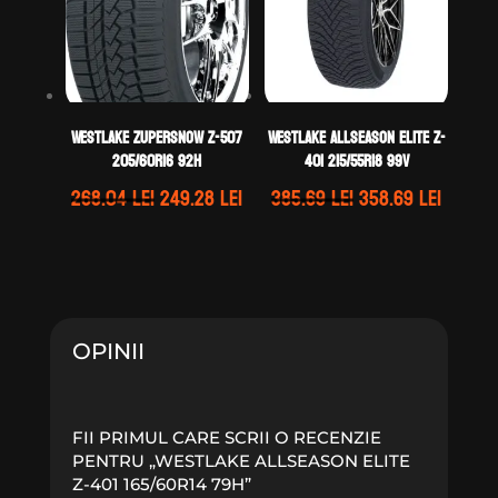
WestLake ZUPERSNOW Z-507
WestLake ALLSEASON ELITE Z-
205/60R16 92H
401 215/55R18 99V
Prețul
Prețul
Prețul
Prețul
268.04
lei
249.28
lei
385.69
lei
358.69
lei
inițial
curent
inițial
curen
a
este:
a
este:
fost:
249.28 lei.
fost:
358.69 
268.04 lei.
385.69 lei.
OPINII
FII PRIMUL CARE SCRII O RECENZIE
PENTRU „WESTLAKE ALLSEASON ELITE
Z-401 165/60R14 79H”