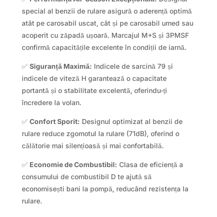
special al benzii de rulare asigură o aderență optimă
atât pe carosabil uscat, cât și pe carosabil umed sau
acoperit cu zăpadă ușoară. Marcajul M+S și 3PMSF
confirmă capacitățile excelente în condiții de iarnă.
✅
Siguranță Maximă:
Indicele de sarcină 79 și
indicele de viteză H garantează o capacitate
portantă și o stabilitate excelentă, oferindu-ți
încredere la volan.
✅
Confort Sporit:
Designul optimizat al benzii de
rulare reduce zgomotul la rulare (71dB), oferind o
călătorie mai silențioasă și mai confortabilă.
✅
Economie de Combustibil:
Clasa de eficiență a
consumului de combustibil D te ajută să
economisești bani la pompă, reducând rezistența la
rulare.