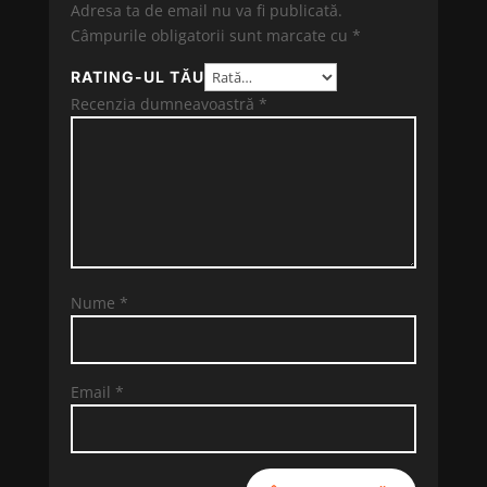
Adresa ta de email nu va fi publicată.
Câmpurile obligatorii sunt marcate cu
*
RATING-UL TĂU
Recenzia dumneavoastră
*
Nume
*
Email
*