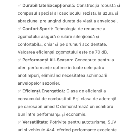
✅
Durabilitate Excepțională:
Construcția robustă și
compusul special al cauciucului rezistă la uzură și
abraziune, prelungind durata de viață a anvelopei.
✅
Confort Sporit:
Tehnologia de reducere a
zgomotului asigură o rulare silențioasă și
confortabilă, chiar și pe drumuri accidentate.
Valoarea eficienței zgomotului este de 70 dB.
✅
Performanță All-Season:
Concepute pentru a
oferi performanțe optime în toate cele patru
anotimpuri, eliminând necesitatea schimbării
anvelopelor sezonier.
✅
Eficiență Energetică:
Clasa de eficiență a
consumului de combustibil E și clasa de aderență
pe carosabil umed C demonstrează un echilibru
bun între performanță și economie.
✅
Versatilitate:
Potrivite pentru autoturisme, SUV-
uri și vehicule 4×4, oferind performanțe excelente