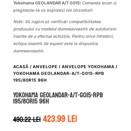
Yokohama GEOLANDAR A/T G015
! Comanda acum și
pregătește-te să explorezi noi orizonturi!
Notă: Vă rugăm să verificați compatibilitatea
produsului cu modelul dumneavoastră de autoturism
înainte de a efectua achiziția. Pentru orice întrebări,
echipa noastră de experți este la dispoziția
dumneavoastră.
ACASĂ
/
ANVELOPE
/
ANVELOPE YOKOHAMA
/
YOKOHAMA GEOLANDAR-A/T-G015-RPB
195/80R15 96H
Yokohama GEOLANDAR-A/T-G015-RPB
195/80R15 96H
Prețul
Prețul
423.99
lei
490.22
lei
inițial
curent
a
este: