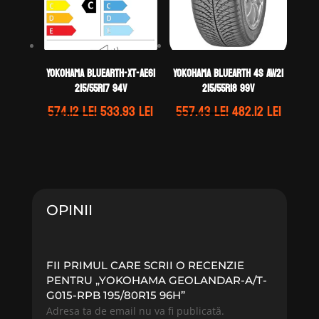
Yokohama BLUEARTH-XT-AE61
Yokohama BLUEARTH 4S AW21
215/55R17 94V
215/55R18 99V
Prețul
Prețul
Prețul
Prețul
574.12
lei
533.93
lei
557.43
lei
482.12
lei
inițial
curent
inițial
curent
a
este:
a
este:
fost:
533.93 lei.
fost:
482.12 l
574.12 lei.
557.43 lei.
OPINII
FII PRIMUL CARE SCRII O RECENZIE
PENTRU „YOKOHAMA GEOLANDAR-A/T-
G015-RPB 195/80R15 96H”
Adresa ta de email nu va fi publicată.