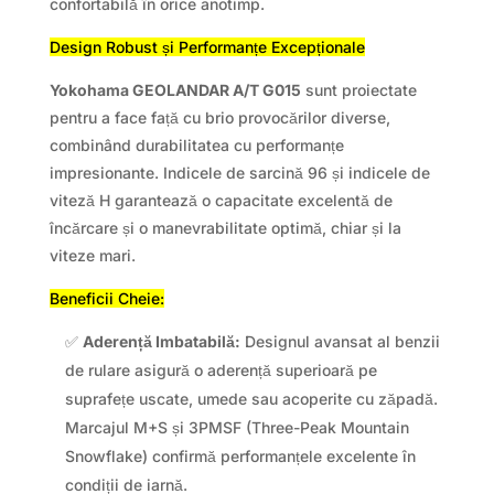
confortabilă în orice anotimp.
Design Robust și Performanțe Excepționale
Yokohama GEOLANDAR A/T G015
sunt proiectate
pentru a face față cu brio provocărilor diverse,
combinând durabilitatea cu performanțe
impresionante. Indicele de sarcină 96 și indicele de
viteză H garantează o capacitate excelentă de
încărcare și o manevrabilitate optimă, chiar și la
viteze mari.
Beneficii Cheie:
✅
Aderență Imbatabilă:
Designul avansat al benzii
de rulare asigură o aderență superioară pe
suprafețe uscate, umede sau acoperite cu zăpadă.
Marcajul M+S și 3PMSF (Three-Peak Mountain
Snowflake) confirmă performanțele excelente în
condiții de iarnă.