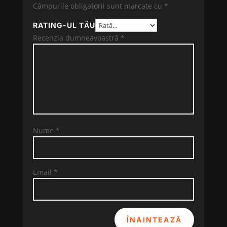
Câmpurile obligatorii sunt marcate cu
*
RATING-UL TĂU
Recenzia dumneavoastră
*
Nume
*
Email
*
ÎNAINTEAZĂ