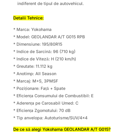
indiferent de tipul de autovehicul.
Detalii Tehnice:
* Marca: Yokohama
* Model: GEOLANDAR A/T G015 RPB
* Dimensiune: 195/80R15
* Indice de Sarcină: 96 (710 kg)
* Indice de Viteză: H (210 km/h)
* Greutate: 11.112 kg
* Anotimp: All Season
* Marcaj: M+S, 3PMSF
* Poziționare: Față + Spate
* Eficiența Consumului de Combustibil: E
* Aderența pe Carosabil Umed: C
* Eficiența Zgomotului: 70 dB
* Tip anvelopa: Autoturisme/SUV/4×4
De ce să alegi Yokohama GEOLANDAR A/T G015?