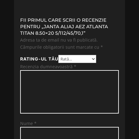
FII PRIMUL CARE SCRII O RECENZIE
PENTRU „JANTA ALIAJ AEZ ATLANTA
TITAN 8.50×20 5/112/45/70,1”
Adresa ta de email nu va fi publicată.
Câmpurile obligatorii sunt marcate cu
*
RATING-UL TĂU
Recenzia dumneavoastră
*
Nume
*