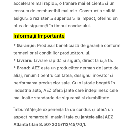
accelerare mai rapidă, o frânare mai eficientă și un
consum de combustibil mai mic. Construcția solidă
asigură o rezistență superioară la impact, oferind un
plus de siguranță în timpul condusului.
Informații Importante
*
Garanție:
Produsul beneficiază de garanție conform
termenilor și condițiilor producătorului.
*
Livrare:
Livrare rapidă și sigură, direct la ușa ta.
*
Brand:
AEZ este un producător german de jante de
aliaj, renumit pentru calitatea, designul inovator și
performanța produselor sale. Cu o istorie bogată în
industria auto, AEZ oferă jante care îndeplinesc cele
mai înalte standarde de siguranță și durabilitate.
Îmbunătățește experiența ta de condus și oferă un
aspect remarcabil mașinii tale cu
jantele aliaj AEZ
Atlanta titan 8.50×20 5/112/45/70,1
.