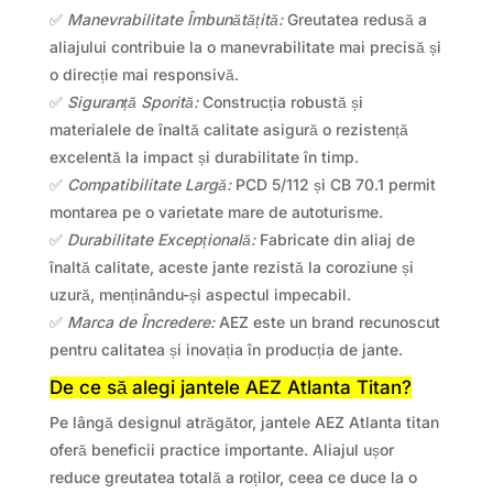
✅
Manevrabilitate Îmbunătățită:
Greutatea redusă a
aliajului contribuie la o manevrabilitate mai precisă și
o direcție mai responsivă.
✅
Siguranță Sporită:
Construcția robustă și
materialele de înaltă calitate asigură o rezistență
excelentă la impact și durabilitate în timp.
✅
Compatibilitate Largă:
PCD 5/112 și CB 70.1 permit
montarea pe o varietate mare de autoturisme.
✅
Durabilitate Excepțională:
Fabricate din aliaj de
înaltă calitate, aceste jante rezistă la coroziune și
uzură, menținându-și aspectul impecabil.
✅
Marca de Încredere:
AEZ este un brand recunoscut
pentru calitatea și inovația în producția de jante.
De ce să alegi jantele AEZ Atlanta Titan?
Pe lângă designul atrăgător, jantele AEZ Atlanta titan
oferă beneficii practice importante. Aliajul ușor
reduce greutatea totală a roților, ceea ce duce la o