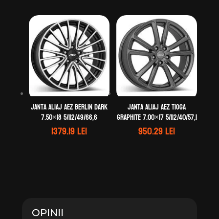
Janta aliaj AEZ Berlin dark
Janta aliaj AEZ Tioga
7.50×18 5/112/49/66,6
graphite 7.00×17 5/112/40/57,1
1379.19
lei
950.29
lei
OPINII