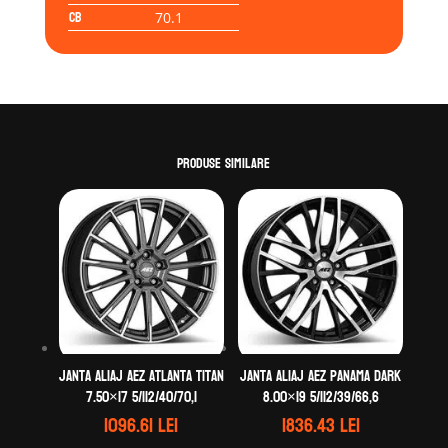
CB
70.1
Produse similare
Janta aliaj AEZ Atlanta titan
Janta aliaj AEZ Panama dark
7.50×17 5/112/40/70,1
8.00×19 5/112/39/66,6
1096.61
lei
1836.43
lei