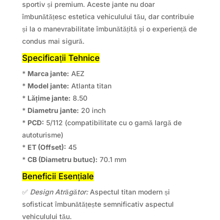
sportiv și premium. Aceste jante nu doar
îmbunătățesc estetica vehiculului tău, dar contribuie
și la o manevrabilitate îmbunătățită și o experiență de
condus mai sigură.
Specificații Tehnice
*
Marca jante:
AEZ
*
Model jante:
Atlanta titan
*
Lățime jante:
8.50
*
Diametru jante:
20 inch
*
PCD:
5/112 (compatibilitate cu o gamă largă de
autoturisme)
*
ET (Offset):
45
*
CB (Diametru butuc):
70.1 mm
Beneficii Esențiale
✅
Design Atrăgător:
Aspectul titan modern și
sofisticat îmbunătățește semnificativ aspectul
vehiculului tău.