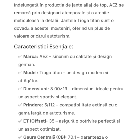
îndelungată în producția de jante aliaj de top, AEZ se
remarcă prin designuri atemporale și o atenție
meticuloasă la detalii. Jantele Tioga titan sunt o
dovadă a acestei moșteniri, oferind un plus de
valoare oricărui autoturism.
Caracteristici Esențiale:
✅
Marca:
AEZ – sinonim cu calitate și design
german.
✅
Model:
Tioga titan – un design modern și
atrăgător.
✅
Dimensiuni:
8.00×19 – dimensiuni ideale pentru
un aspect sportiv și elegant.
✅
Prindere:
5/112 – compatibilitate extinsă cu o
gamă largă de autoturisme.
✅
ET (Offset):
35 – asigură o potrivire perfectă și
un aspect optimizat.
✅
Gaura Centrală (CB):
70.1 – garantează o