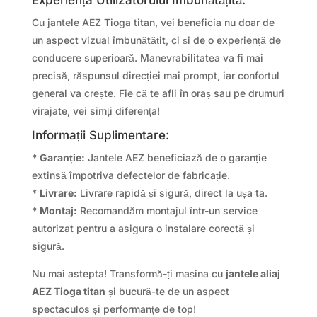
Cu jantele AEZ Tioga titan, vei beneficia nu doar de
un aspect vizual îmbunătățit, ci și de o experiență de
conducere superioară. Manevrabilitatea va fi mai
precisă, răspunsul direcției mai prompt, iar confortul
general va crește. Fie că te afli în oraș sau pe drumuri
virajate, vei simți diferența!
Informații Suplimentare:
*
Garanție:
Jantele AEZ beneficiază de o garanție
extinsă împotriva defectelor de fabricație.
*
Livrare:
Livrare rapidă și sigură, direct la ușa ta.
*
Montaj:
Recomandăm montajul într-un service
autorizat pentru a asigura o instalare corectă și
sigură.
Nu mai astepta! Transformă-ți mașina cu
jantele aliaj
AEZ Tioga titan
și bucură-te de un aspect
spectaculos și performanțe de top!