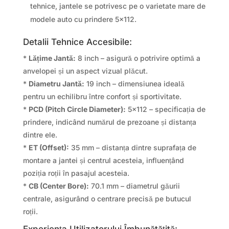
tehnice, jantele se potrivesc pe o varietate mare de
modele auto cu prindere 5×112.
Detalii Tehnice Accesibile:
*
Lățime Jantă:
8 inch – asigură o potrivire optimă a
anvelopei și un aspect vizual plăcut.
*
Diametru Jantă:
19 inch – dimensiunea ideală
pentru un echilibru între confort și sportivitate.
*
PCD (Pitch Circle Diameter):
5×112 – specificația de
prindere, indicând numărul de prezoane și distanța
dintre ele.
*
ET (Offset):
35 mm – distanța dintre suprafața de
montare a jantei și centrul acesteia, influențând
poziția roții în pasajul acesteia.
*
CB (Center Bore):
70.1 mm – diametrul găurii
centrale, asigurând o centrare precisă pe butucul
roții.
Experiența Utilizatorului Îmbunătățită: