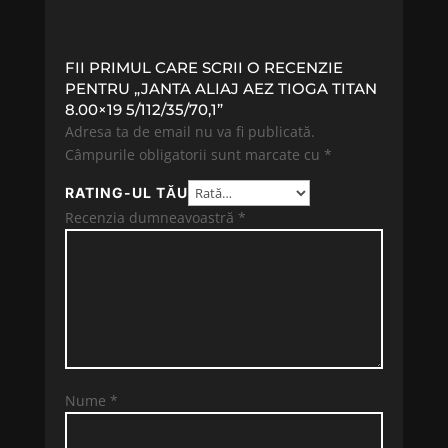
FII PRIMUL CARE SCRII O RECENZIE
PENTRU „JANTA ALIAJ AEZ TIOGA TITAN
8.00×19 5/112/35/70,1”
Adresa ta de email nu va fi publicată.
Câmpurile obligatorii sunt marcate cu
*
RATING-UL TĂU
Recenzia dumneavoastră
*
Nume
*