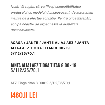
Notă: Vă rugăm să verificați compatibilitatea
produsului cu modelul dumneavoastră de autoturism
înainte de a efectua achiziția. Pentru orice întrebări,
echipa noastră de experți este la dispoziția
dumneavoastră.
ACASĂ
/
JANTE
/
JANTE ALIAJ AEZ
/ JANTA
ALIAJ AEZ TIOGA TITAN 8.00×19
5/112/35/70,1
Janta aliaj AEZ Tioga titan 8.00×19
5/112/35/70,1
AEZ Tioga titan 8.00×19 5/112/35/70,1
1460.11
lei