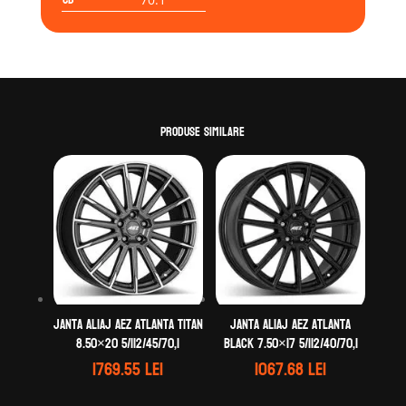
Produse similare
Janta aliaj AEZ Atlanta titan
Janta aliaj AEZ Atlanta
8.50×20 5/112/45/70,1
black 7.50×17 5/112/40/70,1
1769.55
lei
1067.68
lei