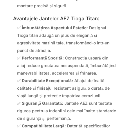
montare precisă și sigură.
Avantajele Jantelor AEZ Tioga Titan:
✅
Îmbunătățirea Aspectului Estetic:
Designul
Tioga titan adaugă un plus de eleganță și
agresivitate mașinii tale, transformând-o într-un
punct de atracție.
✅
Performanță Sporită:
Construcția ușoară din
aliaj reduce greutatea nesuspendată, îmbunătățind
manevrabilitatea, accelerarea și frânarea.
✅
Durabilitate Excepțională:
Aliajul de înaltă
calitate și finisajul rezistent asigură o durată de
viață lungă și protecție împotriva coroziunii.
✅
Siguranță Garantată:
Jantele AEZ sunt testate
riguros pentru a îndeplini cele mai înalte standarde
de siguranță și performanță.
✅
Compatibilitate Largă:
Datorită specificațiilor