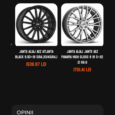
Janta aliaj AEZ Atlanta
Janta aliaj Jante AEZ
black 9.50×19 5/114,30/45/64,1
Panama high gloss 8 19 5×112
21 66.6
1536.97
lei
1701.41
lei
OPINII