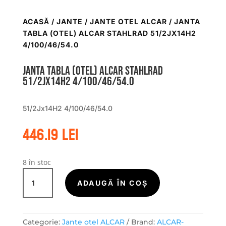
ACASĂ
/
JANTE
/
JANTE OTEL ALCAR
/ JANTA
TABLA (OTEL) ALCAR STAHLRAD 51/2JX14H2
4/100/46/54.0
Janta tabla (otel) ALCAR STAHLRAD
51/2Jx14H2 4/100/46/54.0
51/2Jx14H2 4/100/46/54.0
446.19
lei
8 în stoc
Cantitate
Janta
ADAUGĂ ÎN COȘ
tabla
(otel)
ALCAR
Categorie:
Jante otel ALCAR
Brand:
ALCAR-