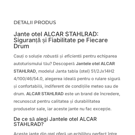
DETALII PRODUS
Jante otel ALCAR STAHLRAD:
Siguranță și Fiabilitate pe Fiecare
Drum
Cauți o soluție
robustă
și
eficientă
pentru echiparea
autoturismului tău? Descoperă
Jantele otel ALCAR
STAHLRAD
, modelul Janta tabla (otel) 51/2Jx14H2
4/100/46/54.0, alegerea ideală pentru o rulare sigură
și confortabilă, indiferent de condițiile meteo sau de
drum.
ALCAR STAHLRAD
este un brand de încredere,
recunoscut pentru calitatea și durabilitatea
produselor sale, iar aceste jante nu fac excepție.
De ce să alegi Jantele otel ALCAR
STAHLRAD?
Aceste jante din oțel oferă un echilibru perfect între