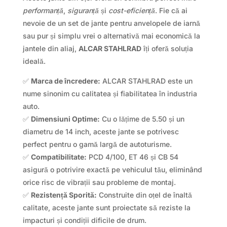
performanță
,
siguranță
și
cost-eficiență
. Fie că ai
nevoie de un set de jante pentru anvelopele de iarnă
sau pur și simplu vrei o alternativă mai economică la
jantele din aliaj,
ALCAR STAHLRAD
îți oferă soluția
ideală.
✅
Marca de încredere:
ALCAR STAHLRAD este un
nume sinonim cu calitatea și fiabilitatea în industria
auto.
✅
Dimensiuni Optime:
Cu o lățime de 5.50 și un
diametru de 14 inch, aceste jante se potrivesc
perfect pentru o gamă largă de autoturisme.
✅
Compatibilitate:
PCD 4/100, ET 46 și CB 54
asigură o potrivire exactă pe vehiculul tău, eliminând
orice risc de vibrații sau probleme de montaj.
✅
Rezistență Sporită:
Construite din oțel de înaltă
calitate, aceste jante sunt proiectate să reziste la
impacturi și condiții dificile de drum.