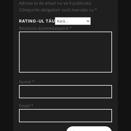
Adresa ta de email nu va fi publicată.
Câmpurile obligatorii sunt marcate cu
*
RATING-UL TĂU
Recenzia dumneavoastră
*
Nume
*
Email
*