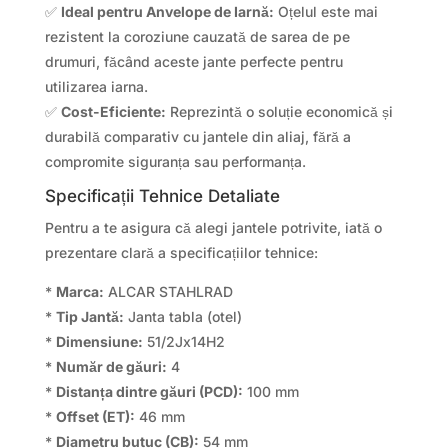
✅
Ideal pentru Anvelope de Iarnă:
Oțelul este mai
rezistent la coroziune cauzată de sarea de pe
drumuri, făcând aceste jante perfecte pentru
utilizarea iarna.
✅
Cost-Eficiente:
Reprezintă o soluție economică și
durabilă comparativ cu jantele din aliaj, fără a
compromite siguranța sau performanța.
Specificații Tehnice Detaliate
Pentru a te asigura că alegi jantele potrivite, iată o
prezentare clară a specificațiilor tehnice:
*
Marca:
ALCAR STAHLRAD
*
Tip Jantă:
Janta tabla (otel)
*
Dimensiune:
51/2Jx14H2
*
Număr de găuri:
4
*
Distanța dintre găuri (PCD):
100 mm
*
Offset (ET):
46 mm
*
Diametru butuc (CB):
54 mm