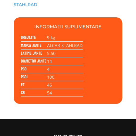
STAHLRAD
STAHLRAD
51/2Jx14H2
4/100/46/54.0
INFORMAȚII SUPLIMENTARE
Greutate
9 kg
Marca jante
ALCAR STAHLRAD
Latime jante
5.50
Diametru jante
14
PCD
4
PCD1
100
ET
46
CB
54