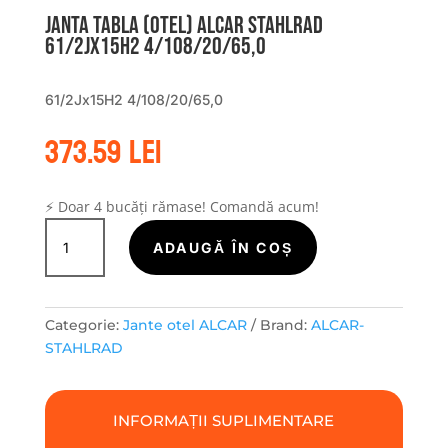
Janta tabla (otel) ALCAR STAHLRAD
61/2Jx15H2 4/108/20/65,0
61/2Jx15H2 4/108/20/65,0
373.59
lei
⚡ Doar 4 bucăți rămase! Comandă acum!
Cantitate
Janta
ADAUGĂ ÎN COȘ
tabla
(otel)
ALCAR
Categorie:
Jante otel ALCAR
Brand:
ALCAR-
STAHLRAD
STAHLRAD
61/2Jx15H2
4/108/20/65,0
INFORMAȚII SUPLIMENTARE