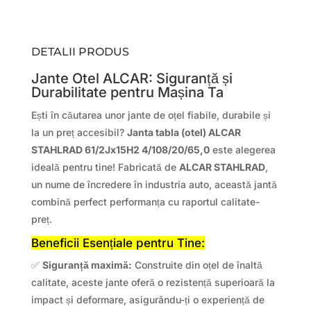
DETALII PRODUS
Jante Otel ALCAR: Siguranță și
Durabilitate pentru Mașina Ta
Ești în căutarea unor jante de oțel fiabile, durabile și
la un preț accesibil?
Janta tabla (otel) ALCAR
STAHLRAD 61/2Jx15H2 4/108/20/65,0
este alegerea
ideală pentru tine! Fabricată de
ALCAR STAHLRAD
,
un nume de încredere în industria auto, această jantă
combină perfect performanța cu raportul calitate-
preț.
Beneficii Esențiale pentru Tine:
✅
Siguranță maximă:
Construite din oțel de înaltă
calitate, aceste jante oferă o rezistență superioară la
impact și deformare, asigurându-ți o experiență de