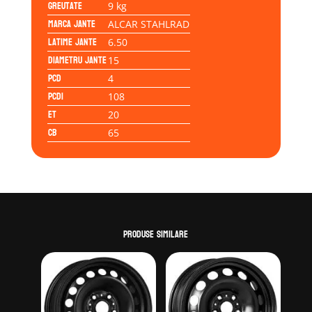
Greutate
9 kg
Marca jante
ALCAR STAHLRAD
Latime jante
6.50
Diametru jante
15
PCD
4
PCD1
108
ET
20
CB
65
Produse similare