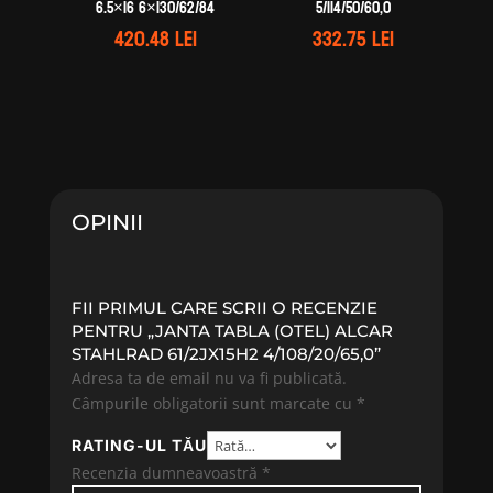
6.5×16 6×130/62/84
5/114/50/60,0
420.48
lei
332.75
lei
OPINII
FII PRIMUL CARE SCRII O RECENZIE
PENTRU „JANTA TABLA (OTEL) ALCAR
STAHLRAD 61/2JX15H2 4/108/20/65,0”
Adresa ta de email nu va fi publicată.
Câmpurile obligatorii sunt marcate cu
*
RATING-UL TĂU
Recenzia dumneavoastră
*