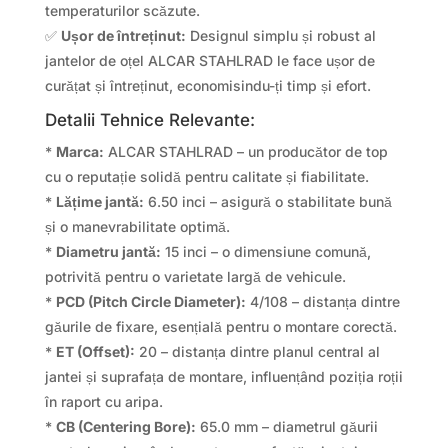
temperaturilor scăzute.
✅
Ușor de întreținut:
Designul simplu și robust al
jantelor de oțel ALCAR STAHLRAD le face ușor de
curățat și întreținut, economisindu-ți timp și efort.
Detalii Tehnice Relevante:
*
Marca:
ALCAR STAHLRAD – un producător de top
cu o reputație solidă pentru calitate și fiabilitate.
*
Lățime jantă:
6.50 inci – asigură o stabilitate bună
și o manevrabilitate optimă.
*
Diametru jantă:
15 inci – o dimensiune comună,
potrivită pentru o varietate largă de vehicule.
*
PCD (Pitch Circle Diameter):
4/108 – distanța dintre
găurile de fixare, esențială pentru o montare corectă.
*
ET (Offset):
20 – distanța dintre planul central al
jantei și suprafața de montare, influențând poziția roții
în raport cu aripa.
*
CB (Centering Bore):
65.0 mm – diametrul găurii