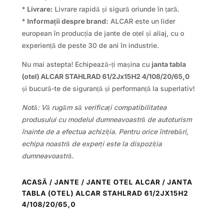
*
Livrare:
Livrare rapidă și sigură oriunde în țară.
*
Informații despre brand:
ALCAR este un lider
european în producția de jante de oțel și aliaj, cu o
experiență de peste 30 de ani în industrie.
Nu mai astepta! Echipează-ți mașina cu
janta tabla
(otel) ALCAR STAHLRAD 61/2Jx15H2 4/108/20/65,0
și bucură-te de siguranță și performanță la superlativ!
Notă: Vă rugăm să verificați compatibilitatea
produsului cu modelul dumneavoastră de autoturism
înainte de a efectua achiziția. Pentru orice întrebări,
echipa noastră de experți este la dispoziția
dumneavoastră.
ACASĂ
/
JANTE
/
JANTE OTEL ALCAR
/ JANTA
TABLA (OTEL) ALCAR STAHLRAD 61/2JX15H2
4/108/20/65,0