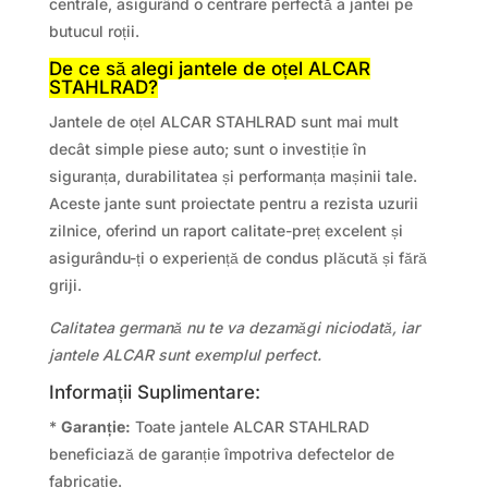
centrale, asigurând o centrare perfectă a jantei pe
butucul roții.
De ce să alegi jantele de oțel ALCAR
STAHLRAD?
Jantele de oțel ALCAR STAHLRAD sunt mai mult
decât simple piese auto; sunt o investiție în
siguranța, durabilitatea și performanța mașinii tale.
Aceste jante sunt proiectate pentru a rezista uzurii
zilnice, oferind un raport calitate-preț excelent și
asigurându-ți o experiență de condus plăcută și fără
griji.
Calitatea germană nu te va dezamăgi niciodată, iar
jantele ALCAR sunt exemplul perfect.
Informații Suplimentare:
*
Garanție:
Toate jantele ALCAR STAHLRAD
beneficiază de garanție împotriva defectelor de
fabricație.