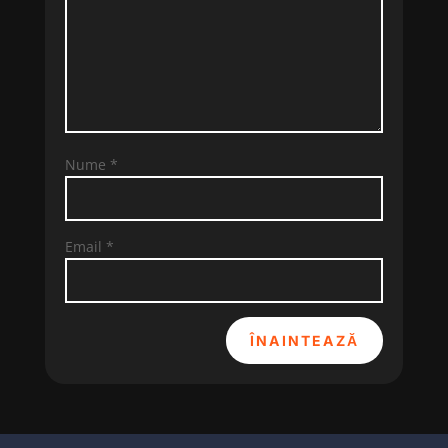
Nume
*
Email
*
ÎNAINTEAZĂ