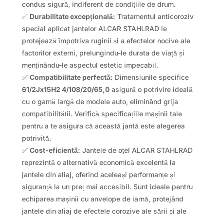
condus sigură, indiferent de condițiile de drum.
✅
Durabilitate excepțională:
Tratamentul anticoroziv
special aplicat jantelor ALCAR STAHLRAD le
protejează împotriva ruginii și a efectelor nocive ale
factorilor externi, prelungindu-le durata de viață și
menținându-le aspectul estetic impecabil.
✅
Compatibilitate perfectă:
Dimensiunile specifice
61/2Jx15H2 4/108/20/65,0
asigură o potrivire ideală
cu o gamă largă de modele auto, eliminând grija
compatibilității. Verifică specificațiile mașinii tale
pentru a te asigura că această jantă este alegerea
potrivită.
✅
Cost-eficientă:
Jantele de oțel ALCAR STAHLRAD
reprezintă o alternativă economică excelentă la
jantele din aliaj, oferind aceleași performanțe și
siguranță la un preț mai accesibil. Sunt ideale pentru
echiparea mașinii cu anvelope de iarnă, protejând
jantele din aliaj de efectele corozive ale sării și ale