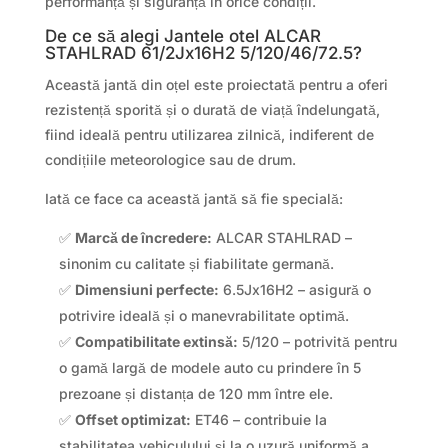
performanță și siguranță în orice condiții.
De ce să alegi Jantele otel ALCAR
STAHLRAD 61/2Jx16H2 5/120/46/72.5?
Această jantă din oțel este proiectată pentru a oferi
rezistență sporită și o durată de viață îndelungată,
fiind ideală pentru utilizarea zilnică, indiferent de
condițiile meteorologice sau de drum.
Iată ce face ca această jantă să fie specială:
✅
Marcă de încredere:
ALCAR STAHLRAD –
sinonim cu calitate și fiabilitate germană.
✅
Dimensiuni perfecte:
6.5Jx16H2 – asigură o
potrivire ideală și o manevrabilitate optimă.
✅
Compatibilitate extinsă:
5/120 – potrivită pentru
o gamă largă de modele auto cu prindere în 5
prezoane și distanța de 120 mm între ele.
✅
Offset optimizat:
ET46 – contribuie la
stabilitatea vehiculului și la o uzură uniformă a