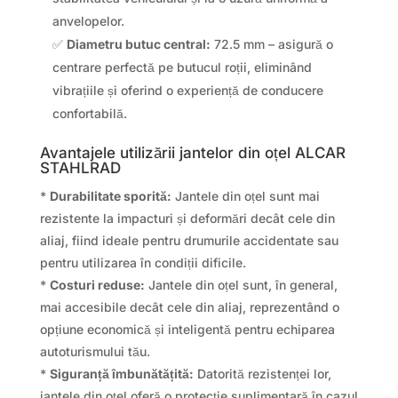
anvelopelor.
✅
Diametru butuc central:
72.5 mm – asigură o
centrare perfectă pe butucul roții, eliminând
vibrațiile și oferind o experiență de conducere
confortabilă.
Avantajele utilizării jantelor din oțel ALCAR
STAHLRAD
*
Durabilitate sporită:
Jantele din oțel sunt mai
rezistente la impacturi și deformări decât cele din
aliaj, fiind ideale pentru drumurile accidentate sau
pentru utilizarea în condiții dificile.
*
Costuri reduse:
Jantele din oțel sunt, în general,
mai accesibile decât cele din aliaj, reprezentând o
opțiune economică și inteligentă pentru echiparea
autoturismului tău.
*
Siguranță îmbunătățită:
Datorită rezistenței lor,
jantele din oțel oferă o protecție suplimentară în cazul