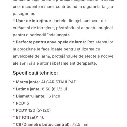
unor incidente minore, contribuind la siguranța ta și a
pasagerilor.
*
Ușor de întreținut:
Jantele din oțel sunt ușor de
curățat și de întreținut, păstrându-și aspectul original
pentru o perioadă îndelungată.
*
Perfecte pentru anvelopele de iarnă:
Rezistența lor
la coroziune le face ideale pentru utilizarea cu
anvelopele de iarnă, protejându-le de efectele nocive
ale sării și ale altor substanțe antiderapante.
Specificații tehnice:
*
Marca jante:
ALCAR STAHLRAD
*
Latime jante:
6.50 (6 1/2 J)
*
Diametru jante:
16 inch
*
PCD:
5
*
PCD1:
120 (5×120)
*
ET (Offset):
46
*
CB (Diametru butuc central):
72.5 mm