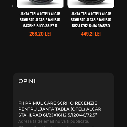
Janta tabla (otel) ALCAR
Janta tabla (otel) ALCAR
STAHLRAD ALCAR STAHLRAD
STAHLRAD ALCAR STAHLRAD
6Jx15H2 5/100/38/57.0
61/2J 17H2 5×114.3/45/60
266.20
lei
449.21
lei
OPINII
FII PRIMUL CARE SCRII O RECENZIE
PENTRU „JANTA TABLA (OTEL) ALCAR
STAHLRAD 61/2JX16H2 5/120/46/72.5”
Adresa ta de email nu va fi publicată.