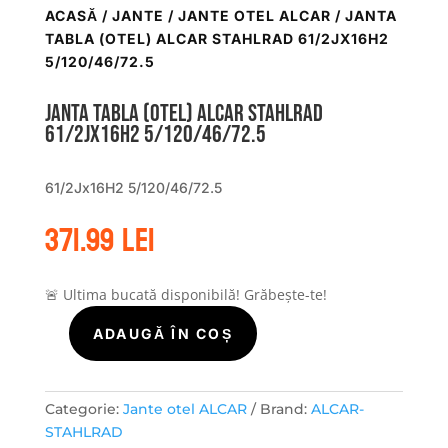
ACASĂ
/
JANTE
/
JANTE OTEL ALCAR
/ JANTA
TABLA (OTEL) ALCAR STAHLRAD 61/2JX16H2
5/120/46/72.5
Janta tabla (otel) ALCAR STAHLRAD
61/2Jx16H2 5/120/46/72.5
61/2Jx16H2 5/120/46/72.5
371.99
lei
🚨 Ultima bucată disponibilă! Grăbește-te!
ADAUGĂ ÎN COȘ
Cantitate
Janta
tabla
(otel)
Categorie:
Jante otel ALCAR
Brand:
ALCAR-
ALCAR
STAHLRAD