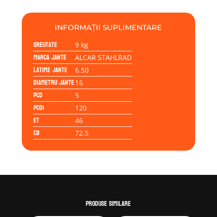
STAHLRAD
61/2Jx16H2
5/120/46/72.5
INFORMAȚII SUPLIMENTARE
Greutate
9 kg
Marca jante
ALCAR STAHLRAD
Latime jante
6.50
Diametru jante
16
PCD
5
PCD1
120
ET
46
CB
72.5
Produse similare