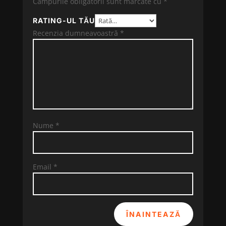
Câmpurile obligatorii sunt marcate cu
*
RATING-UL TĂU
Recenzia dumneavoastră
*
Nume
*
Email
*
ÎNAINTEAZĂ