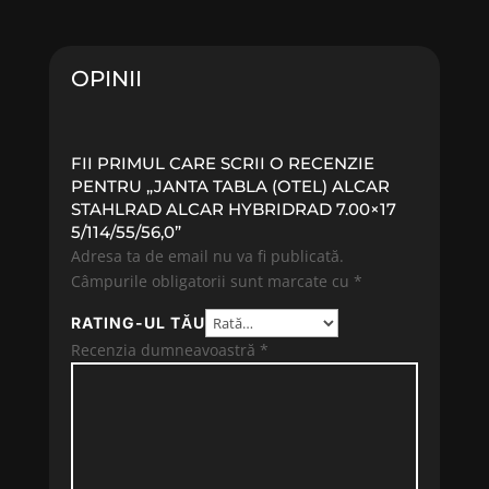
OPINII
FII PRIMUL CARE SCRII O RECENZIE
PENTRU „JANTA TABLA (OTEL) ALCAR
STAHLRAD ALCAR HYBRIDRAD 7.00×17
5/114/55/56,0”
Adresa ta de email nu va fi publicată.
Câmpurile obligatorii sunt marcate cu
*
RATING-UL TĂU
Recenzia dumneavoastră
*