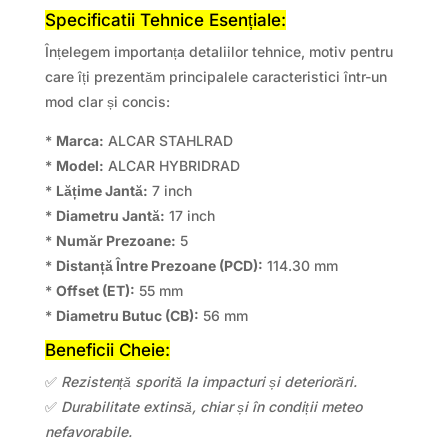
Specificatii Tehnice Esențiale:
Înțelegem importanța detaliilor tehnice, motiv pentru
care îți prezentăm principalele caracteristici într-un
mod clar și concis:
*
Marca:
ALCAR STAHLRAD
*
Model:
ALCAR HYBRIDRAD
*
Lățime Jantă:
7 inch
*
Diametru Jantă:
17 inch
*
Număr Prezoane:
5
*
Distanță Între Prezoane (PCD):
114.30 mm
*
Offset (ET):
55 mm
*
Diametru Butuc (CB):
56 mm
Beneficii Cheie:
✅
Rezistență sporită la impacturi și deteriorări.
✅
Durabilitate extinsă, chiar și în condiții meteo
nefavorabile.