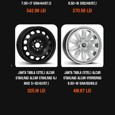
7.00×17 5/114/44/67,0
6.50×16 5/112/46/57,1
542.99
lei
370.56
lei
Janta tabla (otel) ALCAR
Janta tabla (otel) ALCAR
STAHLRAD ALCAR STAHLRAD 6J
STAHLRAD ALCAR HYBRIDRAD
16H2 5×112/43/57.1
6.50×16 5/114/50/66,0
325.19
lei
416.87
lei