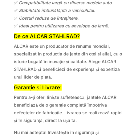
✅
Compatibilitate largă cu diverse modele auto.
✅
Stabilitate îmbunătățită a vehiculului.
✅
Costuri reduse de întreținere.
✅
Ideal pentru utilizarea cu anvelope de iarnă.
De ce ALCAR STAHLRAD?
ALCAR este un producător de renume mondial,
specializat în producția de jante din oțel și aliaj, cu o
istorie bogată în inovație și calitate. Alege ALCAR
STAHLRAD și beneficiezi de experiența și expertiza
unui lider de piață.
Garanție și Livrare:
Pentru a-ți oferi liniște sufletească, jantele ALCAR
beneficiază de o garanție completă împotriva
defectelor de fabricație. Livrarea se realizează rapid
și în siguranță, direct la ușa ta.
Nu mai astepta! Investește în siguranța și