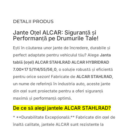
DETALII PRODUS
Jante Oțel ALCAR: Siguranță și
Performanță pe Drumurile Tale!
Ești în căutarea unor jante de încredere, durabile și
perfect adaptate pentru vehiculul tău? Alege
Janta
tablă (oțel) ALCAR STAHLRAD ALCAR HYBRIDRAD
7.00×17 5/114/55/56,0
, o soluție robustă și eficientă
pentru orice sezon! Fabricate de
ALCAR STAHLRAD
,
un nume de referință în industria auto, aceste jante
din oțel sunt proiectate pentru a oferi siguranță
maximă și performanță optimă.
De ce să alegi jantele ALCAR STAHLRAD?
* **Durabilitate Excepțională:** Fabricate din oțel de
înaltă calitate, jantele ALCAR sunt rezistente la