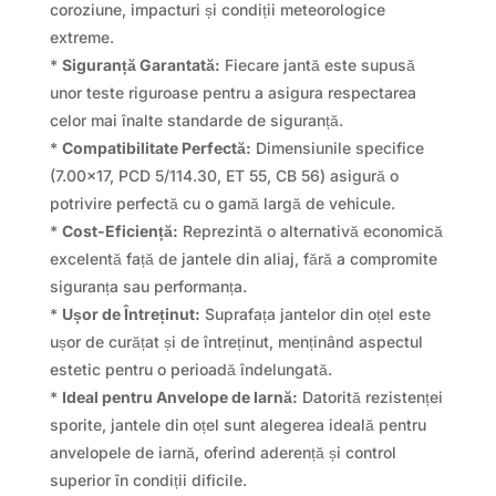
coroziune, impacturi și condiții meteorologice
extreme.
*
Siguranță Garantată:
Fiecare jantă este supusă
unor teste riguroase pentru a asigura respectarea
celor mai înalte standarde de siguranță.
*
Compatibilitate Perfectă:
Dimensiunile specifice
(7.00×17, PCD 5/114.30, ET 55, CB 56) asigură o
potrivire perfectă cu o gamă largă de vehicule.
*
Cost-Eficiență:
Reprezintă o alternativă economică
excelentă față de jantele din aliaj, fără a compromite
siguranța sau performanța.
*
Ușor de Întreținut:
Suprafața jantelor din oțel este
ușor de curățat și de întreținut, menținând aspectul
estetic pentru o perioadă îndelungată.
*
Ideal pentru Anvelope de Iarnă:
Datorită rezistenței
sporite, jantele din oțel sunt alegerea ideală pentru
anvelopele de iarnă, oferind aderență și control
superior în condiții dificile.