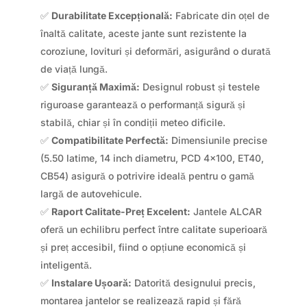
✅
Durabilitate Excepțională:
Fabricate din oțel de
înaltă calitate, aceste jante sunt rezistente la
coroziune, lovituri și deformări, asigurând o durată
de viață lungă.
✅
Siguranță Maximă:
Designul robust și testele
riguroase garantează o performanță sigură și
stabilă, chiar și în condiții meteo dificile.
✅
Compatibilitate Perfectă:
Dimensiunile precise
(5.50 latime, 14 inch diametru, PCD 4×100, ET40,
CB54) asigură o potrivire ideală pentru o gamă
largă de autovehicule.
✅
Raport Calitate-Preț Excelent:
Jantele ALCAR
oferă un echilibru perfect între calitate superioară
și preț accesibil, fiind o opțiune economică și
inteligentă.
✅
Instalare Ușoară:
Datorită designului precis,
montarea jantelor se realizează rapid și fără