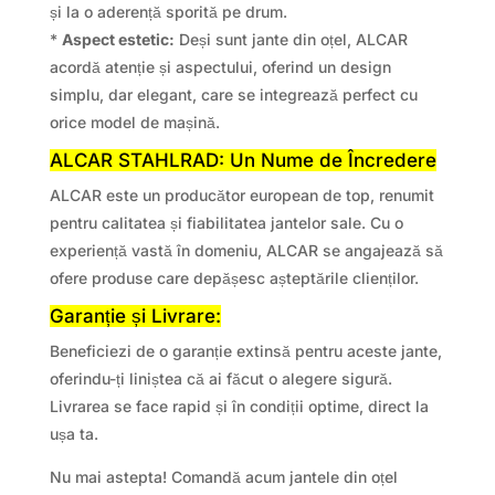
și la o aderență sporită pe drum.
*
Aspect estetic:
Deși sunt jante din oțel, ALCAR
acordă atenție și aspectului, oferind un design
simplu, dar elegant, care se integrează perfect cu
orice model de mașină.
ALCAR STAHLRAD: Un Nume de Încredere
ALCAR este un producător european de top, renumit
pentru calitatea și fiabilitatea jantelor sale. Cu o
experiență vastă în domeniu, ALCAR se angajează să
ofere produse care depășesc așteptările clienților.
Garanție și Livrare:
Beneficiezi de o garanție extinsă pentru aceste jante,
oferindu-ți liniștea că ai făcut o alegere sigură.
Livrarea se face rapid și în condiții optime, direct la
ușa ta.
Nu mai astepta! Comandă acum jantele din oțel