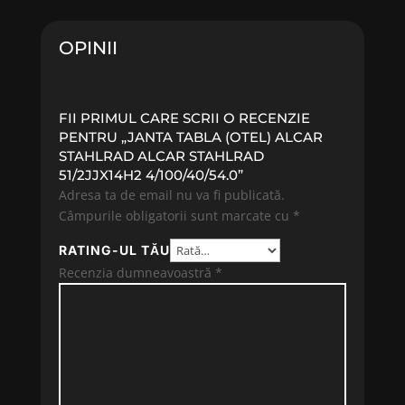
OPINII
FII PRIMUL CARE SCRII O RECENZIE
PENTRU „JANTA TABLA (OTEL) ALCAR
STAHLRAD ALCAR STAHLRAD
51/2JJX14H2 4/100/40/54.0”
Adresa ta de email nu va fi publicată.
Câmpurile obligatorii sunt marcate cu
*
RATING-UL TĂU
Recenzia dumneavoastră
*