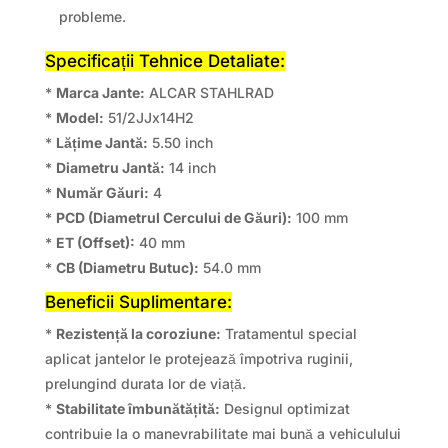
probleme.
Specificații Tehnice Detaliate:
*
Marca Jante:
ALCAR STAHLRAD
*
Model:
51/2JJx14H2
*
Lățime Jantă:
5.50 inch
*
Diametru Jantă:
14 inch
*
Număr Găuri:
4
*
PCD (Diametrul Cercului de Găuri):
100 mm
*
ET (Offset):
40 mm
*
CB (Diametru Butuc):
54.0 mm
Beneficii Suplimentare:
*
Rezistență la coroziune:
Tratamentul special
aplicat jantelor le protejează împotriva ruginii,
prelungind durata lor de viață.
*
Stabilitate îmbunătățită:
Designul optimizat
contribuie la o manevrabilitate mai bună a vehiculului