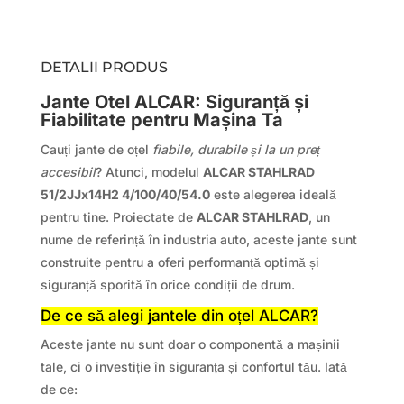
DETALII PRODUS
Jante Otel ALCAR: Siguranță și
Fiabilitate pentru Mașina Ta
Cauți jante de oțel
fiabile, durabile și la un preț
accesibil
? Atunci, modelul
ALCAR STAHLRAD
51/2JJx14H2 4/100/40/54.0
este alegerea ideală
pentru tine. Proiectate de
ALCAR STAHLRAD
, un
nume de referință în industria auto, aceste jante sunt
construite pentru a oferi performanță optimă și
siguranță sporită în orice condiții de drum.
De ce să alegi jantele din oțel ALCAR?
Aceste jante nu sunt doar o componentă a mașinii
tale, ci o investiție în siguranța și confortul tău. Iată
de ce: