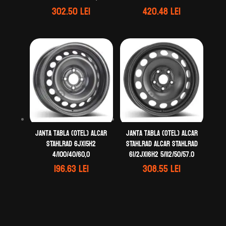
302.50
lei
420.48
lei
Janta tabla (otel) ALCAR
Janta tabla (otel) ALCAR
STAHLRAD 6Jx15H2
STAHLRAD ALCAR STAHLRAD
4/100/40/60,0
61/2Jx16H2 5/112/50/57.0
196.63
lei
308.55
lei