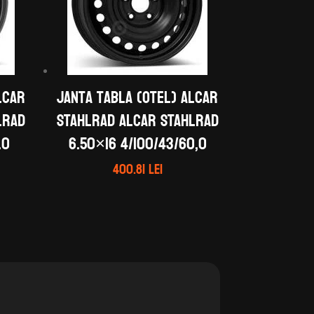
LCAR
Janta tabla (otel) ALCAR
LRAD
STAHLRAD ALCAR STAHLRAD
.0
6.50×16 4/100/43/60,0
400.81
lei