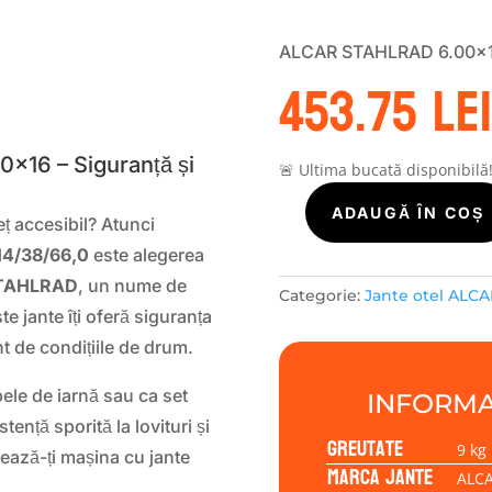
ALCAR STAHLRAD 6.00×16
453.75
lei
S
×16 – Siguranță și
🚨 Ultima bucată disponibilă
Cantitate
ADAUGĂ ÎN COȘ
reț accesibil? Atunci
Janta
4/38/66,0
este alegerea
tabla
TAHLRAD
, un nume de
(otel)
Categorie:
Jante otel ALCA
ALCAR
ste jante îți oferă siguranța
STAHLRAD
nt de condițiile de drum.
ALCAR
STAHLRAD
ele de iarnă sau ca set
INFORMA
6.00x16
ență sporită la lovituri și
5/114/38/66,0
Greutate
9 kg
ează-ți mașina cu jante
Marca jante
ALC