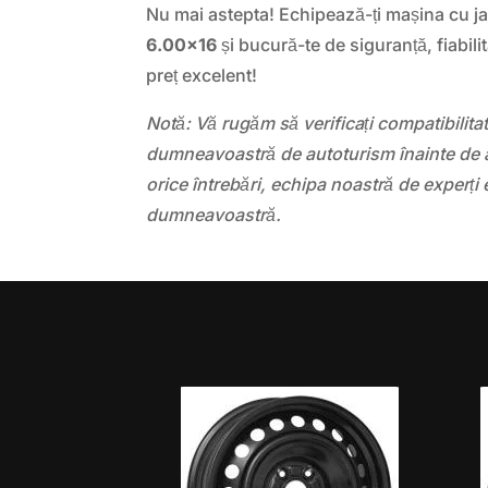
Nu mai astepta! Echipează-ți mașina cu j
6.00×16
și bucură-te de siguranță, fiabili
preț excelent!
Notă: Vă rugăm să verificați compatibilit
dumneavoastră de autoturism înainte de a
orice întrebări, echipa noastră de experți 
dumneavoastră.