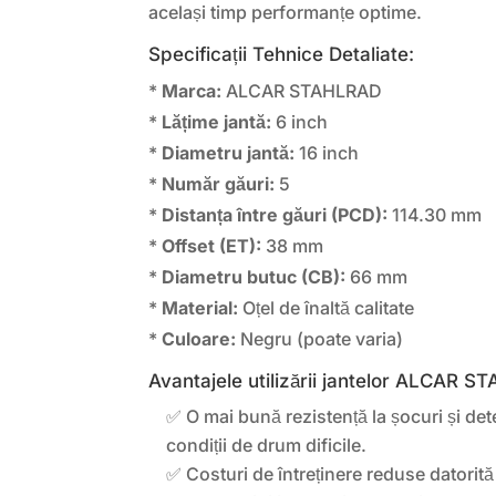
același timp performanțe optime.
Specificații Tehnice Detaliate:
*
Marca:
ALCAR STAHLRAD
*
Lățime jantă:
6 inch
*
Diametru jantă:
16 inch
*
Număr găuri:
5
*
Distanța între găuri (PCD):
114.30 mm
*
Offset (ET):
38 mm
*
Diametru butuc (CB):
66 mm
*
Material:
Oțel de înaltă calitate
*
Culoare:
Negru (poate varia)
Avantajele utilizării jantelor ALCAR 
✅ O mai bună rezistență la șocuri și dete
condiții de drum dificile.
✅ Costuri de întreținere reduse datorită d