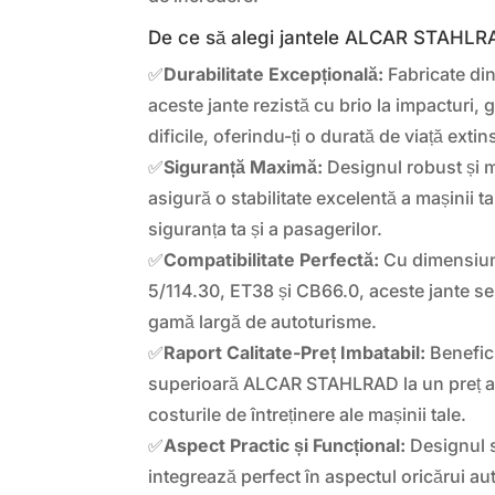
De ce să alegi jantele ALCAR STAHLR
✅
Durabilitate Excepțională:
Fabricate din 
aceste jante rezistă cu brio la impacturi, g
dificile, oferindu-ți o durată de viață extin
✅
Siguranță Maximă:
Designul robust și 
asigură o stabilitate excelentă a mașinii ta
siguranța ta și a pasagerilor.
✅
Compatibilitate Perfectă:
Cu dimensiuni
5/114.30, ET38 și CB66.0, aceste jante se
gamă largă de autoturisme.
✅
Raport Calitate-Preț Imbatabil:
Benefici
superioară ALCAR STAHLRAD la un preț ac
costurile de întreținere ale mașinii tale.
✅
Aspect Practic și Funcțional:
Designul s
integrează perfect în aspectul oricărui au