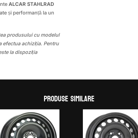
ante
ALCAR STAHLRAD
tate și performanță la un
atea produsului cu modelul
 efectua achiziția. Pentru
este la dispoziția
Produse similare