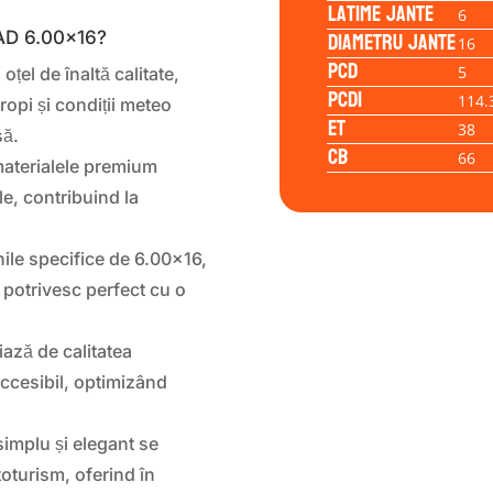
Latime jante
6
Diametru jante
AD 6.00×16?
16
PCD
5
oțel de înaltă calitate,
PCD1
114.
ropi și condiții meteo
ET
38
să.
CB
66
materialele premium
le, contribuind la
le specifice de 6.00×16,
 potrivesc perfect cu o
ază de calitatea
cesibil, optimizând
implu și elegant se
toturism, oferind în