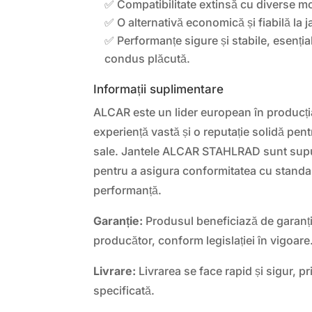
✅ Compatibilitate extinsă cu diverse m
✅ O alternativă economică și fiabilă la ja
✅ Performanțe sigure și stabile, esenția
condus plăcută.
Informații suplimentare
ALCAR este un lider european în producția
experiență vastă și o reputație solidă pen
sale. Jantele ALCAR STAHLRAD sunt supu
pentru a asigura conformitatea cu standar
performanță.
Garanție:
Produsul beneficiază de garanți
producător, conform legislației în vigoare
Livrare:
Livrarea se face rapid și sigur, pr
specificată.