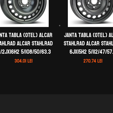
nta tabla (otel) ALCAR
Janta tabla (otel) A
AHLRAD ALCAR STAHLRAD
STAHLRAD ALCAR STAH
1/2Jx16H2 5/108/50/63.3
6Jx15H2 5/112/47/57
304.01
lei
270.74
lei