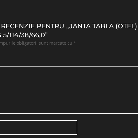
O RECENZIE PENTRU „JANTA TABLA (OTEL
5/114/38/66,0”
mpurile obligatorii sunt marcate cu
*