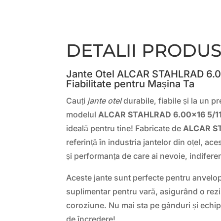
DETALII PRODU
Jante Otel ALCAR STAHLRAD 6.00
Fiabilitate pentru Mașina Ta
Cauți
jante otel
durabile, fiabile și la un p
modelul
ALCAR STAHLRAD 6.00×16 5/11
ideală pentru tine! Fabricate de
ALCAR S
referință în industria jantelor din oțel, ace
și performanța de care ai nevoie, indifere
Aceste jante sunt perfecte pentru anvelop
suplimentar pentru vară, asigurând o rezist
coroziune. Nu mai sta pe gânduri și echip
de încredere!