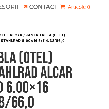
SORII
CONTACT
Articole 0
OTEL ALCAR
/ JANTA TABLA (OTEL)
STAHLRAD 6.00×16 5/114/38/66,0
bla (otel)
TAHLRAD ALCAR
D 6.00×16
8/66,0