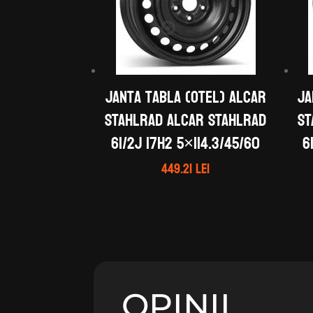
Janta tabla (otel) ALCAR
Ja
STAHLRAD ALCAR STAHLRAD
ST
61/2J 17H2 5×114.3/45/60
6
449.21
lei
OPINII