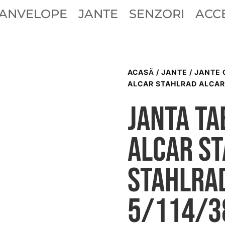
ANVELOPE
JANTE
SENZORI
ACCE
ACASĂ
/
JANTE
/
JANTE 
ALCAR STAHLRAD ALCAR 
Janta ta
ALCAR S
STAHLRA
5/114/3