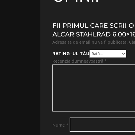
FII PRIMUL CARE SCRII 
ALCAR STAHLRAD 6.00×16 
Adresa ta de email nu va fi publicată.
Câ
RATING-UL TĂU
Recenzia dumneavoastră
*
Nume
*