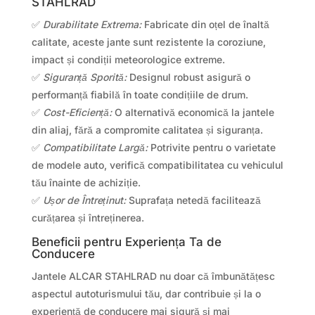
STAHLRAD
✅
Durabilitate Extrema:
Fabricate din oțel de înaltă
calitate, aceste jante sunt rezistente la coroziune,
impact și condiții meteorologice extreme.
✅
Siguranță Sporită:
Designul robust asigură o
performanță fiabilă în toate condițiile de drum.
✅
Cost-Eficiență:
O alternativă economică la jantele
din aliaj, fără a compromite calitatea și siguranța.
✅
Compatibilitate Largă:
Potrivite pentru o varietate
de modele auto, verifică compatibilitatea cu vehiculul
tău înainte de achiziție.
✅
Ușor de Întreținut:
Suprafața netedă facilitează
curățarea și întreținerea.
Beneficii pentru Experiența Ta de
Conducere
Jantele ALCAR STAHLRAD nu doar că îmbunătățesc
aspectul autoturismului tău, dar contribuie și la o
experiență de conducere mai sigură și mai