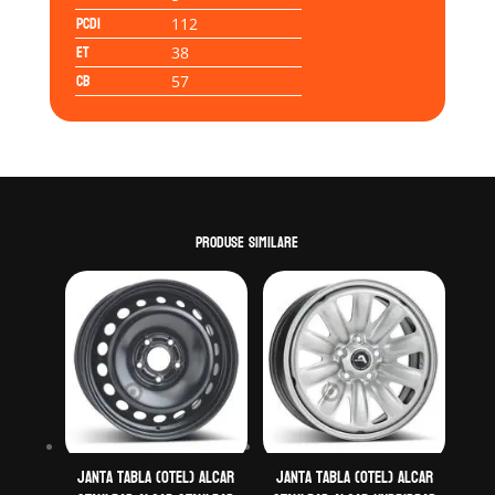
PCD1
112
ET
38
CB
57
Produse similare
Janta tabla (otel) ALCAR
Janta tabla (otel) ALCAR