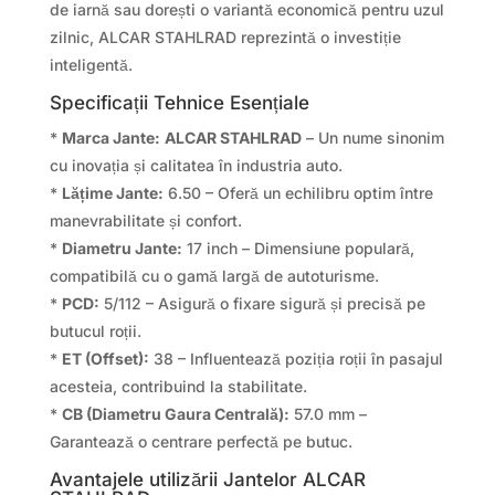
de iarnă sau dorești o variantă economică pentru uzul
zilnic, ALCAR STAHLRAD reprezintă o investiție
inteligentă.
Specificații Tehnice Esențiale
*
Marca Jante:
ALCAR STAHLRAD
– Un nume sinonim
cu inovația și calitatea în industria auto.
*
Lățime Jante:
6.50 – Oferă un echilibru optim între
manevrabilitate și confort.
*
Diametru Jante:
17 inch – Dimensiune populară,
compatibilă cu o gamă largă de autoturisme.
*
PCD:
5/112 – Asigură o fixare sigură și precisă pe
butucul roții.
*
ET (Offset):
38 – Influentează poziția roții în pasajul
acesteia, contribuind la stabilitate.
*
CB (Diametru Gaura Centrală):
57.0 mm –
Garantează o centrare perfectă pe butuc.
Avantajele utilizării Jantelor ALCAR