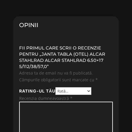
OPINII
FII PRIMUL CARE SCRII O RECENZIE
PENTRU „JANTA TABLA (OTEL) ALCAR
STAHLRAD ALCAR STAHLRAD 6.50×17
5/112/38/57,0”
Adresa ta de email nu va fi publicată.
Câmpurile obligatorii sunt marcate cu
*
RATING-UL TĂU
Recenzia dumneavoastră
*