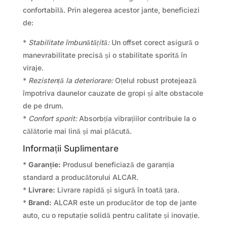
confortabilă. Prin alegerea acestor jante, beneficiezi
de:
*
Stabilitate îmbunătățită:
Un offset corect asigură o
manevrabilitate precisă și o stabilitate sporită în
viraje.
*
Rezistență la deteriorare:
Oțelul robust protejează
împotriva daunelor cauzate de gropi și alte obstacole
de pe drum.
*
Confort sporit:
Absorbția vibrațiilor contribuie la o
călătorie mai lină și mai plăcută.
Informații Suplimentare
*
Garanție:
Produsul beneficiază de garanția
standard a producătorului ALCAR.
*
Livrare:
Livrare rapidă și sigură în toată țara.
*
Brand:
ALCAR este un producător de top de jante
auto, cu o reputație solidă pentru calitate și inovație.