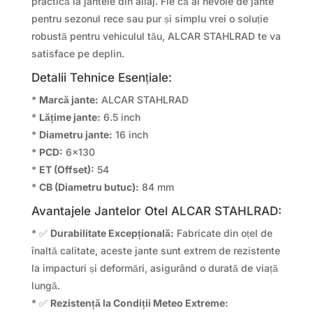
practică la jantele din aliaj. Fie că ai nevoie de jante
pentru sezonul rece sau pur și simplu vrei o soluție
robustă pentru vehiculul tău, ALCAR STAHLRAD te va
satisface pe deplin.
Detalii Tehnice Esențiale:
*
Marcă jante:
ALCAR STAHLRAD
*
Lățime jante:
6.5 inch
*
Diametru jante:
16 inch
*
PCD:
6×130
*
ET (Offset):
54
*
CB (Diametru butuc):
84 mm
Avantajele Jantelor Otel ALCAR STAHLRAD:
* ✅
Durabilitate Excepțională:
Fabricate din oțel de
înaltă calitate, aceste jante sunt extrem de rezistente
la impacturi și deformări, asigurând o durată de viață
lungă.
* ✅
Rezistență la Condiții Meteo Extreme: