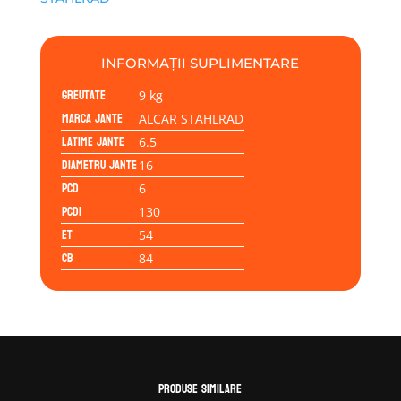
ALCAR
STAHLRAD
6.5x16
INFORMAȚII SUPLIMENTARE
6x130/54/84
Greutate
9 kg
Marca jante
ALCAR STAHLRAD
Latime jante
6.5
Diametru jante
16
PCD
6
PCD1
130
ET
54
CB
84
Produse similare