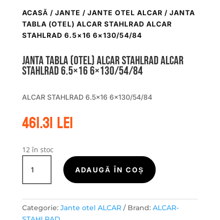
ACASĂ
/
JANTE
/
JANTE OTEL ALCAR
/ JANTA
TABLA (OTEL) ALCAR STAHLRAD ALCAR
STAHLRAD 6.5×16 6×130/54/84
Janta tabla (otel) ALCAR STAHLRAD ALCAR
STAHLRAD 6.5×16 6×130/54/84
ALCAR STAHLRAD 6.5×16 6×130/54/84
461.31
lei
12 în stoc
Cantitate
Janta
ADAUGĂ ÎN COȘ
tabla
(otel)
ALCAR
Categorie:
Jante otel ALCAR
Brand:
ALCAR-
STAHLRAD
STAHLRAD