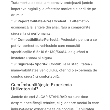
Tratamentul special anticoroziv protejează jantele
împotriva ruginii și a efectelor nocive ale sării de pe
drumuri.
* ✅
Raport Calitate-Preț Excelent:
O alternativă
economică la jantele din aliaj, fără a compromite
siguranța și performanța.
* ✅
Compatibilitate Perfectă:
Proiectate pentru a se
potrivi perfect cu vehiculele care necesită
specificațiile 6.5×16 6×130/54/84, asigurând o
instalare ușoară și sigură.
* ✅
Siguranță Sporită:
Contribuie la stabilitatea și
manevrabilitatea vehiculului, oferind o experiență de
condus sigură și confortabilă.
Cum Îmbunătățește Experiența
Utilizatorului?
Jantele de oțel ALCAR STAHLRAD nu sunt doar
despre specificații tehnice, ci și despre modul în care
îmbunătățesc experiența ta de condus. Fiabilitatea