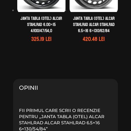
Janta tabla (otel) ALCAR
Janta tabla (otel) ALCAR
STAHLRAD 6.00×15
STAHLRAD ALCAR STAHLRAD
4/100/47/54,0
6.5×16 6×130/62/84
325.19
lei
420.48
lei
OPINII
FII PRIMUL CARE SCRII O RECENZIE
PENTRU „JANTA TABLA (OTEL) ALCAR
STAHLRAD ALCAR STAHLRAD 6.5×16
6×130/54/84”