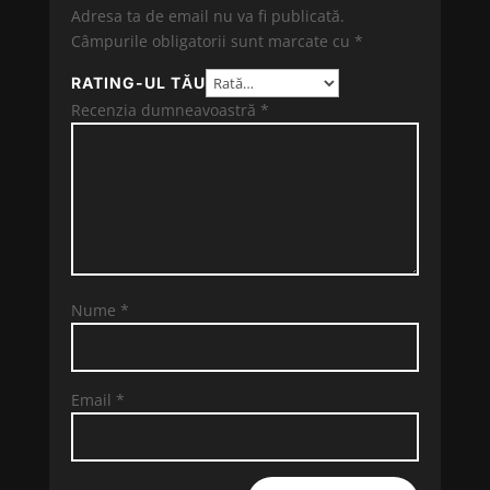
Adresa ta de email nu va fi publicată.
Câmpurile obligatorii sunt marcate cu
*
RATING-UL TĂU
Recenzia dumneavoastră
*
Nume
*
Email
*