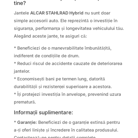
tine?
Jantele
ALCAR STAHLRAD Hybrid
nu sunt doar
simple accesorii auto. Ele reprezintă o investiție în
siguranța, performanța și longevitatea vehiculului tău.
Alegând aceste jante, te asiguri că:
* Beneficiezi de o manevrabilitate îmbunătățită,
indiferent de condițiile de drum.
* Reduci riscul de accidente cauzate de deteriorarea
jantelor.
* Economisești bani pe termen lung, datorită
durabilității și rezistenței superioare a acestora.
* Îți protejezi investiția în anvelope, prevenind uzura
prematură.
Informații suplimentare:
*
Garanție:
Beneficiezi de o garanție extinsă pentru
a-ți oferi liniște și încredere în calitatea produsului.
Contactează-ne pentru detalii complete.