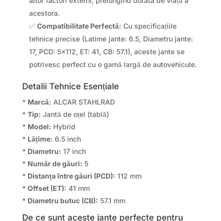
altor factori externi, prelungind durata de viață a
acestora.
✅
Compatibilitate Perfectă:
Cu specificațiile
tehnice precise (Latime jante: 6.5, Diametru jante:
17, PCD: 5×112, ET: 41, CB: 57.1), aceste jante se
potrivesc perfect cu o gamă largă de autovehicule.
Detalii Tehnice Esențiale
*
Marcă:
ALCAR STAHLRAD
*
Tip:
Jantă de oțel (tablă)
*
Model:
Hybrid
*
Lățime:
6.5 inch
*
Diametru:
17 inch
*
Număr de găuri:
5
*
Distanța între găuri (PCD):
112 mm
*
Offset (ET):
41 mm
*
Diametru butuc (CB):
57.1 mm
De ce sunt aceste jante perfecte pentru