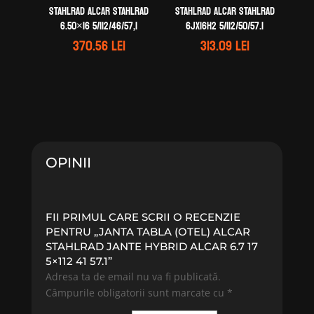
STAHLRAD ALCAR STAHLRAD
STAHLRAD ALCAR STAHLRAD
6.50×16 5/112/46/57,1
6Jx16H2 5/112/50/57.1
370.56
lei
313.09
lei
OPINII
FII PRIMUL CARE SCRII O RECENZIE
PENTRU „JANTA TABLA (OTEL) ALCAR
STAHLRAD JANTE HYBRID ALCAR 6.7 17
5×112 41 57.1”
Adresa ta de email nu va fi publicată.
Câmpurile obligatorii sunt marcate cu
*