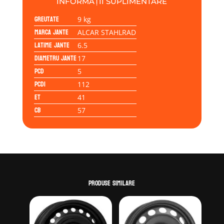
INFORMAȚII SUPLIMENTARE
6.7
Greutate
17
9 kg
5x112
Marca jante
ALCAR STAHLRAD
41
Latime jante
6.5
57.1
Diametru jante
17
PCD
5
PCD1
112
ET
41
CB
57
Produse similare