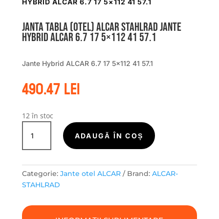
HYBRID ALCAR 6.7 17 5×112 41 57.1
Janta tabla (otel) ALCAR STAHLRAD Jante
Hybrid ALCAR 6.7 17 5×112 41 57.1
Jante Hybrid ALCAR 6.7 17 5×112 41 57.1
490.47
lei
12 în stoc
Cantitate
Janta
ADAUGĂ ÎN COȘ
tabla
(otel)
ALCAR
Categorie:
Jante otel ALCAR
Brand:
ALCAR-
STAHLRAD
STAHLRAD
Jante
Hybrid
ALCAR