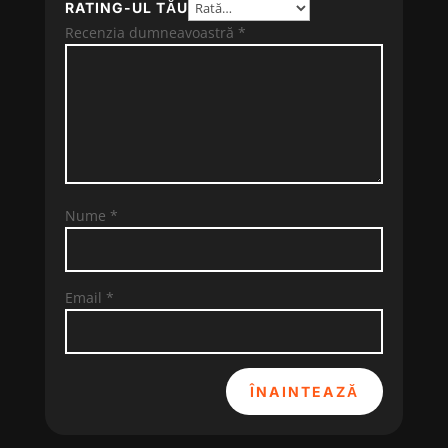
RATING-UL TĂU
Recenzia dumneavoastră
*
Nume
*
Email
*
ÎNAINTEAZĂ