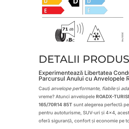
DETALII PRODU
Experimentează Libertatea Condu
Parcursul Anului cu Anvelopele
Cauți
anvelope performante
,
fiabile
și
ada
vreme? Atunci anvelopele
ROADX-TURIS
165/70R14 85T
sunt alegerea perfectă pen
pentru autoturisme, SUV-uri și 4×4, acest
oferă siguranță, confort și economie pe to