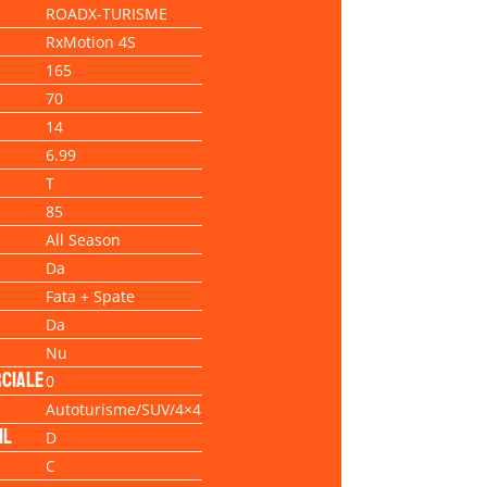
ROADX-TURISME
RxMotion 4S
165
70
14
6.99
T
85
All Season
Da
Fata + Spate
Da
Nu
ciale
0
Autoturisme/SUV/4×4
il
D
C