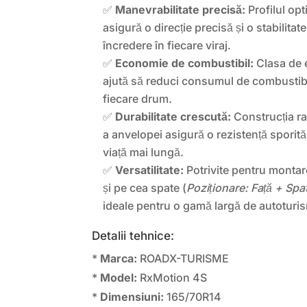
✅
Manevrabilitate precisă:
Profilul opt
asigură o direcție precisă și o stabilitat
încredere în fiecare viraj.
✅
Economie de combustibil:
Clasa de e
ajută să reduci consumul de combustibi
fiecare drum.
✅
Durabilitate crescută:
Construcția ra
a anvelopei asigură o rezistență sporită
viață mai lungă.
✅
Versatilitate:
Potrivite pentru montare
și pe cea spate (
Poziționare: Față + Spa
ideale pentru o gamă largă de autoturi
Detalii tehnice:
*
Marca:
ROADX-TURISME
*
Model:
RxMotion 4S
*
Dimensiuni:
165/70R14