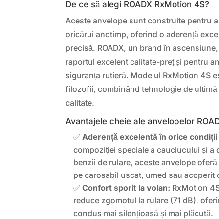
De ce să alegi ROADX RxMotion 4S?
Aceste anvelope sunt construite pentru a 
oricărui anotimp, oferind o aderență excel
precisă. ROADX, un brand în ascensiune,
raportul excelent calitate-preț și pentru 
siguranța rutieră. Modelul RxMotion 4S e
filozofii, combinând tehnologie de ultimă 
calitate.
Avantajele cheie ale anvelopelor ROA
✅
Aderență excelentă în orice condiți
compoziției speciale a cauciucului și a 
benzii de rulare, aceste anvelope ofer
pe carosabil uscat, umed sau acoperit
✅
Confort sporit la volan:
RxMotion 4S 
reduce zgomotul la rulare (71 dB), ofer
condus mai silențioasă și mai plăcută.