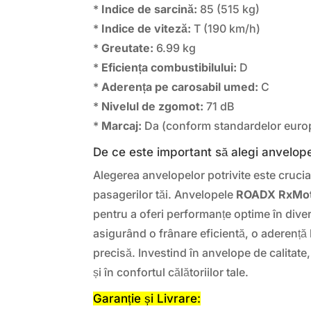
*
Indice de sarcină:
85 (515 kg)
*
Indice de viteză:
T (190 km/h)
*
Greutate:
6.99 kg
*
Eficiența combustibilului:
D
*
Aderența pe carosabil umed:
C
*
Nivelul de zgomot:
71 dB
*
Marcaj:
Da (conform standardelor euro
De ce este important să alegi anvelope
Alegerea anvelopelor potrivite este crucial
pasagerilor tăi. Anvelopele
ROADX RxMot
pentru a oferi performanțe optime în dive
asigurând o frânare eficientă, o aderență
precisă. Investind în anvelope de calitate,
și în confortul călătoriilor tale.
Garanție și Livrare: