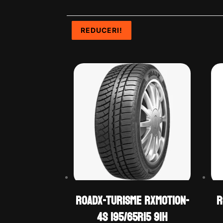
REDUCERI!
REDUCERI!
REDUCERI!
REDUCERI!
ROADX-TURISME RXMOTION-
R
4S 195/65R15 91H