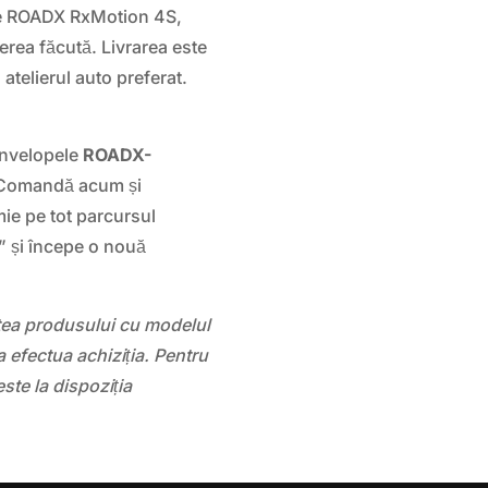
le ROADX RxMotion 4S,
gerea făcută. Livrarea este
 atelierul auto preferat.
nvelopele
ROADX-
 Comandă acum și
ie pe tot parcursul
” și începe o nouă
atea produsului cu modelul
 efectua achiziția. Pentru
este la dispoziția