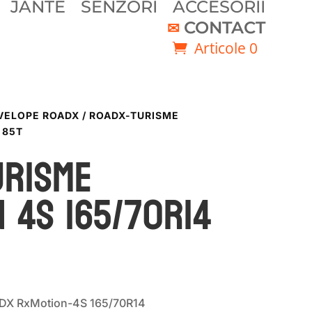
JANTE
SENZORI
ACCESORII
CONTACT
Articole 0
VELOPE ROADX
/ ROADX-TURISME
 85T
URISME
 4S 165/70R14
ADX RxMotion-4S 165/70R14