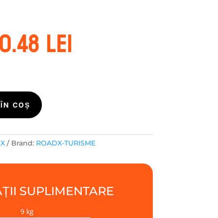
rețul
Prețul
80.48
lei
ițial
curent
este:
ost:
180.48 lei.
1.94 lei.
ÎN COȘ
DX
Brand:
ROADX-TURISME
ȚII SUPLIMENTARE
9 kg