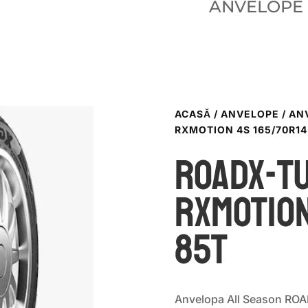
ANVELOPE
ACASĂ
/
ANVELOPE
/
AN
RXMOTION 4S 165/70R14
ROADX-T
RXMOTION
85T
Anvelopa All Season RO