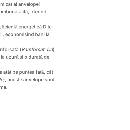
imizat al anvelopei
e îmbunătățită, oferind
ficiență energetică D te
l, economisind bani la
nforsată (
Ramforsat: Da
)
 la uzură și o durată de
 atât pe puntea față, cât
te
), aceste anvelope sunt
sme.