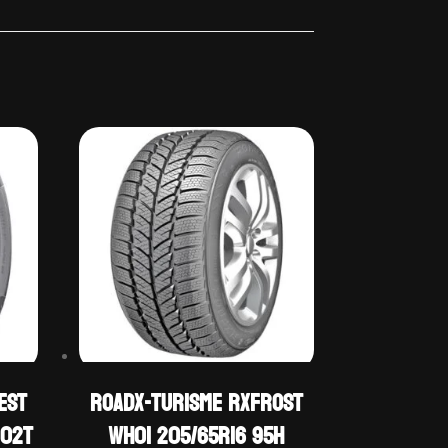
EST
ROADX-TURISME RXFROST
102T
WH01 205/65R16 95H