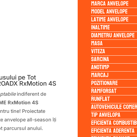
Marca anvelope
Model anvelope
Latime anvelope
Inaltime
Diametru anvelope
Masa
Viteza
Sarcina
S
Anotimp
Marcaj
sului pe Tot
Pozitionare
 ROADX RxMotion 4S
Ramforsat
ptabile
indiferent de
Runflat
ME RxMotion 4S
Autovehicule comer
tru tine! Proiectate
Tip anvelopa
e anvelope all-season îți
Eficienta Combustib
t parcursul anului.
Eficienta Aderenta