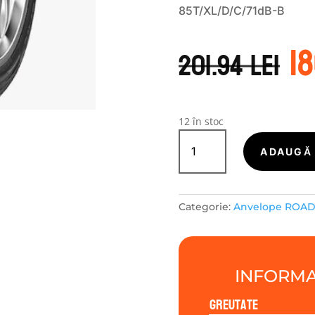
85T/XL/D/C/71dB-B
P
1
in
201.94
lei
a
f
20
12 în stoc
Cantitate
ROADX-
ADAUGĂ 
TURISME
RXMOTION
4S
Categorie:
Anvelope ROA
165/70R14
85T
INFORMA
Greutate