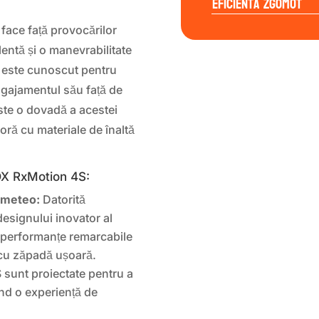
Eficienta Zgomot
face față provocărilor
entă și o manevrabilitate
 este cunoscut pentru
angajamentul său față de
ste o dovadă a acestei
oră cu materiale de înaltă
DX RxMotion 4S:
i meteo:
Datorită
designului inovator al
ă performanțe remarcabile
 cu zăpadă ușoară.
sunt proiectate pentru a
ind o experiență de