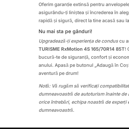
Oferim garanție extinsă pentru anvelope
asigurându-ți liniștea și încrederea în ale
rapidă și sigură, direct la tine acasă sau la
Nu mai sta pe gânduri!
Upgradează-ți experiența de condus
cu a
TURISME RxMotion 4S 165/70R14 85T
!
bucură-te de siguranță, confort și econom
anului. Apasă pe butonul „Adaugă în Coș
aventură pe drum!
Notă: Vă rugăm să verificați compatibilit
dumneavoastră de autoturism înainte de a
orice întrebări, echipa noastră de experți 
dumneavoastră.