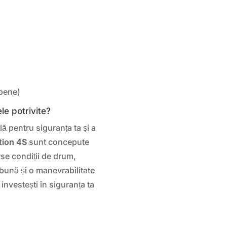
pene)
le potrivite?
ă pentru siguranța ta și a
ion 4S
sunt concepute
rse condiții de drum,
 bună și o manevrabilitate
 investești în siguranța ta