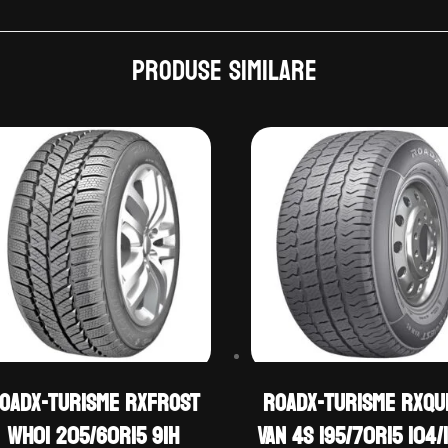
Produse similare
OADX-TURISME RXFROST
ROADX-TURISME RXQU
WH01 205/60R15 91H
VAN 4S 195/70R15 104/