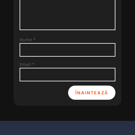
Nume
*
Email
*
ÎNAINTEAZĂ