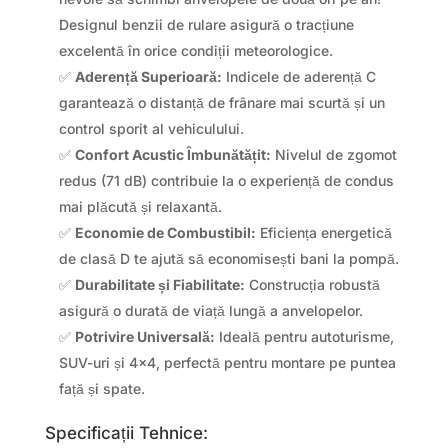
Designul benzii de rulare asigură o tracțiune
excelentă în orice condiții meteorologice.
✅
Aderență Superioară:
Indicele de aderență C
garantează o distanță de frânare mai scurtă și un
control sporit al vehiculului.
✅
Confort Acustic Îmbunătățit:
Nivelul de zgomot
redus (71 dB) contribuie la o experiență de condus
mai plăcută și relaxantă.
✅
Economie de Combustibil:
Eficiența energetică
de clasă D te ajută să economisești bani la pompă.
✅
Durabilitate și Fiabilitate:
Construcția robustă
asigură o durată de viață lungă a anvelopelor.
✅
Potrivire Universală:
Ideală pentru autoturisme,
SUV-uri și 4×4, perfectă pentru montare pe puntea
față și spate.
Specificații Tehnice: