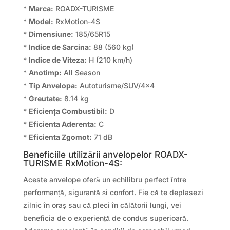
*
Marca:
ROADX-TURISME
*
Model:
RxMotion-4S
*
Dimensiune:
185/65R15
*
Indice de Sarcina:
88 (560 kg)
*
Indice de Viteza:
H (210 km/h)
*
Anotimp:
All Season
*
Tip Anvelopa:
Autoturisme/SUV/4×4
*
Greutate:
8.14 kg
*
Eficiența Combustibil:
D
*
Eficienta Aderenta:
C
*
Eficienta Zgomot:
71 dB
Beneficiile utilizării anvelopelor ROADX-
TURISME RxMotion-4S:
Aceste anvelope oferă un echilibru perfect între
performanță, siguranță și confort. Fie că te deplasezi
zilnic în oraș sau că pleci în călătorii lungi, vei
beneficia de o experiență de condus superioară.