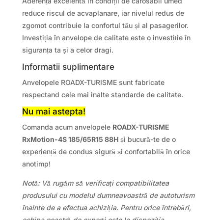
Aderența excelentă în condiții de carosabil umed
reduce riscul de acvaplanare, iar nivelul redus de
zgomot contribuie la confortul tău și al pasagerilor.
Investiția în anvelope de calitate este o investiție în
siguranța ta și a celor dragi.
Informatii suplimentare
Anvelopele ROADX-TURISME sunt fabricate
respectand cele mai inalte standarde de calitate.
Nu mai astepta!
Comanda acum anvelopele
ROADX-TURISME
RxMotion-4S 185/65R15 88H
și bucură-te de o
experiență de condus sigură și confortabilă în orice
anotimp!
Notă: Vă rugăm să verificați compatibilitatea
produsului cu modelul dumneavoastră de autoturism
înainte de a efectua achiziția. Pentru orice întrebări,
echipa noastră de experți este la dispoziția