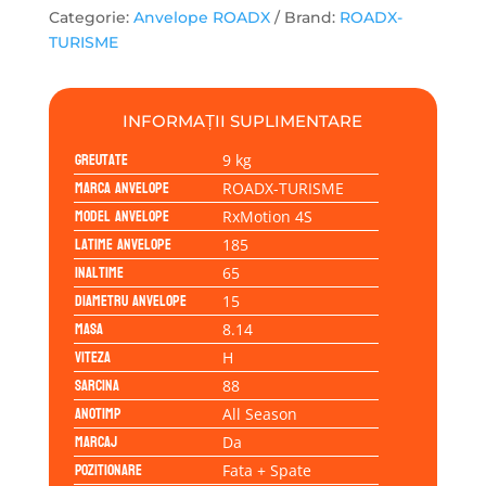
Categorie:
Anvelope ROADX
Brand:
ROADX-
TURISME
INFORMAȚII SUPLIMENTARE
Greutate
9 kg
Marca anvelope
ROADX-TURISME
Model anvelope
RxMotion 4S
Latime anvelope
185
Inaltime
65
Diametru anvelope
15
Masa
8.14
Viteza
H
Sarcina
88
Anotimp
All Season
Marcaj
Da
Pozitionare
Fata + Spate