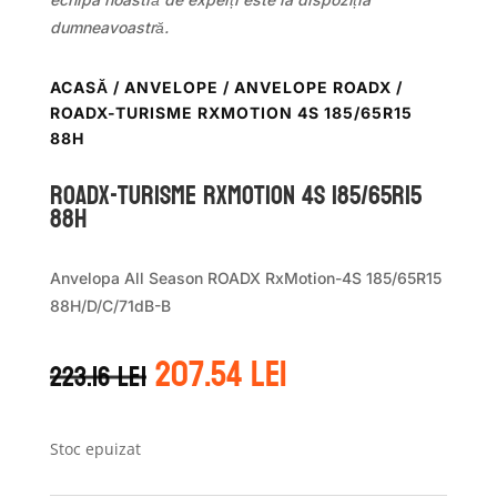
dumneavoastră.
ACASĂ
/
ANVELOPE
/
ANVELOPE ROADX
/
ROADX-TURISME RXMOTION 4S 185/65R15
88H
ROADX-TURISME RXMOTION 4S 185/65R15
88H
Anvelopa All Season ROADX RxMotion-4S 185/65R15
88H/D/C/71dB-B
Prețul
Prețul
207.54
lei
223.16
lei
inițial
curent
a
este:
fost:
207.54 lei.
223.16 lei.
Stoc epuizat