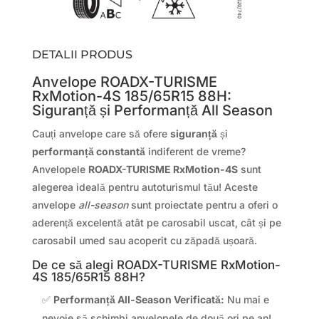
DETALII PRODUS
Anvelope ROADX-TURISME
RxMotion-4S 185/65R15 88H:
Siguranță și Performanță All Season
Cauți anvelope care să ofere
siguranță
și
performanță constantă
indiferent de vreme?
Anvelopele
ROADX-TURISME RxMotion-4S
sunt
alegerea ideală pentru autoturismul tău! Aceste
anvelope
all-season
sunt proiectate pentru a oferi o
aderență excelentă atât pe carosabil uscat, cât și pe
carosabil umed sau acoperit cu zăpadă ușoară.
De ce să alegi ROADX-TURISME RxMotion-
4S 185/65R15 88H?
✅
Performanță All-Season Verificată:
Nu mai e
nevoie să schimbi anvelopele de două ori pe an!