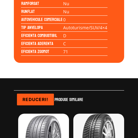
Ramforsat
Nu
Runflat
Nu
Autovehicule comerciale
0
Tip anvelopa
Autoturisme/SUV/4×4
Eficienta Combustibil
D
Eficienta Aderenta
C
Eficienta Zgomot
71
Produse similare
REDUCERI!
REDUCERI!
REDUCERI!