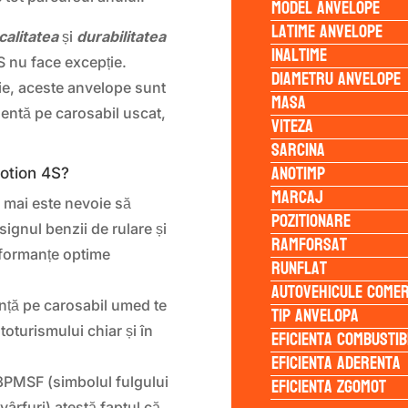
Model anvelope
Latime anvelope
calitatea
și
durabilitatea
Inaltime
S nu face excepție.
Diametru anvelope
ie, aceste anvelope sunt
Masa
entă pe carosabil uscat,
Viteza
Sarcina
Anotimp
otion 4S?
Marcaj
mai este nevoie să
Pozitionare
ignul benzii de rulare și
Ramforsat
rformanțe optime
Runflat
Autovehicule comer
nță pe carosabil umed te
Tip anvelopa
toturismului chiar și în
Eficienta Combustib
Eficienta Aderenta
Eficienta Zgomot
3PMSF (simbolul fulgului
vârfuri) atestă faptul că