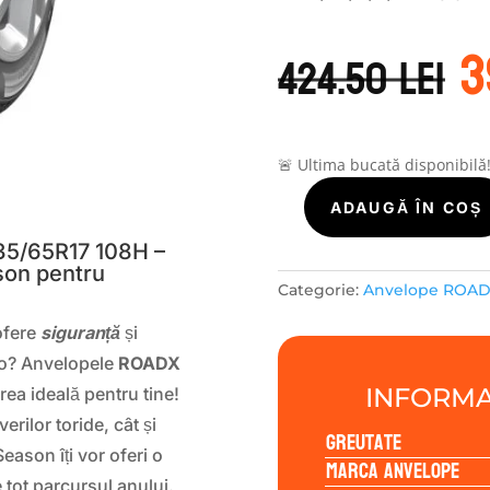
P
3
i
424.50
lei
a
f
4
🚨 Ultima bucată disponibilă
S
Cantitate
ADAUGĂ ÎN COȘ
ROADX-
35/65R17 108H –
TURISME
son pentru
RXMOTION
Categorie:
Anvelope ROA
4S
 ofere
siguranță
și
235/65R17
108H
teo? Anvelopele
ROADX
INFORMA
ea ideală pentru tine!
erilor toride, cât și
Greutate
eason îți vor oferi o
Marca anvelope
 tot parcursul anului.