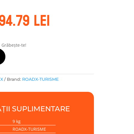
rețul
Prețul
94.79
lei
nițial
curent
este:
ost:
394.79 lei.
24.50 lei.
! Grăbește-te!
DX
Brand:
ROADX-TURISME
ȚII SUPLIMENTARE
9 kg
ROADX-TURISME