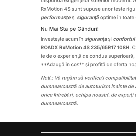
răspundă exigențelor șoferilor moderni.
RxMotion 4S sunt supuse unor teste rigu
performanțe
și
siguranță
optime în toate c
Nu Mai Sta pe Gânduri!
Investește acum în
siguranța
și
confortul
ROADX RxMotion 4S 235/65R17 108H
. 
te de o experiență de condus superioară, 
**Adaugă în coș** și profită de oferta no
Notă: Vă rugăm să verificați compatibilit
dumneavoastră de autoturism înainte de a
orice întrebări, echipa noastră de experți 
dumneavoastră.