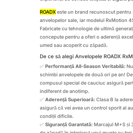
ROADX
este un brand recunoscut pentru
anvelopelor sale, iar modelul RxMotion 4
Fabricate cu tehnologie de ultimă generaț
concepute pentru a oferi o aderență excel
umed sau acoperit cu zăpadă.
De ce să alegi Anvelopele ROADX RxM
✅
Performanță All-Season Veritabilă:
Nu 
schimbi anvelopele de două ori pe an! Des
compusul special de cauciuc asigură pe
indiferent de anotimp.
✅
Aderență Superioară:
Clasa B la adere
asigură că vei avea un control sporit al au
condiții dificile.
✅
Siguranță Garantată:
Marcajul M+S și 
de zăpadă în interiorul unui munte cu trei 