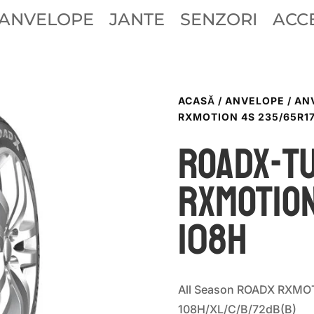
ANVELOPE
JANTE
SENZORI
ACCE
ACASĂ
/
ANVELOPE
/
AN
RXMOTION 4S 235/65R17
ROADX-T
RXMOTION
108H
All Season ROADX RXMO
108H/XL/C/B/72dB(B)