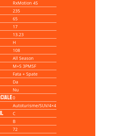
RxMotion 4S
235
65
17
13.23
H
108
All Season
M+S 3PMSF
Fata + Spate
Da
Nu
ciale
0
Autoturisme/SUV/4×4
il
C
B
72