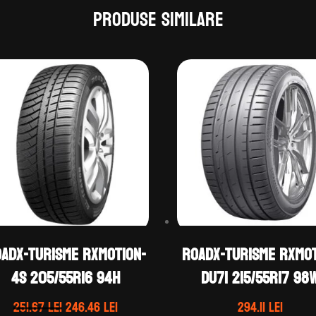
Produse similare
ADX-TURISME RXMOTION-
ROADX-TURISME RXMO
4S 205/55R16 94H
DU71 215/55R17 98
Prețul
Prețul
251.67
lei
246.46
lei
294.11
lei