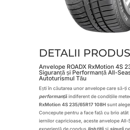
DETALII PRODU
Anvelope ROADX RxMotion 4S 2
Siguranță și Performanță All-Sea
Autoturismul Tău
Ești în căutarea unor anvelope care să-ți
performanță
indiferent de condițiile me
RxMotion 4S 235/65R17 108H
sunt aleger
Concepute pentru a face față cu brio atât v
iernilor capricioase, aceste anvelope All-S
experiență de condus
liniștită
și
sigură
pe