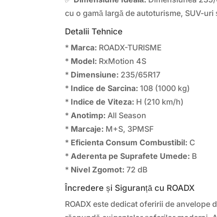
cu o gamă largă de autoturisme, SUV-uri 
Detalii Tehnice
*
Marca:
ROADX-TURISME
*
Model:
RxMotion 4S
*
Dimensiune:
235/65R17
*
Indice de Sarcina:
108 (1000 kg)
*
Indice de Viteza:
H (210 km/h)
*
Anotimp:
All Season
*
Marcaje:
M+S, 3PMSF
*
Eficienta Consum Combustibil:
C
*
Aderenta pe Suprafete Umede:
B
*
Nivel Zgomot:
72 dB
Încredere și Siguranță cu ROADX
ROADX este dedicat oferirii de anvelope d