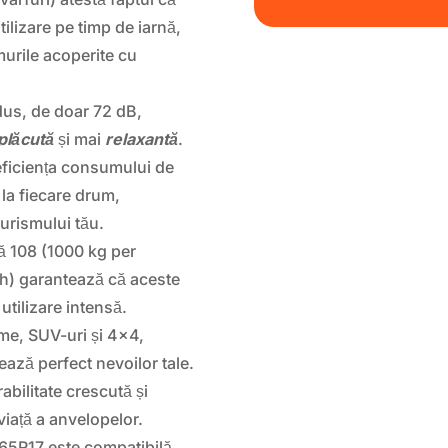
lizare pe timp de iarnă,
urile acoperite cu
us, de doar 72 dB,
plăcută
și mai
relaxantă
.
eficiența consumului de
 la fiecare drum,
urismului tău.
ă 108 (1000 kg per
/h) garantează că aceste
 utilizare intensă.
sme, SUV-uri și 4×4,
ză perfect nevoilor tale.
abilitate crescută și
viață a anvelopelor.
5R17 este compatibilă