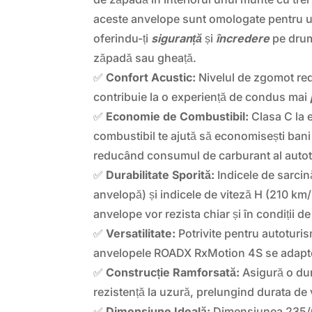
aceste anvelope sunt omologate pentru uti
oferindu-ți
siguranță
și
încredere
pe drum
zăpadă sau gheață.
✅
Confort Acustic:
Nivelul de zgomot red
contribuie la o experiență de condus mai
✅
Economie de Combustibil:
Clasa C la 
combustibil te ajută să economisești bani
reducând consumul de carburant al autot
✅
Durabilitate Sporită:
Indicele de sarcin
anvelopă) și indicele de viteză H (210 km
anvelope vor rezista chiar și în condiții de
✅
Versatilitate:
Potrivite pentru autoturi
anvelopele ROADX RxMotion 4S se adaptea
✅
Construcție Ramforsată:
Asigură o dur
rezistență la uzură, prelungind durata de 
✅
Dimensiune Ideală:
Dimensiunea 235/6