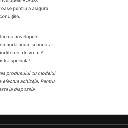
 Anvelopele ROADX
roase pentru a asigura
ondițiile.
tău cu anvelopele
Comandă acum și bucură-
indiferent de vreme!
astră specială!
atea produsului cu modelul
 efectua achiziția. Pentru
este la dispoziția