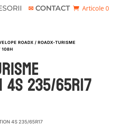
SORII
CONTACT
Articole 0
VELOPE ROADX
/ ROADX-TURISME
 108H
URISME
 4S 235/65R17
TION 4S 235/65R17