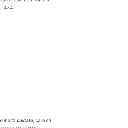
și 4×4.
e înaltă
calitate
, care să