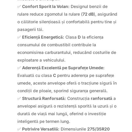
✅
Confort Sporit la Volan:
Designul benzii de
rulare reduce zgomotul la rulare (
72 dB
), asigurând
o călătorie silențioasă și confortabilă pentru tine și
pasagerii tăi.
✅
Eficiență Energetică:
Clasa
D
la eficiența
consumului de combustibil contribuie la
economisirea carburantului, reducând costurile de
exploatare a vehiculului.
✅
Aderență Excelentă pe Suprafețe Umede:
Evaluată cu clasa
C
pentru aderența pe suprafețe
umede, aceste anvelope oferă o tracțiune sigură în
condiții de ploaie, sporind siguranța generală.
✅
Structură Ranforsată:
Construcția
ranforsată
a
anvelopei asigură o rezistență sporită la uzură și o
durată de viață mai lungă, oferind o investiție
inteligentă pe termen lung.
✅
Potrivire Versatilă:
Dimensiunile
275/35R20