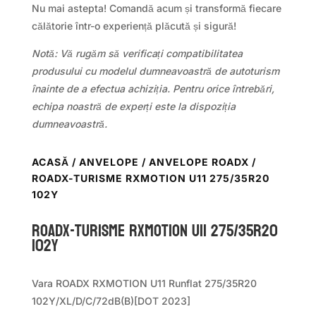
Nu mai astepta! Comandă acum și transformă fiecare
călătorie într-o experiență plăcută și sigură!
Notă: Vă rugăm să verificați compatibilitatea
produsului cu modelul dumneavoastră de autoturism
înainte de a efectua achiziția. Pentru orice întrebări,
echipa noastră de experți este la dispoziția
dumneavoastră.
ACASĂ
/
ANVELOPE
/
ANVELOPE ROADX
/
ROADX-TURISME RXMOTION U11 275/35R20
102Y
ROADX-TURISME RXMOTION U11 275/35R20
102Y
Vara ROADX RXMOTION U11 Runflat 275/35R20
102Y/XL/D/C/72dB(B)[DOT 2023]