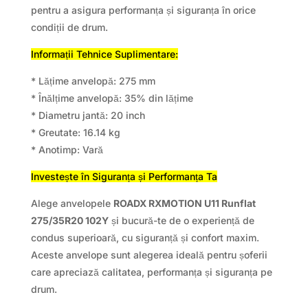
pentru a asigura performanța și siguranța în orice
condiții de drum.
Informații Tehnice Suplimentare:
* Lățime anvelopă: 275 mm
* Înălțime anvelopă: 35% din lățime
* Diametru jantă: 20 inch
* Greutate: 16.14 kg
* Anotimp: Vară
Investește în Siguranța și Performanța Ta
Alege anvelopele
ROADX RXMOTION U11 Runflat
275/35R20 102Y
și bucură-te de o experiență de
condus superioară, cu siguranță și confort maxim.
Aceste anvelope sunt alegerea ideală pentru șoferii
care apreciază calitatea, performanța și siguranța pe
drum.