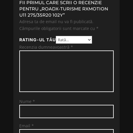
FII PRIMUL CARE SCRII O RECENZIE
PENTRU „ROADX-TURISME RXMOTION
U11 275/35R20 102Y”
Adresa ta de email nu va fi publicată.
Câmpurile obligatorii sunt marcate cu
*
RATING-UL TĂU
Recenzia dumneavoastră
*
Nume
*
Email
*