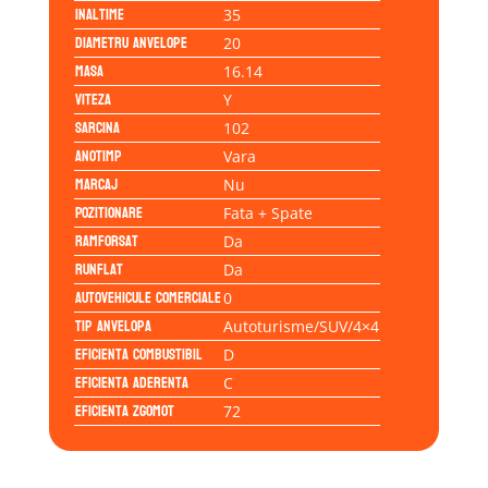
Inaltime
35
Diametru anvelope
20
Masa
16.14
Viteza
Y
Sarcina
102
Anotimp
Vara
Marcaj
Nu
Pozitionare
Fata + Spate
Ramforsat
Da
Runflat
Da
Autovehicule comerciale
0
Tip anvelopa
Autoturisme/SUV/4×4
Eficienta Combustibil
D
Eficienta Aderenta
C
Eficienta Zgomot
72