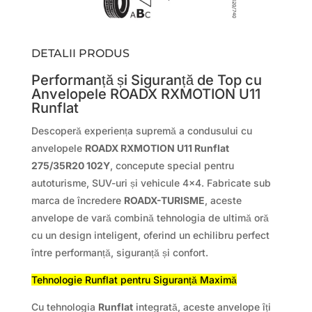
DETALII PRODUS
Performanță și Siguranță de Top cu
Anvelopele ROADX RXMOTION U11
Runflat
Descoperă experiența supremă a condusului cu
anvelopele
ROADX RXMOTION U11 Runflat
275/35R20 102Y
, concepute special pentru
autoturisme, SUV-uri și vehicule 4×4. Fabricate sub
marca de încredere
ROADX-TURISME
, aceste
anvelope de vară combină tehnologia de ultimă oră
cu un design inteligent, oferind un echilibru perfect
între performanță, siguranță și confort.
Tehnologie Runflat pentru Siguranță Maximă
Cu tehnologia
Runflat
integrată, aceste anvelope îți