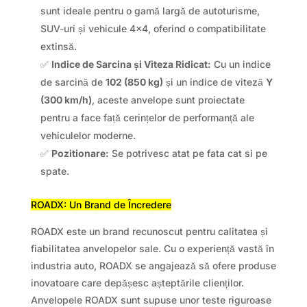
sunt ideale pentru o gamă largă de autoturisme,
SUV-uri și vehicule 4×4, oferind o compatibilitate
extinsă.
✅
Indice de Sarcina și Viteza Ridicat:
Cu un indice
de sarcină de
102 (850 kg)
și un indice de viteză
Y
(300 km/h)
, aceste anvelope sunt proiectate
pentru a face față cerințelor de performanță ale
vehiculelor moderne.
✅
Pozitionare:
Se potrivesc atat pe fata cat si pe
spate.
ROADX: Un Brand de Încredere
ROADX este un brand recunoscut pentru calitatea și
fiabilitatea anvelopelor sale. Cu o experiență vastă în
industria auto, ROADX se angajează să ofere produse
inovatoare care depășesc așteptările clienților.
Anvelopele ROADX sunt supuse unor teste riguroase