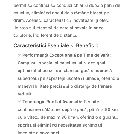
permit să continui să conduci chiar și după o pană de
cauciuc, eliminând riscul de a rămâne blocat pe
drum. Această caracteristică inovatoare îți oferă
liniștea sufletească de care ai nevoie în orice
călătorie, indiferent de distanță.
Caracteristici Esențiale și Beneficii:
✅
Performanță Excepțională pe Timp de Vară:
Compusul special al cauciucului și designul
optimizat al benzii de rulare asigură o aderență
superioară pe suprafețe uscate și umede, oferind o
manevrabilitate precisă și o distanță de frânare
redusă.
✅
Tehnologie Runflat Avansată:
Permite
continuarea călătoriei după o pană, până la 80 km
cu o viteză de maxim 80 km/h, oferind o siguranță
sporită și eliminând necesitatea schimbării
imediate a anvelopei.