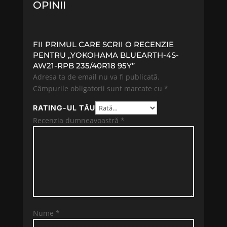
OPINII
FII PRIMUL CARE SCRII O RECENZIE
PENTRU „YOKOHAMA BLUEARTH-4S-
AW21-RPB 235/40R18 95Y”
Adresa ta de email nu va fi publicată.
Câmpurile obligatorii sunt marcate cu
*
RATING-UL TĂU
Recenzia dumneavoastră
*
Nume
*