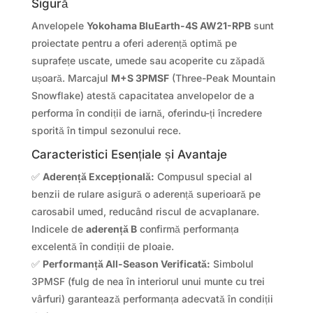
Sigură
Anvelopele
Yokohama BluEarth-4S AW21-RPB
sunt
proiectate pentru a oferi aderență optimă pe
suprafețe uscate, umede sau acoperite cu zăpadă
ușoară. Marcajul
M+S 3PMSF
(Three-Peak Mountain
Snowflake) atestă capacitatea anvelopelor de a
performa în condiții de iarnă, oferindu-ți încredere
sporită în timpul sezonului rece.
Caracteristici Esențiale și Avantaje
✅
Aderență Excepțională:
Compusul special al
benzii de rulare asigură o aderență superioară pe
carosabil umed, reducând riscul de acvaplanare.
Indicele de
aderență B
confirmă performanța
excelentă în condiții de ploaie.
✅
Performanță All-Season Verificată:
Simbolul
3PMSF (fulg de nea în interiorul unui munte cu trei
vârfuri) garantează performanța adecvată în condiții