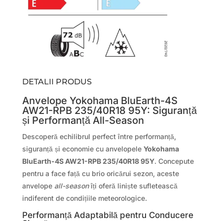
DETALII PRODUS
Anvelope Yokohama BluEarth-4S
AW21-RPB 235/40R18 95Y: Siguranță
și Performanță All-Season
Descoperă echilibrul perfect între performanță,
siguranță și economie cu anvelopele
Yokohama
BluEarth-4S AW21-RPB 235/40R18 95Y
. Concepute
pentru a face față cu brio oricărui sezon, aceste
anvelope
all-season
îți oferă liniște sufletească
indiferent de condițiile meteorologice.
Performanță Adaptabilă pentru Conducere