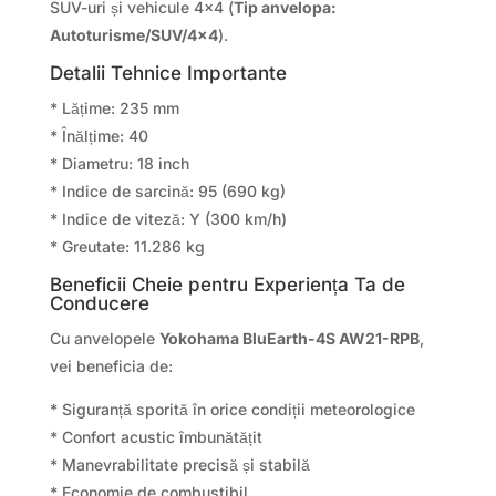
SUV-uri și vehicule 4×4 (
Tip anvelopa:
Autoturisme/SUV/4×4
).
Detalii Tehnice Importante
* Lățime: 235 mm
* Înălțime: 40
* Diametru: 18 inch
* Indice de sarcină: 95 (690 kg)
* Indice de viteză: Y (300 km/h)
* Greutate: 11.286 kg
Beneficii Cheie pentru Experiența Ta de
Conducere
Cu anvelopele
Yokohama BluEarth-4S AW21-RPB
,
vei beneficia de:
* Siguranță sporită în orice condiții meteorologice
* Confort acustic îmbunătățit
* Manevrabilitate precisă și stabilă
* Economie de combustibil