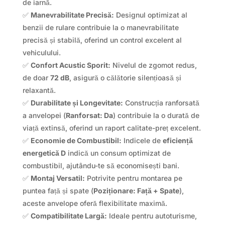
de iarnă.
✅
Manevrabilitate Precisă:
Designul optimizat al
benzii de rulare contribuie la o manevrabilitate
precisă și stabilă, oferind un control excelent al
vehiculului.
✅
Confort Acustic Sporit:
Nivelul de zgomot redus,
de doar
72 dB
, asigură o călătorie silențioasă și
relaxantă.
✅
Durabilitate și Longevitate:
Construcția ranforsată
a anvelopei (
Ranforsat: Da
) contribuie la o durată de
viață extinsă, oferind un raport calitate-preț excelent.
✅
Economie de Combustibil:
Indicele de
eficiență
energetică D
indică un consum optimizat de
combustibil, ajutându-te să economisești bani.
✅
Montaj Versatil:
Potrivite pentru montarea pe
puntea față și spate (
Poziționare: Față + Spate
),
aceste anvelope oferă flexibilitate maximă.
✅
Compatibilitate Largă:
Ideale pentru autoturisme,