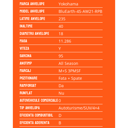
Marca anvelope
Yokohama
Model anvelope
BluEarth-4S-AW21-RPB
Latime anvelope
235
Inaltime
40
Diametru anvelope
18
Masa
11.286
Viteza
Y
Sarcina
95
Anotimp
All Season
Marcaj
M+S 3PMSF
Pozitionare
Fata + Spate
Ramforsat
Da
Runflat
Nu
Autovehicule comerciale
0
Tip anvelopa
Autoturisme/SUV/4×4
Eficienta Combustibil
D
Eficienta Aderenta
B