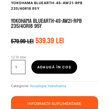
YOKOHAMA BLUEARTH-4S-AW21-RPB
235/40R18 95Y
Yokohama BLUEARTH-4S-AW21-RPB
235/40R18 95Y
Prețul
Prețul
539.39
lei
579.99
lei
inițial
curent
a
este:
fost:
539.39 lei.
579.99 lei.
12 în stoc
Cantitate
Yokohama
ADAUGĂ ÎN COȘ
BLUEARTH-
4S-
AW21-
Categorie:
Anvelope Yokohama
RPB
235/40R18
95Y
INFORMAȚII SUPLIMENTARE