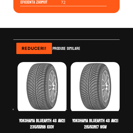
Eficienta Zgomot
72
Produse similare
REDUCERI!
REDUCERI!
REDUCERI!
REDUCERI!
Yokohama BLUEARTH 4S AW21
Yokohama BLUEARTH 4S AW21
235/55R18 100V
215/50R17 95W