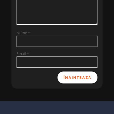
Nume
*
Email
*
ÎNAINTEAZĂ