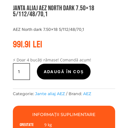
Janta aliaj AEZ North dark 7.50×18
5/112/48/70,1
AEZ North dark 7.50×18 5/112/48/70,1
991.91
lei
⚡ Doar 4 bucăți rămase! Comandă acum!
Cantitate
Janta
ADAUGĂ ÎN COȘ
aliaj
AEZ
North
Categorie:
Jante aliaj AEZ
Brand:
AEZ
dark
7.50x18
5/112/48/70,1
INFORMAȚII SUPLIMENTARE
Greutate
9 kg