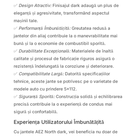
✅
Design Atractiv:
Finisajul dark adaugă un plus de
eleganță și agresivitate, transformând aspectul
mașinii tale.
✅
Performanță Îmbunătățită:
Greutatea redusă a
jantelor din aliaj contribuie la o manevrabilitate mai
bună și la o economie de combustibil sporită.
✅
Durabilitate Excepțională:
Materialele de înaltă
calitate și procesul de fabricație riguros asigură o
rezistență îndelungată la coroziune și deteriorare.
✅
Compatibilitate Largă:
Datorită specificațiilor
tehnice, aceste jante se potrivesc pe o varietate de
modele auto cu prindere 5×112.
✅
Siguranță Sporită:
Construcția solidă și echilibrarea
precisă contribuie la o experiență de condus mai
sigură și confortabilă.
Experiența Utilizatorului Îmbunătățită
Cu jantele AEZ North dark, vei beneficia nu doar de