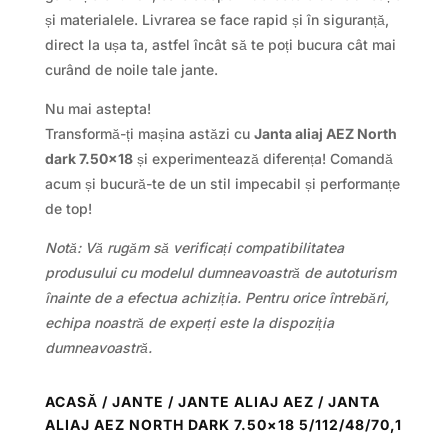
și materialele. Livrarea se face rapid și în siguranță,
direct la ușa ta, astfel încât să te poți bucura cât mai
curând de noile tale jante.
Nu mai astepta!
Transformă-ți mașina astăzi cu
Janta aliaj AEZ North
dark 7.50×18
și experimentează diferența! Comandă
acum și bucură-te de un stil impecabil și performanțe
de top!
Notă: Vă rugăm să verificați compatibilitatea
produsului cu modelul dumneavoastră de autoturism
înainte de a efectua achiziția. Pentru orice întrebări,
echipa noastră de experți este la dispoziția
dumneavoastră.
ACASĂ
/
JANTE
/
JANTE ALIAJ AEZ
/ JANTA
ALIAJ AEZ NORTH DARK 7.50×18 5/112/48/70,1