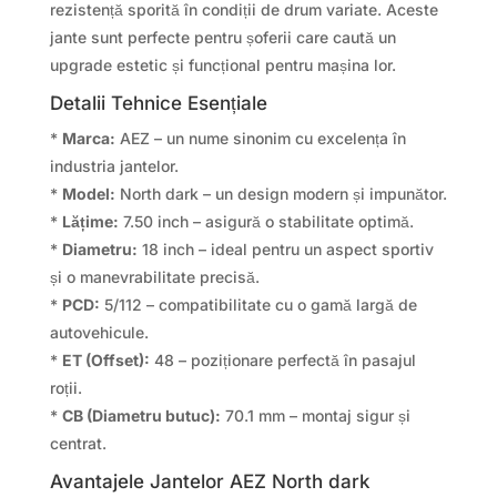
rezistență sporită în condiții de drum variate. Aceste
jante sunt perfecte pentru șoferii care caută un
upgrade estetic și funcțional pentru mașina lor.
Detalii Tehnice Esențiale
*
Marca:
AEZ – un nume sinonim cu excelența în
industria jantelor.
*
Model:
North dark – un design modern și impunător.
*
Lățime:
7.50 inch – asigură o stabilitate optimă.
*
Diametru:
18 inch – ideal pentru un aspect sportiv
și o manevrabilitate precisă.
*
PCD:
5/112 – compatibilitate cu o gamă largă de
autovehicule.
*
ET (Offset):
48 – poziționare perfectă în pasajul
roții.
*
CB (Diametru butuc):
70.1 mm – montaj sigur și
centrat.
Avantajele Jantelor AEZ North dark