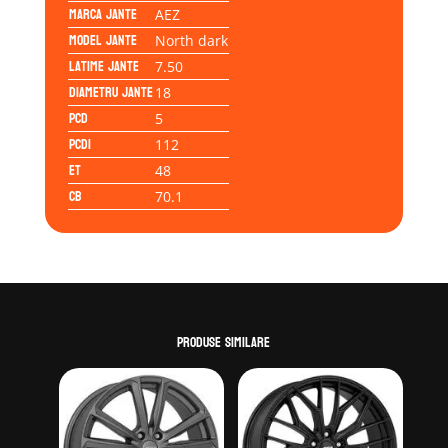
Marca jante
AEZ
Model jante
North dark
Latime jante
7.50
Diametru jante
18
PCD
5
PCD1
112
ET
48
CB
70.1
Produse similare