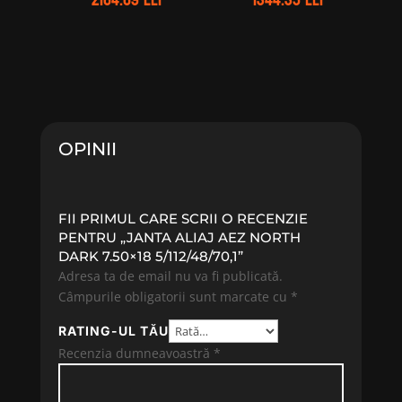
OPINII
FII PRIMUL CARE SCRII O RECENZIE
PENTRU „JANTA ALIAJ AEZ NORTH
DARK 7.50×18 5/112/48/70,1”
Adresa ta de email nu va fi publicată.
Câmpurile obligatorii sunt marcate cu
*
RATING-UL TĂU
Recenzia dumneavoastră
*