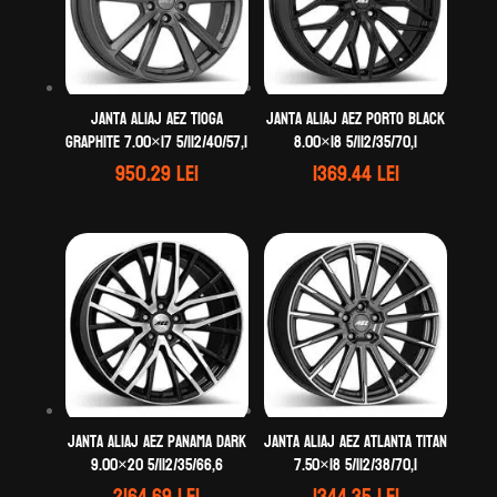
Janta aliaj AEZ Tioga
Janta aliaj AEZ Porto black
graphite 7.00×17 5/112/40/57,1
8.00×18 5/112/35/70,1
950.29
lei
1369.44
lei
Janta aliaj AEZ Panama dark
Janta aliaj AEZ Atlanta titan
9.00×20 5/112/35/66,6
7.50×18 5/112/38/70,1
2164.69
lei
1344.35
lei