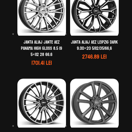
Janta aliaj Jante AEZ
Janta aliaj AEZ Leipzig dark
Panama high gloss 8.5 19
9.00×20 5/112/35/66,6
5×112 28 66.6
2746.89
lei
1701.41
lei