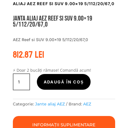
ALIAJ AEZ REEF SI SUV 9.00×19 5/112/20/67,0
Janta aliaj AEZ Reef si SUV 9.00×19
5/112/20/67,0
AEZ Reef si SUV 9.00×19 5/112/20/67,0
812.87
lei
⚡ Doar 2 bucăți rămase! Comandă acum!
Cantitate
Janta
ADAUGĂ ÎN COȘ
aliaj
AEZ
Reef
Categorie:
Jante aliaj AEZ
Brand:
AEZ
si
SUV
9.00x19
INFORMAȚII SUPLIMENTARE