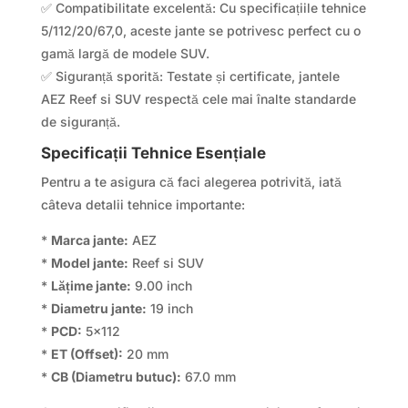
✅ Compatibilitate excelentă: Cu specificațiile tehnice
5/112/20/67,0, aceste jante se potrivesc perfect cu o
gamă largă de modele SUV.
✅ Siguranță sporită: Testate și certificate, jantele
AEZ Reef si SUV respectă cele mai înalte standarde
de siguranță.
Specificații Tehnice Esențiale
Pentru a te asigura că faci alegerea potrivită, iată
câteva detalii tehnice importante:
*
Marca jante:
AEZ
*
Model jante:
Reef si SUV
*
Lățime jante:
9.00 inch
*
Diametru jante:
19 inch
*
PCD:
5×112
*
ET (Offset):
20 mm
*
CB (Diametru butuc):
67.0 mm