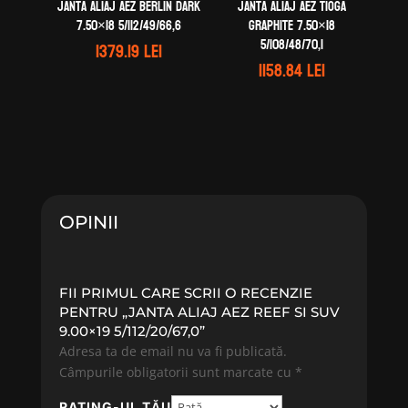
Janta aliaj AEZ Berlin dark
Janta aliaj AEZ Tioga
7.50×18 5/112/49/66,6
graphite 7.50×18
5/108/48/70,1
1379.19
lei
1158.84
lei
OPINII
FII PRIMUL CARE SCRII O RECENZIE
PENTRU „JANTA ALIAJ AEZ REEF SI SUV
9.00×19 5/112/20/67,0”
Adresa ta de email nu va fi publicată.
Câmpurile obligatorii sunt marcate cu
*
RATING-UL TĂU