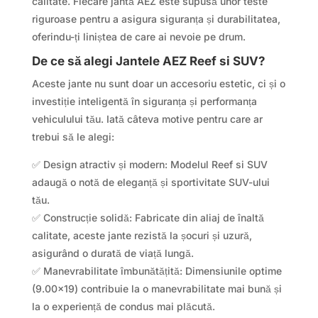
calitate. Fiecare jantă AEZ este supusă unor teste
riguroase pentru a asigura siguranța și durabilitatea,
oferindu-ți liniștea de care ai nevoie pe drum.
De ce să alegi Jantele AEZ Reef si SUV?
Aceste jante nu sunt doar un accesoriu estetic, ci și o
investiție inteligentă în siguranța și performanța
vehiculului tău. Iată câteva motive pentru care ar
trebui să le alegi:
✅ Design atractiv și modern: Modelul Reef si SUV
adaugă o notă de eleganță și sportivitate SUV-ului
tău.
✅ Construcție solidă: Fabricate din aliaj de înaltă
calitate, aceste jante rezistă la șocuri și uzură,
asigurând o durată de viață lungă.
✅ Manevrabilitate îmbunătățită: Dimensiunile optime
(9.00×19) contribuie la o manevrabilitate mai bună și
la o experiență de condus mai plăcută.