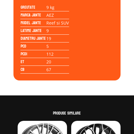
5/112/20/67,0
Greutate
9 kg
Marca jante
AEZ
Model jante
Reef si SUV
Latime jante
9
Diametru jante
19
PCD
5
PCD1
112
ET
20
CB
67
Produse similare