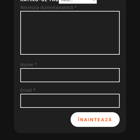
Recenzia dumneavoastră
*
Nume
*
Email
*
ÎNAINTEAZĂ