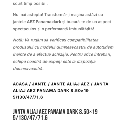
scurt timp posibil.
Nu mai astepta! Transformă-ți mașina astăzi cu
jantele
AEZ Panama dark
și bucură-te de un aspect
spectaculos și o performanță îmbunătățită!
Notă: Vă rugăm să verificați compatibilitatea
produsului cu modelul dumneavoastră de autoturism
înainte de a efectua achiziția. Pentru orice întrebări,
echipa noastră de experți este la dispoziția
dumneavoastră.
ACASĂ
/
JANTE
/
JANTE ALIAJ AEZ
/ JANTA
ALIAJ AEZ PANAMA DARK 8.50×19
5/130/47/71,6
Janta aliaj AEZ Panama dark 8.50×19
5/130/47/71,6