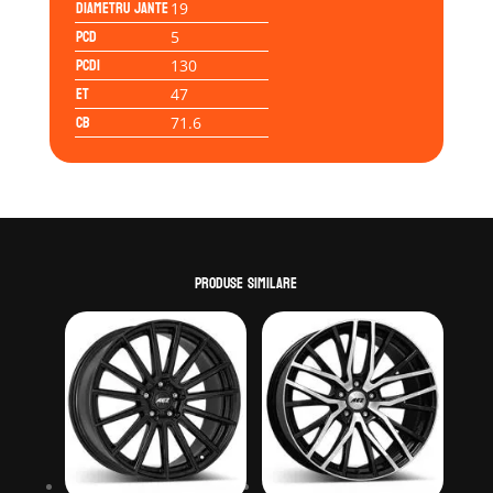
Diametru jante
19
PCD
5
PCD1
130
ET
47
CB
71.6
Produse similare