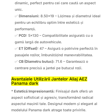
dinamic, perfect pentru cei care caută un aspect
unic.
✅
Dimensiuni:
8.50×19 – Lățimea și diametrul ideal
pentru un echilibru optim între estetică și
performanță.
✅
PCD:
5×130 – Compatibilitate asigurată cu o
gamă largă de autovehicule.
✅
ET (Offset):
47 – Asigură o potrivire perfectă în
pasajele roților, îmbunătățind manevrabilitatea.
✅
CB (Diametru butuc):
71.6 – Garantează o
centrare precisă a jantei pe butucul roții.
Avantajele Utilizării Jantelor Aliaj AEZ
Panama dark
*
Estetică Impresionantă:
Finisajul dark oferă un
aspect sofisticat și agresiv, transformând radical
aspectul mașinii tale. Designul modern și elegant al
modelului Panama dark atrage toate privirile.