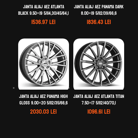
Janta aliaj AEZ Atlanta
Janta aliaj AEZ Panama dark
black 9.50×19 5/114,30/45/64,1
8.00×19 5/112/39/66,6
1536.97
lei
1836.43
lei
Janta aliaj AEZ Panama high
Janta aliaj AEZ Atlanta titan
gloss 9.00×20 5/112/35/66,6
7.50×17 5/112/40/70,1
2030.03
lei
1096.61
lei