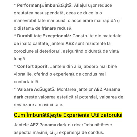
*
Performanță Îmbunătățită:
Aliajul ușor reduce
greutatea nesuspendată, ceea ce duce la o
manevrabilitate mai bună, o accelerare mai rapidă și
o distanță de frânare redusă.
*
Durabilitate Excepțională:
Construite din materiale
de înaltă calitate, jantele
AEZ
sunt rezistente la
coroziune și deteriorări, asigurând o durată de viață
lungă.
*
Confort Sporit:
Jantele din aliaj absorb mai bine
vibrațiile, oferind o experiență de condus mai
confortabilă.
*
Valoare Adăugată:
Montarea jantelor
AEZ Panama
dark
crește valoarea estetică și potențial, valoarea de
revânzare a mașinii tale.
Cum Îmbunătățește Experiența Utilizatorului
Jantele
AEZ Panama dark
nu doar îmbunătățesc
aspectul mașinii, ci și experiența de condus.