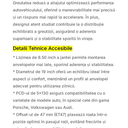
Greutatea redusă a aliajului optimizează performanța
autovehiculului, oferind o manevrabilitate mai precisă
și un răspuns mai rapid la accelerare. În plus,
designul atent studiat contribuie la o distribuție
echilibrată a greutății, asigurând o aderență
superioară și o stabilitate sporită în viraje.
Detalii Tehnice Accesibile
* Lățimea de 8.50 inch a jantei permite montarea
anvelopelor mai late, sporind aderența și stabilitatea.
* Diametrul de 19 inch oferă un echilibru ideal între
aspect și confort, menținând un profil al anvelopei
adecvat pentru utilizarea zilnică.
* PCD-ul de 5×130 asigură compatibilitatea cu o
varietate de modele auto, în special cele din gama
Porsche, Volkswagen sau Audi.
* Offset-ul de 47 mm (ET47) plasează roata într-o
poziție optimă în pasajul roții, evitând frecările și