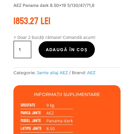
AEZ Panama dark 8.50×19 5/130/47/71,6
1853.27
lei
⚡ Doar 2 bucăți rămase! Comandă acum!
Cantitate
Janta
ADAUGĂ ÎN COȘ
aliaj
AEZ
Panama
Categorie:
Jante aliaj AEZ
Brand:
AEZ
dark
8.50x19
5/130/47/71,6
INFORMAȚII SUPLIMENTARE
Greutate
9 kg
Marca jante
AEZ
Model jante
Panama dark
Latime jante
8.50