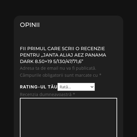
OPINII
FII PRIMUL CARE SCRII O RECENZIE
PENTRU „JANTA ALIAJ AEZ PANAMA
DARK 8.50×19 5/130/47/71,6”
Adresa ta de email nu va fi publicată.
Câmpurile obligatorii sunt marcate cu
*
RATING-UL TĂU
Recenzia dumneavoastră
*