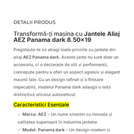
DETALII PRODUS
Transformă-ți mașina cu
Jantele Aliaj
AEZ Panama dark 8.50×19
Pregătește-te să atragi toate privirile cu jantele din
aliaj
AEZ Panama dark
. Aceste jante nu sunt doar un
accesoriu, ci o declarație de stil și performanță,
concepute pentru a oferi un aspect agresiv și elegant
mașinii tale. Cu un design rafinat și o finisare
impecabilă, modelul Panama dark adaugă o notă
distinctivă oricărui autovehicul.
Caracteristici Esențiale
✅
Marca:
AEZ
– Un nume sinonim cu inovația și
calitatea superioară în industria jantelor.
✅
Model:
Panama dark
– Un design modern și