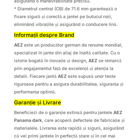
asigurând o manevrabilitate precisă.
* Diametrul central (CB) de 71.6 mm garantează o
fixare sigură și corectă a jantei pe butucul roții,
eliminând vibrațiile și asigurând o conducere lină.
Informații despre Brand
AEZ
este un producător german de renume mondial,
specializat în jante din aliaj de înaltă calitate. Cu o
istorie bogată în inovație și design,
AEZ
se remarcă
prin angajamentul față de excelență și atenția la
detalii. Fiecare jantă
AEZ
este supusă unor teste
riguroase pentru a asigura durabilitatea, siguranța și
performanța optimă.
Garanție și Livrare
Beneficiezi de o garanție extinsă pentru jantele
AEZ
Panama dark
, care acoperă defectele de fabricație și
materialele. Livrarea este rapidă și sigură, asigurând
că vei primi jantele în perfectă stare și în cel mai