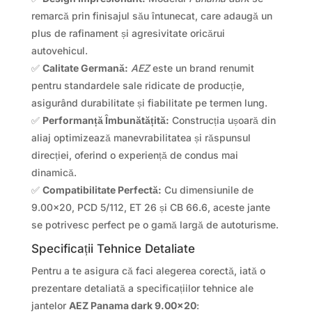
remarcă prin finisajul său întunecat, care adaugă un
plus de rafinament și agresivitate oricărui
autovehicul.
✅
Calitate Germană:
AEZ
este un brand renumit
pentru standardele sale ridicate de producție,
asigurând durabilitate și fiabilitate pe termen lung.
✅
Performanță Îmbunătățită:
Construcția ușoară din
aliaj optimizează manevrabilitatea și răspunsul
direcției, oferind o experiență de condus mai
dinamică.
✅
Compatibilitate Perfectă:
Cu dimensiunile de
9.00×20, PCD 5/112, ET 26 și CB 66.6, aceste jante
se potrivesc perfect pe o gamă largă de autoturisme.
Specificații Tehnice Detaliate
Pentru a te asigura că faci alegerea corectă, iată o
prezentare detaliată a specificațiilor tehnice ale
jantelor
AEZ Panama dark 9.00×20
: