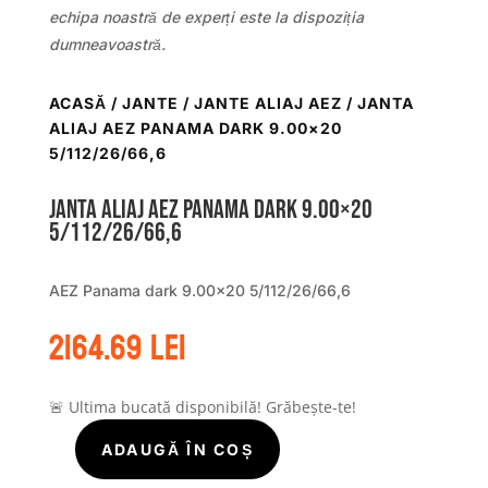
echipa noastră de experți este la dispoziția
dumneavoastră.
ACASĂ
/
JANTE
/
JANTE ALIAJ AEZ
/ JANTA
ALIAJ AEZ PANAMA DARK 9.00×20
5/112/26/66,6
Janta aliaj AEZ Panama dark 9.00×20
5/112/26/66,6
AEZ Panama dark 9.00×20 5/112/26/66,6
2164.69
lei
🚨 Ultima bucată disponibilă! Grăbește-te!
ADAUGĂ ÎN COȘ
Cantitate
Janta