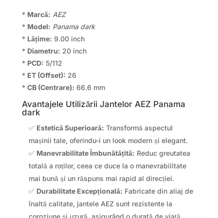
*
Marcă:
AEZ
*
Model:
Panama dark
*
Lățime:
9.00 inch
*
Diametru:
20 inch
*
PCD:
5/112
*
ET (Offset):
26
*
CB (Centrare):
66.6 mm
Avantajele Utilizării Jantelor AEZ Panama
dark
✅
Estetică Superioară:
Transformă aspectul
mașinii tale, oferindu-i un look modern și elegant.
✅
Manevrabilitate Îmbunătățită:
Reduc greutatea
totală a roților, ceea ce duce la o manevrabilitate
mai bună și un răspuns mai rapid al direcției.
✅
Durabilitate Excepțională:
Fabricate din aliaj de
înaltă calitate, jantele AEZ sunt rezistente la
coroziune și uzură, asigurând o durată de viață