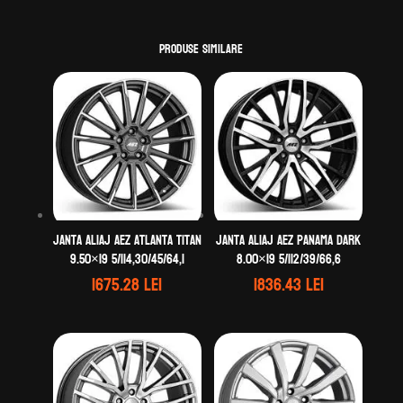
Produse similare
Janta aliaj AEZ Atlanta titan
Janta aliaj AEZ Panama dark
9.50×19 5/114,30/45/64,1
8.00×19 5/112/39/66,6
1675.28
lei
1836.43
lei