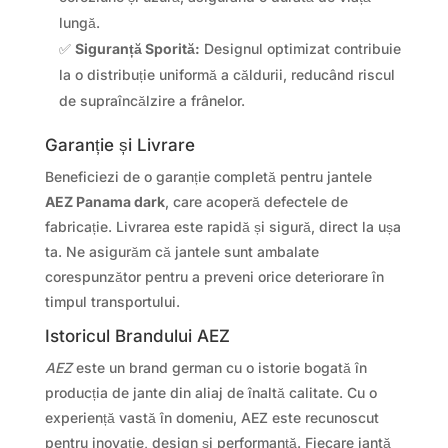
lungă.
✅
Siguranță Sporită:
Designul optimizat contribuie
la o distribuție uniformă a căldurii, reducând riscul
de supraîncălzire a frânelor.
Garanție și Livrare
Beneficiezi de o garanție completă pentru jantele
AEZ Panama dark
, care acoperă defectele de
fabricație. Livrarea este rapidă și sigură, direct la ușa
ta. Ne asigurăm că jantele sunt ambalate
corespunzător pentru a preveni orice deteriorare în
timpul transportului.
Istoricul Brandului AEZ
AEZ
este un brand german cu o istorie bogată în
producția de jante din aliaj de înaltă calitate. Cu o
experiență vastă în domeniu, AEZ este recunoscut
pentru inovație, design și performanță. Fiecare jantă