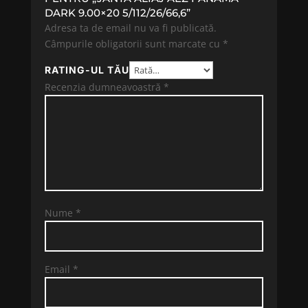
DARK 9.00×20 5/112/26/66,6”
Adresa ta de email nu va fi publicată.
Câmpurile obligatorii sunt marcate cu
*
RATING-UL TĂU
Recenzia dumneavoastră
*
Nume
*
Email
*