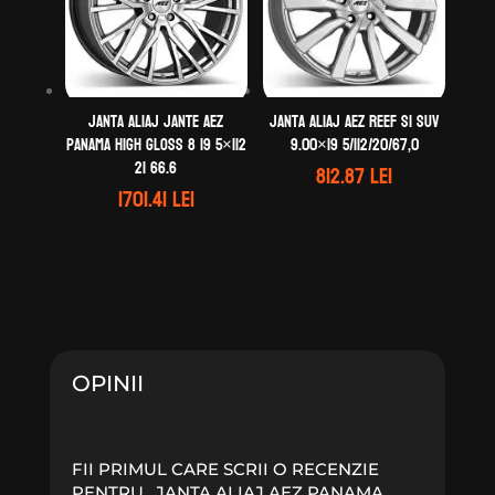
Janta aliaj Jante AEZ
Janta aliaj AEZ Reef si SUV
Panama high gloss 8 19 5×112
9.00×19 5/112/20/67,0
21 66.6
812.87
lei
1701.41
lei
OPINII
FII PRIMUL CARE SCRII O RECENZIE
PENTRU „JANTA ALIAJ AEZ PANAMA