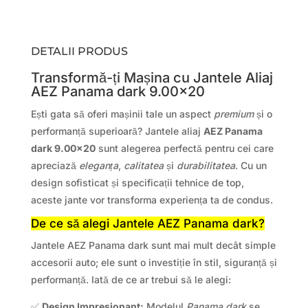
DETALII PRODUS
Transformă-ți Mașina cu Jantele Aliaj
AEZ Panama dark 9.00×20
Ești gata să oferi mașinii tale un aspect
premium
și o
performanță superioară? Jantele aliaj
AEZ Panama
dark 9.00×20
sunt alegerea perfectă pentru cei care
apreciază
eleganța
,
calitatea
și
durabilitatea
. Cu un
design sofisticat și specificații tehnice de top,
aceste jante vor transforma experiența ta de condus.
De ce să alegi Jantele AEZ Panama dark?
Jantele AEZ Panama dark sunt mai mult decât simple
accesorii auto; ele sunt o investiție în stil, siguranță și
performanță. Iată de ce ar trebui să le alegi:
✅
Design Impresionant:
Modelul
Panama dark
se