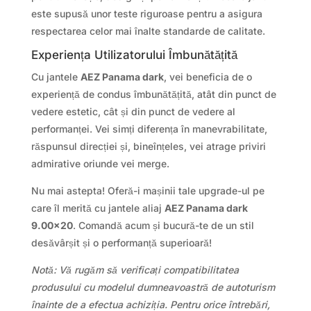
este supusă unor teste riguroase pentru a asigura
respectarea celor mai înalte standarde de calitate.
Experiența Utilizatorului Îmbunătățită
Cu jantele
AEZ Panama dark
, vei beneficia de o
experiență de condus îmbunătățită, atât din punct de
vedere estetic, cât și din punct de vedere al
performanței. Vei simți diferența în manevrabilitate,
răspunsul direcției și, bineînțeles, vei atrage priviri
admirative oriunde vei merge.
Nu mai astepta! Oferă-i mașinii tale upgrade-ul pe
care îl merită cu jantele aliaj
AEZ Panama dark
9.00×20
. Comandă acum și bucură-te de un stil
desăvârșit și o performanță superioară!
Notă: Vă rugăm să verificați compatibilitatea
produsului cu modelul dumneavoastră de autoturism
înainte de a efectua achiziția. Pentru orice întrebări,