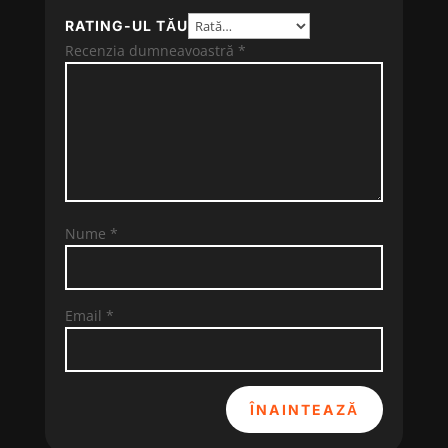
RATING-UL TĂU
Recenzia dumneavoastră
*
Nume
*
Email
*
ÎNAINTEAZĂ