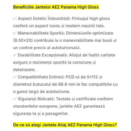
Beneficiile Jantelor AEZ Panama High Gloss
✅ Aspect Estetic Îmbunătățit: Finisajul high gloss
conferă un aspect luxos și modern mașinii tale.
✅ Manevrabilitate Sporită: Dimensiunile optimizate
(8.50×20) contribuie la o manevrabilitate mai bună și
un control precis al autoturismului.
✅ Durabilitate Excepțională: Aliajul de înaltă calitate
asigură o rezistență sporită la coroziune și
deteriorare.
✅ Compatibilitate Extinsă: PCD-ul de 5×112 și
diametrul butucului de 66.6 mm le fac compatibile cu
o gamă largă de autoturisme.
✅ Siguranță Ridicată: Testate și certificate conform
standardelor europene, jantele AEZ garantează
siguranța ta și a pasagerilor.
De ce să alegi Jantele Aliaj AEZ Panama High Gloss?