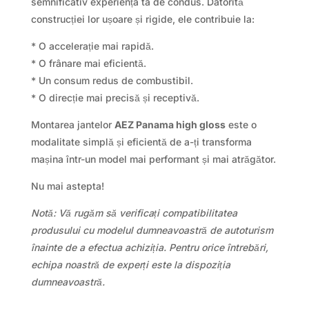
semnificativ experiența ta de condus. Datorită
construcției lor ușoare și rigide, ele contribuie la:
* O accelerație mai rapidă.
* O frânare mai eficientă.
* Un consum redus de combustibil.
* O direcție mai precisă și receptivă.
Montarea jantelor
AEZ Panama high gloss
este o
modalitate simplă și eficientă de a-ți transforma
mașina într-un model mai performant și mai atrăgător.
Nu mai astepta!
Notă: Vă rugăm să verificați compatibilitatea
produsului cu modelul dumneavoastră de autoturism
înainte de a efectua achiziția. Pentru orice întrebări,
echipa noastră de experți este la dispoziția
dumneavoastră.