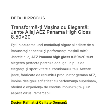
DETALII PRODUS
Transformă-ți Mașina cu Eleganță:
Jante Aliaj AEZ Panama High Gloss
8.50×20
Ești în căutarea unei modalități sigure și stilate de a
îmbunătăți aspectul și performanța mașinii tale?
Jantele aliaj
AEZ Panama high gloss 8.50×20
sunt
alegerea perfectă pentru a adăuga un plus de
eleganță și sportivitate autoturismului tău. Aceste
jante, fabricate de renumitul producător german AEZ,
îmbină designul sofisticat cu performanța superioară,
oferind o experiență de condus îmbunătățită și un
aspect vizual remarcabil.
Design Rafinat și Calitate Germană