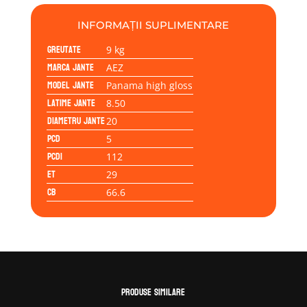
gloss
8.50x20
INFORMAȚII SUPLIMENTARE
5/112/29/66,6
Greutate
9 kg
Marca jante
AEZ
Model jante
Panama high gloss
Latime jante
8.50
Diametru jante
20
PCD
5
PCD1
112
ET
29
CB
66.6
Produse similare