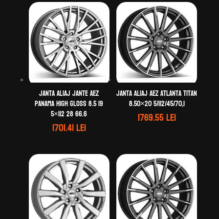
Janta aliaj Jante AEZ
Janta aliaj AEZ Atlanta titan
Panama high gloss 8.5 19
8.50×20 5/112/45/70,1
5×112 28 66.6
1769.55
lei
1701.41
lei