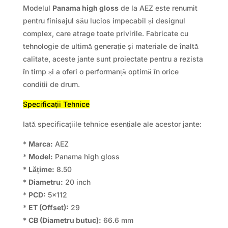
Modelul
Panama high gloss
de la AEZ este renumit
pentru finisajul său lucios impecabil și designul
complex, care atrage toate privirile. Fabricate cu
tehnologie de ultimă generație și materiale de înaltă
calitate, aceste jante sunt proiectate pentru a rezista
în timp și a oferi o performanță optimă în orice
condiții de drum.
Specificații Tehnice
Iată specificațiile tehnice esențiale ale acestor jante:
*
Marca:
AEZ
*
Model:
Panama high gloss
*
Lățime:
8.50
*
Diametru:
20 inch
*
PCD:
5×112
*
ET (Offset):
29
*
CB (Diametru butuc):
66.6 mm