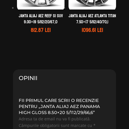
Janta aliaj AEZ Reef si SUV
Janta aliaj AEZ Atlanta titan
9.00×19 5/112/20/67,0
7.50×17 5/112/40/70,1
812.87
lei
1096.61
lei
OPINII
FII PRIMUL CARE SCRII O RECENZIE
PENTRU „JANTA ALIAJ AEZ PANAMA
HIGH GLOSS 8.50×20 5/112/29/66,6”
Adresa ta de email nu va fi publicată.
Câmpurile obligatorii sunt marcate cu
*