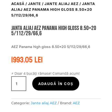
ACASĂ
/
JANTE
/
JANTE ALIAJ AEZ
/ JANTA
ALIAJ AEZ PANAMA HIGH GLOSS 8.50×20
5/112/29/66,6
Janta aliaj AEZ Panama high gloss 8.50×20
5/112/29/66,6
AEZ Panama high gloss 8.50×20 5/112/29/66,6
1993.05
lei
⚡ Doar 4 bucăți rămase! Comandă acum!
Cantitate
Janta
ADAUGĂ ÎN COȘ
aliaj
AEZ
Panama
Categorie:
Jante aliaj AEZ
Brand:
AEZ
high