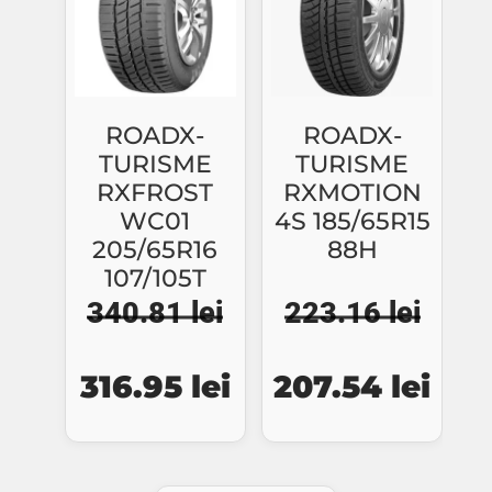
ROADX-
ROADX-
TURISME
TURISME
RXFROST
RXMOTION
WC01
4S 185/65R15
205/65R16
88H
107/105T
340.81
lei
223.16
lei
Prețul
Prețul
Prețul
Preț
316.95
lei
207.54
lei
inițial
curent
inițial
cure
a
este:
a
este