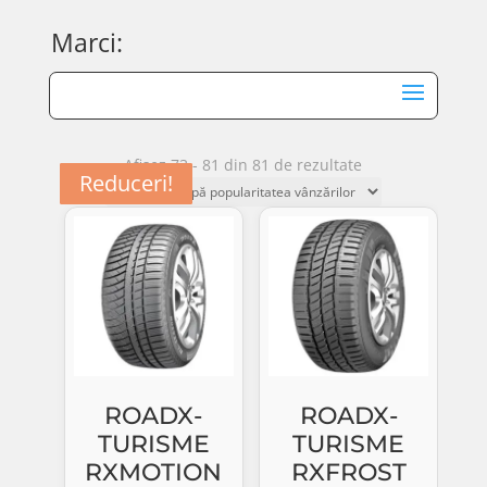
Marci:
Sortat
Afișez 73 - 81 din 81 de rezultate
Reduceri!
Reduceri!
Reduceri!
Reduceri!
Reduceri!
Reduceri!
Reduceri!
Reduceri!
Reduceri!
după
popularitate
ROADX-
ROADX-
TURISME
TURISME
RXMOTION
RXFROST