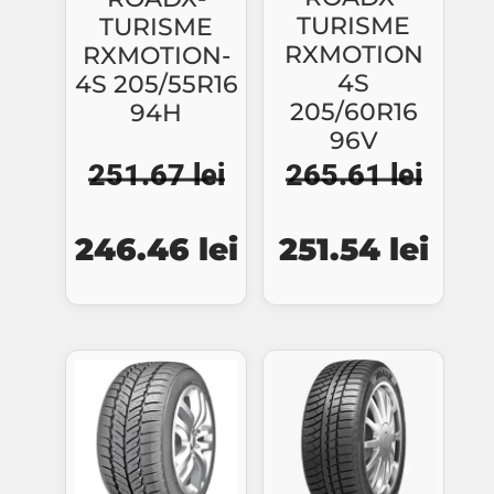
TURISME
TURISME
RXMOTION
RXMOTION-
4S
4S 205/55R16
205/60R16
94H
96V
265.61
lei
251.67
lei
Prețul
Preț
Prețul
Prețul
251.54
lei
246.46
lei
inițial
cure
inițial
curent
a
este
a
este:
fost:
251.5
fost:
246.46 lei.
265.61 lei.
251.67 lei.