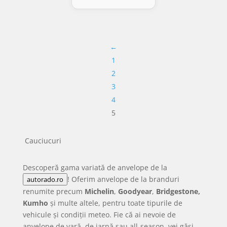
a
este:
fost:
241.95 lei.
←
293.51 lei.
1
2
3
4
5
Cauciucuri
Descoperă gama variată de anvelope de la
! Oferim anvelope de la branduri
autorado.ro
renumite precum
Michelin
,
Goodyear
,
Bridgestone,
Kumho
și multe altele, pentru toate tipurile de
vehicule și condiții meteo. Fie că ai nevoie de
anvelope de vară, de iarnă sau all-season, vei găsi