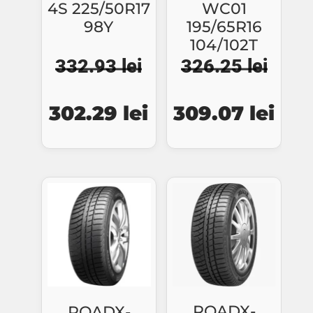
4S 225/50R17
WC01
98Y
195/65R16
104/102T
332.93
lei
326.25
lei
Prețul
Prețul
Prețul
Preț
302.29
lei
309.07
lei
inițial
curent
inițial
cure
a
este:
a
este
fost:
302.29 lei.
fost:
309.
332.93 lei.
326.25 lei.
ROADX-
ROADX-