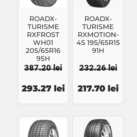
ROADX-
ROADX-
TURISME
TURISME
RXFROST
RXMOTION-
WH01
4S 195/65R15
205/65R16
91H
95H
387.20
lei
232.26
lei
Prețul
Prețul
Prețul
Preț
293.27
lei
217.70
lei
inițial
curent
inițial
cure
a
este:
a
este:
fost:
293.27 lei.
fost:
217.7
387.20 lei.
232.26 lei.