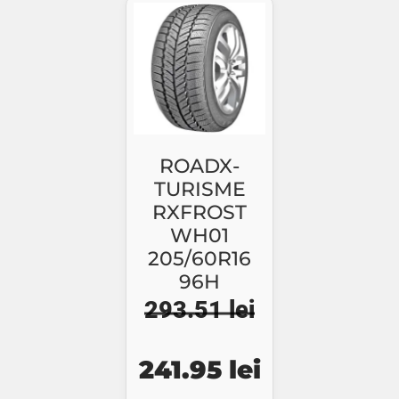
fost:
316.95 lei.
fost:
207.
340.81 lei.
223.16 lei.
ROADX-
TURISME
RXFROST
WH01
205/60R16
96H
293.51
lei
Prețul
Prețul
241.95
lei
inițial
curent