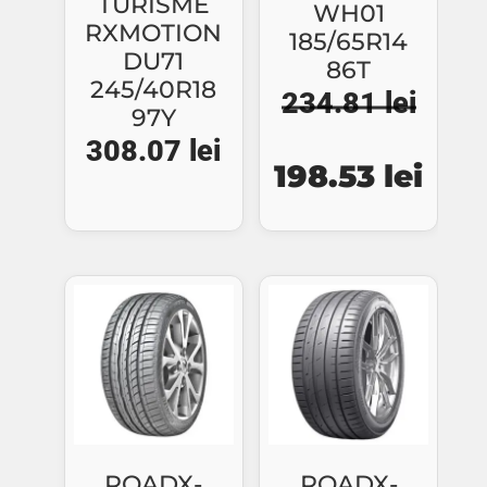
TURISME
WH01
RXMOTION
185/65R14
DU71
86T
245/40R18
234.81
lei
97Y
308.07
lei
Prețul
Preț
198.53
lei
inițial
cure
a
este
fost:
198.
234.81 lei.
ROADX-
ROADX-