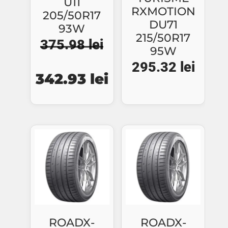
U11
RXMOTION
205/50R17
DU71
93W
215/50R17
375.98
lei
95W
Prețul
Prețul
295.32
lei
342.93
lei
inițial
curent
a
este:
fost:
342.93 lei.
375.98 lei.
ROADX-
ROADX-