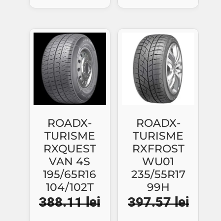
a
este:
a
este:
fost:
517.74 lei.
fost:
257.1
556.71 lei.
326.87 lei.
ROADX-
ROADX-
TURISME
TURISME
RXQUEST
RXFROST
VAN 4S
WU01
195/65R16
235/55R17
104/102T
99H
388.11
lei
397.57
lei