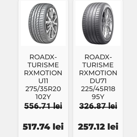
fost:
331.44 lei.
fost:
177.
350.42 lei.
190.42 lei.
ROADX-
ROADX-
TURISME
TURISME
RXMOTION
RXMOTION
U11
DU71
275/35R20
225/45R18
102Y
95Y
556.71
lei
326.87
lei
Prețul
Prețul
Prețul
Prețu
517.74
lei
257.12
lei
inițial
curent
inițial
cure