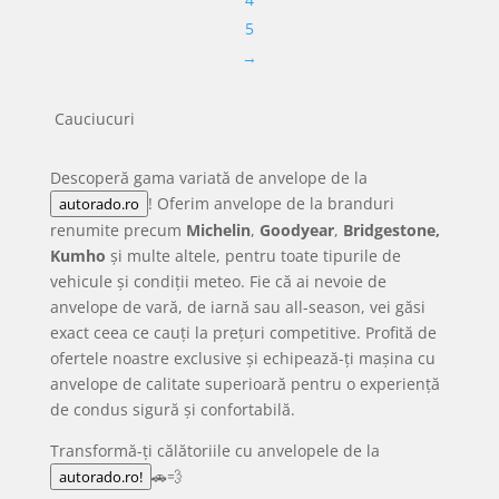
5
→
Cauciucuri
Descoperă gama variată de anvelope de la
! Oferim anvelope de la branduri
autorado.ro
renumite precum
Michelin
,
Goodyear
,
Bridgestone,
Kumho
și multe altele, pentru toate tipurile de
vehicule și condiții meteo. Fie că ai nevoie de
anvelope de vară, de iarnă sau all-season, vei găsi
exact ceea ce cauți la prețuri competitive. Profită de
ofertele noastre exclusive și echipează-ți mașina cu
anvelope de calitate superioară pentru o experiență
de condus sigură și confortabilă.
Transformă-ți călătoriile cu anvelopele de la
🚗💨
autorado.ro!