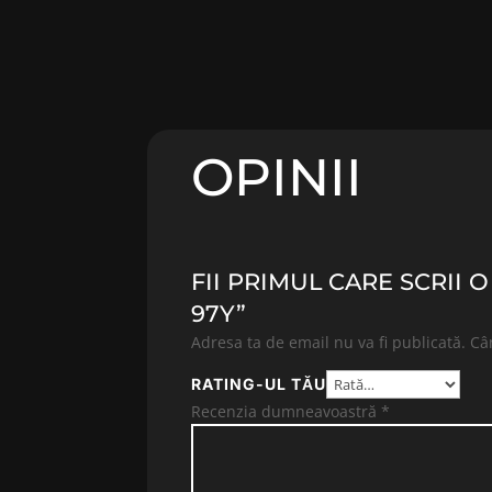
OPINII
FII PRIMUL CARE SCRII
97Y”
Adresa ta de email nu va fi publicată.
Câ
RATING-UL TĂU
Recenzia dumneavoastră
*