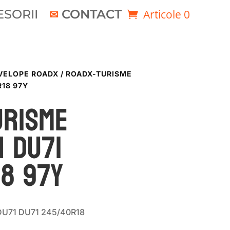
SORII
CONTACT
Articole 0
VELOPE ROADX
/ ROADX-TURISME
18 97Y
URISME
 DU71
18 97Y
U71 DU71 245/40R18