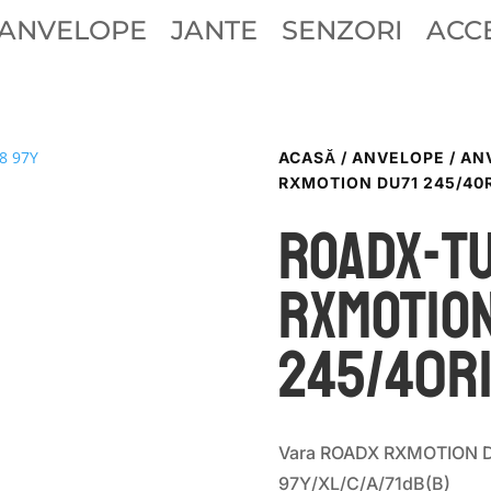
ANVELOPE
JANTE
SENZORI
ACCE
ACASĂ
/
ANVELOPE
/
AN
RXMOTION DU71 245/40R
ROADX-T
RXMOTION
245/40R
Vara ROADX RXMOTION D
97Y/XL/C/A/71dB(B)