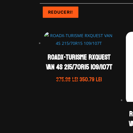
REDUCERI!
REDUCERI!
REDUCERI!
REDUCERI!
ROADX-TURISME RXQUEST
VAN 4S 215/70R15 109/107T
Prețul
Prețul
375.98
lei
350.79
lei
inițial
curent
a
este:
fost:
350.79 lei.
375.98 lei.
R
V