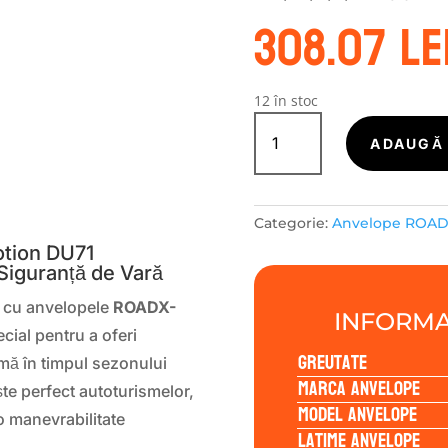
308.07
le
12 în stoc
Cantitate
ROADX-
ADAUGĂ 
TURISME
RXMOTION
S
DU71
Categorie:
Anvelope ROA
245/40R18
97Y
tion DU71
Siguranță de Vară
l cu anvelopele
ROADX-
INFORMA
cial pentru a oferi
Greutate
mă în timpul sezonului
Marca anvelope
e perfect autoturismelor,
Model anvelope
o manevrabilitate
Latime anvelope