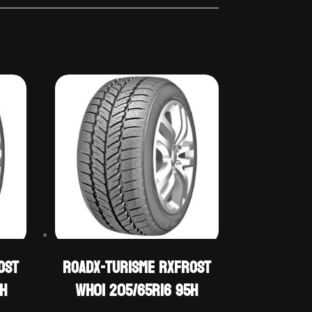
OST
ROADX-TURISME RXFROST
6H
WH01 205/65R16 95H