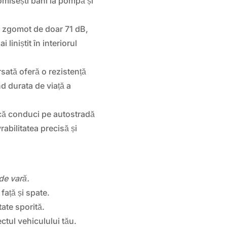
omisești bani la pompă și
 zgomot de doar 71 dB,
liniștit în interiorul
sată oferă o rezistență
nd durata de viață a
că conduci pe autostradă
abilitatea precisă și
de vară.
față și spate.
tate sporită.
tul vehiculului tău.