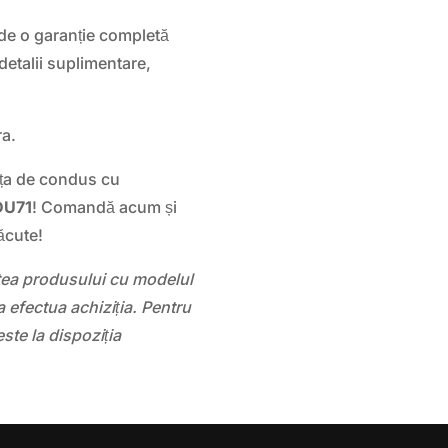
de o garanție completă
detalii suplimentare,
ra.
nța de condus cu
DU71
! Comandă acum și
ăcute!
atea produsului cu modelul
 efectua achiziția. Pentru
este la dispoziția