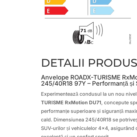
DETALII PRODU
Anvelope ROADX-TURISME RxMo
245/40R18 97Y – Performanță și 
Experimentează condusul la un nou nive
TURISME RxMotion DU71
, concepute spe
performanțe superioare și siguranță maxi
cald. Dimensiunea 245/40R18 se potriveșt
SUV-urilor și vehiculelor 4×4, asigurând 
excelentă și un confort sporit.