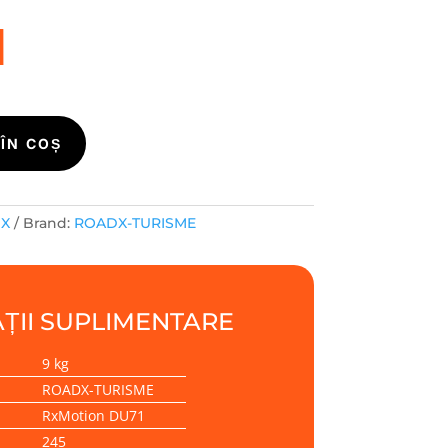
i
ÎN COȘ
DX
Brand:
ROADX-TURISME
ȚII SUPLIMENTARE
9 kg
ROADX-TURISME
RxMotion DU71
245