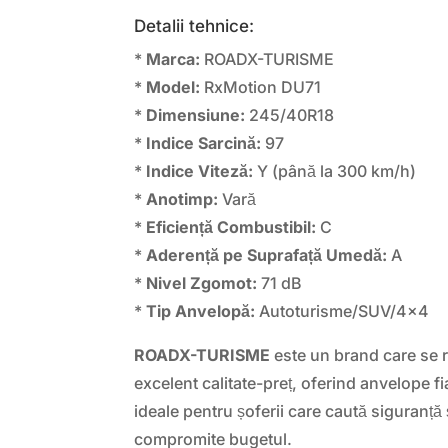
Detalii tehnice:
*
Marca:
ROADX-TURISME
*
Model:
RxMotion DU71
*
Dimensiune:
245/40R18
*
Indice Sarcină:
97
*
Indice Viteză:
Y (până la 300 km/h)
*
Anotimp:
Vară
*
Eficiență Combustibil:
C
*
Aderență pe Suprafață Umedă:
A
*
Nivel Zgomot:
71 dB
*
Tip Anvelopă:
Autoturisme/SUV/4×4
ROADX-TURISME
este un brand care se r
excelent calitate-preț, oferind anvelope fi
ideale pentru șoferii care caută siguranță 
compromite bugetul.