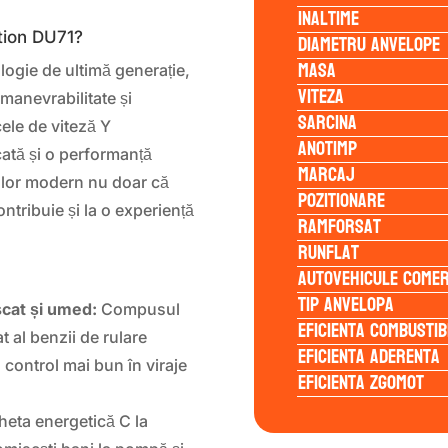
Inaltime
Diametru anvelope
tion DU71?
Masa
ogie de ultimă generație,
Viteza
manevrabilitate și
Sarcina
cele de viteză Y
Anotimp
cată și o performanță
Marcaj
l lor modern nu doar că
Pozitionare
ntribuie și la o experiență
Ramforsat
Runflat
Autovehicule comer
Tip anvelopa
scat și umed:
Compusul
Eficienta Combustib
t al benzii de rulare
Eficienta Aderenta
 control mai bun în viraje
Eficienta Zgomot
heta energetică C la