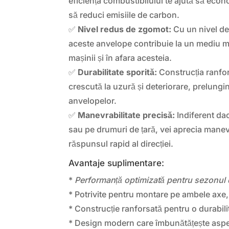
eficiența combustibilului te ajută să econ
să reduci emisiile de carbon.
✅
Nivel redus de zgomot:
Cu un nivel de
aceste anvelope contribuie la un mediu mai 
mașinii și în afara acesteia.
✅
Durabilitate sporită:
Construcția ranfor
crescută la uzură și deteriorare, prelungi
anvelopelor.
✅
Manevrabilitate precisă:
Indiferent da
sau pe drumuri de țară, vei aprecia manevr
răspunsul rapid al direcției.
Avantaje suplimentare:
*
Performanță optimizată pentru sezonul 
* Potrivite pentru montare pe ambele axe, 
* Construcție ranforsată pentru o durabili
* Design modern care îmbunătățește aspec