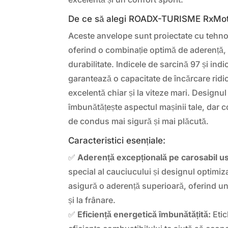
De ce să alegi ROADX-TURISME RxMo
Aceste anvelope sunt proiectate cu tehnol
oferind o combinație optimă de aderență, 
durabilitate. Indicele de sarcină 97 și indi
garantează o capacitate de încărcare ridi
excelentă chiar și la viteze mari. Designu
îmbunătățește aspectul mașinii tale, dar co
de condus mai sigură și mai plăcută.
Caracteristici esențiale:
✅
Aderență excepțională pe carosabil u
special al cauciucului și designul optimiza
asigură o aderență superioară, oferind un
și la frânare.
✅
Eficiență energetică îmbunătățită:
Etic