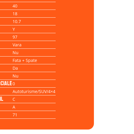
40
18
10.7
Y
97
Vara
Nu
Fata + Spate
Da
Nu
ciale
0
Autoturisme/SUV/4×4
il
C
A
71