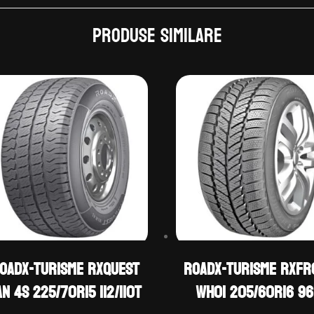
Produse similare
OADX-TURISME RXQUEST
ROADX-TURISME RXFR
AN 4S 225/70R15 112/110T
WH01 205/60R16 9