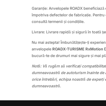
Garanție: Anvelopele ROADX beneficiază 
împotriva defectelor de fabricație. Pentru 
consultă termenii și condițiile.
Livrare: Livrare rapidă și sigură în toată ța
Nu mai astepta! Îmbunătățește-ți experie
anvelopele
ROADX-TURISME RxMotion 
bucură-te de drumuri mai sigure și mai pl
Notă: Vă rugăm să verificați compatibilit
dumneavoastră de autoturism înainte de a
orice întrebări, echipa noastră de experți 
dumneavoastră.