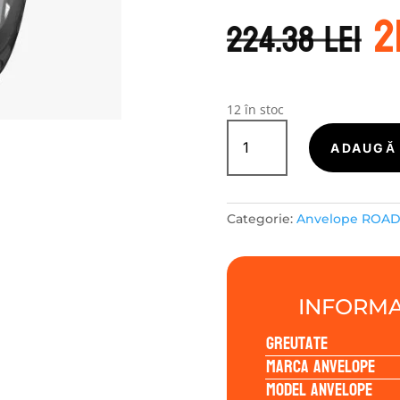
P
2
i
224.38
lei
a
f
2
12 în stoc
Cantitate
ROADX-
ADAUGĂ 
TURISME
RXMOTION
H12
Categorie:
Anvelope ROA
185/65R15
88H
INFORMA
Greutate
Marca anvelope
Model anvelope