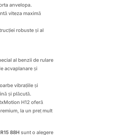
orta anvelopa.
intă viteza maximă
rucției robuste și al
cial al benzii de rulare
de acvaplanare și
arbe vibrațiile și
ină și plăcută.
xMotion H12 oferă
remium, la un preț mult
5R15 88H
sunt o alegere