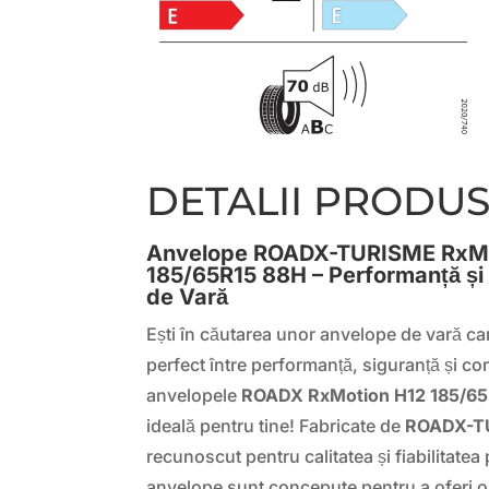
DETALII PRODU
Anvelope ROADX-TURISME RxMo
185/65R15 88H – Performanță și
de Vară
Ești în căutarea unor anvelope de vară care
perfect între performanță, siguranță și co
anvelopele
ROADX RxMotion H12 185/65
ideală pentru tine! Fabricate de
ROADX-T
recunoscut pentru calitatea și fiabilitatea
anvelope sunt concepute pentru a oferi 