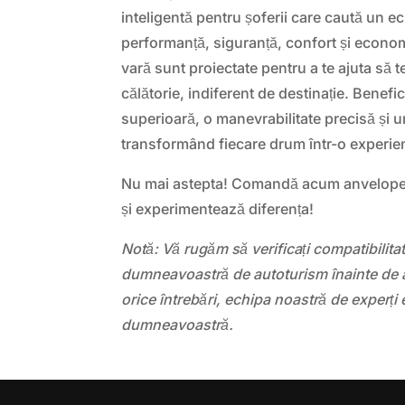
inteligentă pentru șoferii care caută un ec
performanță, siguranță, confort și econo
vară sunt proiectate pentru a te ajuta să t
călătorie, indiferent de destinație. Benefi
superioară, o manevrabilitate precisă și 
transformând fiecare drum într-o experien
Nu mai astepta! Comandă acum anvelop
și experimentează diferența!
Notă: Vă rugăm să verificați compatibilit
dumneavoastră de autoturism înainte de a
orice întrebări, echipa noastră de experți 
dumneavoastră.