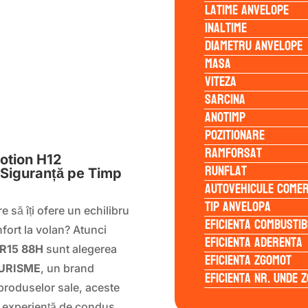
Latime anvelope
Inaltime
Diametru anvelope
Masa
Viteza
Sarcina
Anotimp
S
Pozitionare
Ramforsat
tion H12
Runflat
 Siguranță pe Timp
Autovehicule comer
Tip anvelopa
 să îți ofere un echilibru
Eficienta Combustib
nfort la volan? Atunci
Eficienta Aderenta
R15 88H
sunt alegerea
Eficienta Zgomot
URISME
, un brand
Eficienta Nr. Unde 
 produselor sale, aceste
o experiență de condus