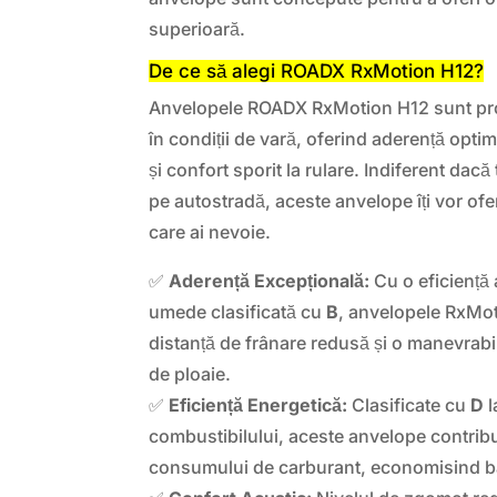
superioară.
De ce să alegi ROADX RxMotion H12?
Anvelopele ROADX RxMotion H12 sunt pro
în condiții de vară, oferind aderență opti
și confort sporit la rulare. Indiferent dacă
pe autostradă, aceste anvelope îți vor ofer
care ai nevoie.
✅
Aderență Excepțională:
Cu o eficiență 
umede clasificată cu
B
, anvelopele RxMot
distanță de frânare redusă și o manevrabili
de ploaie.
✅
Eficiență Energetică:
Clasificate cu
D
l
combustibilului, aceste anvelope contrib
consumului de carburant, economisind b