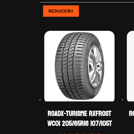
REDUCERI!
REDUCERI!
REDUCERI!
REDUCERI!
ROADX-TURISME RXFROST
R
WC01 205/65R16 107/105T