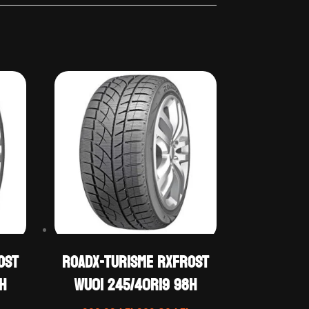
OST
ROADX-TURISME RXFROST
H
WU01 245/40R19 98H