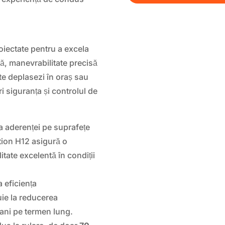
iectate pentru a excela
mă, manevrabilitate precisă
 te deplasezi în oraș sau
i siguranța și controlul de
a aderenței pe suprafețe
ion H12 asigură o
tate excelentă în condiții
a eficiența
uie la reducerea
ani pe termen lung.