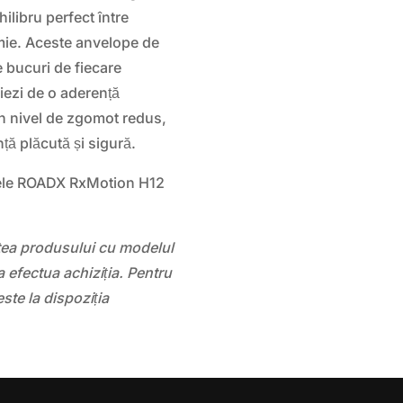
hilibru perfect între
mie. Aceste anvelope de
e bucuri de fiecare
ciezi de o aderență
un nivel de zgomot redus,
ță plăcută și sigură.
ele ROADX RxMotion H12
atea produsului cu modelul
 efectua achiziția. Pentru
este la dispoziția