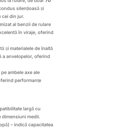
us la rulare, de doar
70
condus silențioasă și
 cei din jur.
izat al benzii de rulare
xcelentă în viraje, oferind
ă și materialele de înaltă
ă a anvelopelor, oferind
 pe ambele axe ale
 oferind performanțe
tibilitate largă cu
e dimensiuni medii.
opă) – indică capacitatea