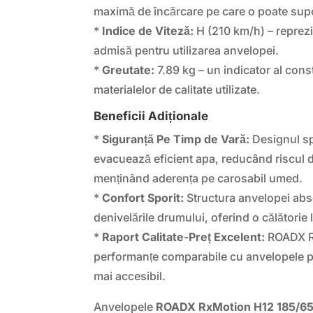
maximă de încărcare pe care o poate sup
*
Indice de Viteză:
H (210 km/h) – reprez
admisă pentru utilizarea anvelopei.
*
Greutate:
7.89 kg – un indicator al const
materialelor de calitate utilizate.
Beneficii Adiționale
*
Siguranță Pe Timp de Vară:
Designul spe
evacuează eficient apa, reducând riscul 
menținând aderența pe carosabil umed.
*
Confort Sporit:
Structura anvelopei abso
denivelările drumului, oferind o călătorie l
*
Raport Calitate-Preț Excelent:
ROADX R
performanțe comparabile cu anvelopele p
mai accesibil.
Anvelopele
ROADX RxMotion H12 185/6