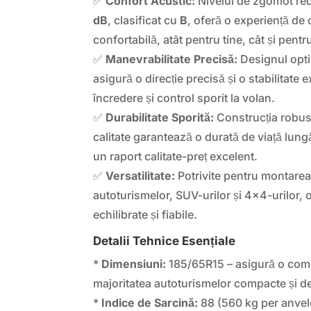
✅
Confort Acustic:
Nivelul de zgomot red
dB
, clasificat cu
B
, oferă o experiență de 
confortabilă, atât pentru tine, cât și pentru
✅
Manevrabilitate Precisă:
Designul optim
asigură o direcție precisă și o stabilitate e
încredere și control sporit la volan.
✅
Durabilitate Sporită:
Construcția robust
calitate garantează o durată de viață lung
un raport calitate-preț excelent.
✅
Versatilitate:
Potrivite pentru montarea
autoturismelor, SUV-urilor și 4×4-urilor,
echilibrate și fiabile.
Detalii Tehnice Esențiale
*
Dimensiuni:
185/65R15 – asigură o compa
majoritatea autoturismelor compacte și d
*
Indice de Sarcină:
88 (560 kg per anvel