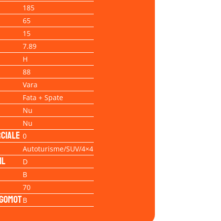
185
65
15
7.89
H
88
Vara
Fata + Spate
Nu
Nu
ciale
0
Autoturisme/SUV/4×4
il
D
B
70
Zgomot
B