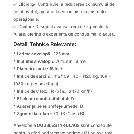
✅ Eficiență: Contribuie la reducerea consumului de
combustibil, ajutând la economisirea costurilor
operaționale.
✅ Confort: Designul avansat reduce zgomotul la
rulare, oferind o experiență de condus mai plăcută.
Detalii Tehnice Relevante:
*
Lățime anvelopă:
225 mm
*
Înălțime anvelopă:
70% din lățime
*
Diametru jantă:
15 inch
*
Indice de sarcină:
112/109 (112 – 1120 kg, 109 –
1030 kg per anvelopă)
*
Indice de viteză:
R (până la 170 km/h)
*
Eficiența combustibilului:
D
*
Aderența pe suprafețe umede:
B
*
Zgomot la rulare:
73 dB (Clasa B)
Anvelopele
DOUBLESTAR DLA02
sunt concepute
pentru a oferi performanțe optime atât pe axa față,