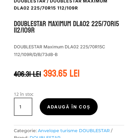
DOUBLESTAR
/ DOUBLESTAR MAXIMUM
DLA02 225/70R15 112/109R
DOUBLESTAR MAXIMUM DLA02 225/70R15
112/109R
DOUBLESTAR Maximum DLA02 225/70R15C
112/109R/D/B/73dB-B
Prețul
Prețul
393.65
lei
406.31
lei
inițial
curent
a
este:
fost:
393.65 lei.
406.31 lei.
12 în stoc
Cantitate
DOUBLESTAR
ADAUGĂ ÎN COȘ
MAXIMUM
DLA02
225/70R15
Categorie:
Anvelope turisme DOUBLESTAR
112/109R
Brand:
DOUBLESTAR