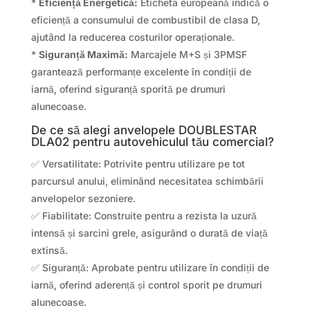
*
Eficiență Energetică:
Eticheta europeană indică o
eficiență a consumului de combustibil de clasa D,
ajutând la reducerea costurilor operaționale.
*
Siguranță Maximă:
Marcajele M+S și 3PMSF
garantează performanțe excelente în condiții de
iarnă, oferind siguranță sporită pe drumuri
alunecoase.
De ce să alegi anvelopele DOUBLESTAR
DLA02 pentru autovehiculul tău comercial?
✅ Versatilitate: Potrivite pentru utilizare pe tot
parcursul anului, eliminând necesitatea schimbării
anvelopelor sezoniere.
✅ Fiabilitate: Construite pentru a rezista la uzură
intensă și sarcini grele, asigurând o durată de viață
extinsă.
✅ Siguranță: Aprobate pentru utilizare în condiții de
iarnă, oferind aderență și control sporit pe drumuri
alunecoase.