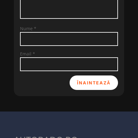
Nume
*
Email
*
ÎNAINTEAZĂ