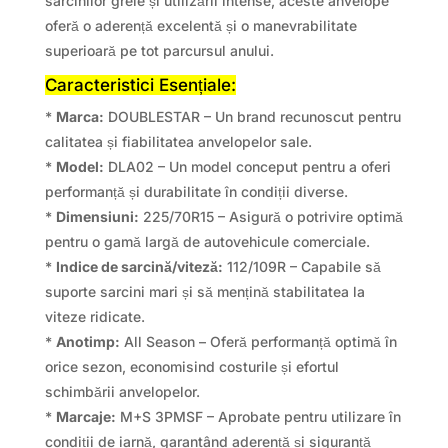
sarcinilor grele și utilizării intense, aceste anvelope
oferă o aderență excelentă și o manevrabilitate
superioară pe tot parcursul anului.
Caracteristici Esențiale:
*
Marca:
DOUBLESTAR – Un brand recunoscut pentru
calitatea și fiabilitatea anvelopelor sale.
*
Model:
DLA02 – Un model conceput pentru a oferi
performanță și durabilitate în condiții diverse.
*
Dimensiuni:
225/70R15 – Asigură o potrivire optimă
pentru o gamă largă de autovehicule comerciale.
*
Indice de sarcină/viteză:
112/109R – Capabile să
suporte sarcini mari și să mențină stabilitatea la
viteze ridicate.
*
Anotimp:
All Season – Oferă performanță optimă în
orice sezon, economisind costurile și efortul
schimbării anvelopelor.
*
Marcaje:
M+S 3PMSF – Aprobate pentru utilizare în
condiții de iarnă, garantând aderență și siguranță