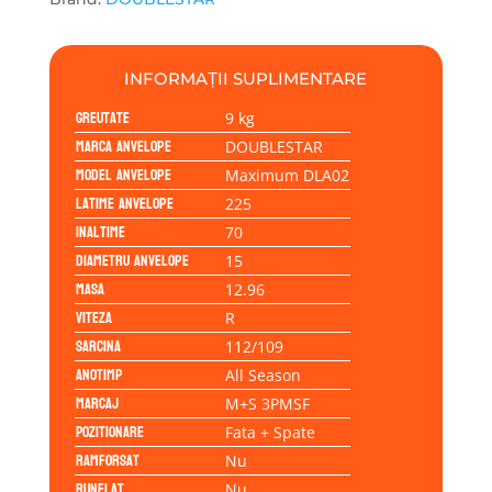
INFORMAȚII SUPLIMENTARE
Greutate
9 kg
Marca anvelope
DOUBLESTAR
Model anvelope
Maximum DLA02
Latime anvelope
225
Inaltime
70
Diametru anvelope
15
Masa
12.96
Viteza
R
Sarcina
112/109
Anotimp
All Season
Marcaj
M+S 3PMSF
Pozitionare
Fata + Spate
Ramforsat
Nu
Runflat
Nu