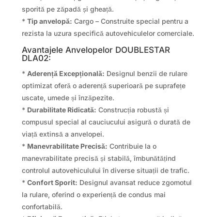
sporită pe zăpadă și gheață.
*
Tip anvelopă:
Cargo – Construite special pentru a
rezista la uzura specifică autovehiculelor comerciale.
Avantajele Anvelopelor DOUBLESTAR
DLA02:
*
Aderență Excepțională:
Designul benzii de rulare
optimizat oferă o aderență superioară pe suprafețe
uscate, umede și înzăpezite.
*
Durabilitate Ridicată:
Construcția robustă și
compusul special al cauciucului asigură o durată de
viață extinsă a anvelopei.
*
Manevrabilitate Precisă:
Contribuie la o
manevrabilitate precisă și stabilă, îmbunătățind
controlul autovehiculului în diverse situații de trafic.
*
Confort Sporit:
Designul avansat reduce zgomotul
la rulare, oferind o experiență de condus mai
confortabilă.