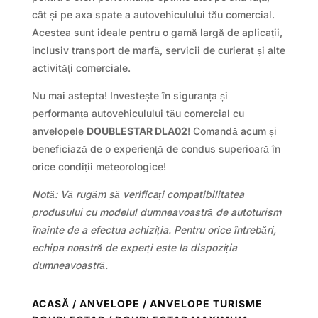
cât și pe axa spate a autovehiculului tău comercial.
Acestea sunt ideale pentru o gamă largă de aplicații,
inclusiv transport de marfă, servicii de curierat și alte
activități comerciale.
Nu mai astepta! Investește în siguranța și
performanța autovehiculului tău comercial cu
anvelopele
DOUBLESTAR DLA02
! Comandă acum și
beneficiază de o experiență de condus superioară în
orice condiții meteorologice!
Notă: Vă rugăm să verificați compatibilitatea
produsului cu modelul dumneavoastră de autoturism
înainte de a efectua achiziția. Pentru orice întrebări,
echipa noastră de experți este la dispoziția
dumneavoastră.
ACASĂ
/
ANVELOPE
/
ANVELOPE TURISME