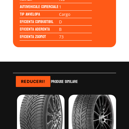
Autovehicule comerciale
1
Tip anvelopa
Cargo
Eficienta Combustibil
D
Eficienta Aderenta
B
Eficienta Zgomot
73
Produse similare
REDUCERI!
REDUCERI!
REDUCERI!
REDUCERI!