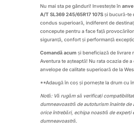
Nu mai sta pe gânduri! Investește în
anve
A/T SL369 245/65R17 107S
și bucură-te 
condus superioară, indiferent de destina
concepute pentru a face față provocărilor 
siguranță, confort și performanță excepți
Comandă acum
și beneficiază de livrare 
Aventura te așteaptă! Nu rata ocazia de a
anvelope de calitate superioară de la We
**Adaugă în coș și pornește la drum cu î
Notă: Vă rugăm să verificați compatibilit
dumneavoastră de autoturism înainte de a
orice întrebări, echipa noastră de experți 
dumneavoastră.