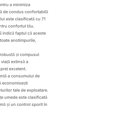
entru a minimiza
nță de condus confortabilă
ui este clasificată cu 71
ntru confortul tău.
indică faptul că aceste
 toate anotimpurile,
 robustă și compusul
 viață extinsă a
-preț excelent.
ență a consumului de
să economisești
urilor tale de exploatare.
e umede este clasificată
mă și un control sporit în