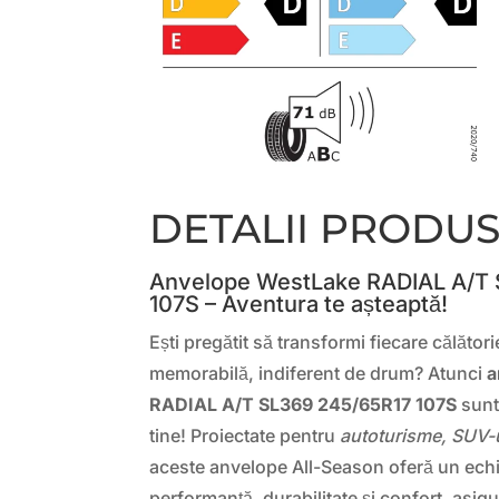
DETALII PRODU
Anvelope WestLake RADIAL A/T
107S – Aventura te așteaptă!
Ești pregătit să transformi fiecare călători
memorabilă, indiferent de drum? Atunci
a
RADIAL A/T SL369 245/65R17 107S
sunt
tine! Proiectate pentru
autoturisme, SUV-u
aceste anvelope All-Season oferă un echil
performanță, durabilitate și confort, asig