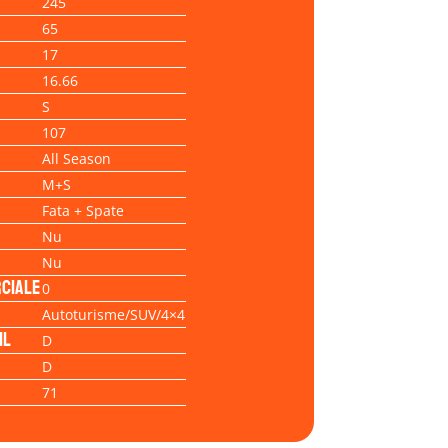
245
65
17
16.66
S
107
All Season
M+S
Fata + Spate
Nu
Nu
ciale
0
Autoturisme/SUV/4×4
il
D
D
71