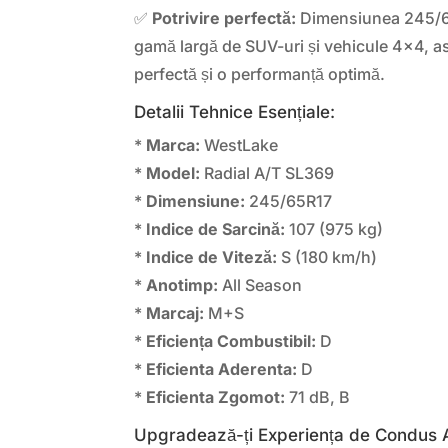
✅
Potrivire perfectă:
Dimensiunea 245/65
gamă largă de SUV-uri și vehicule 4×4, as
perfectă și o performanță optimă.
Detalii Tehnice Esențiale:
*
Marca:
WestLake
*
Model:
Radial A/T SL369
*
Dimensiune:
245/65R17
*
Indice de Sarcină:
107 (975 kg)
*
Indice de Viteză:
S (180 km/h)
*
Anotimp:
All Season
*
Marcaj:
M+S
*
Eficiența Combustibil:
D
*
Eficienta Aderenta:
D
*
Eficienta Zgomot:
71 dB, B
Upgradează-ți Experiența de Condus