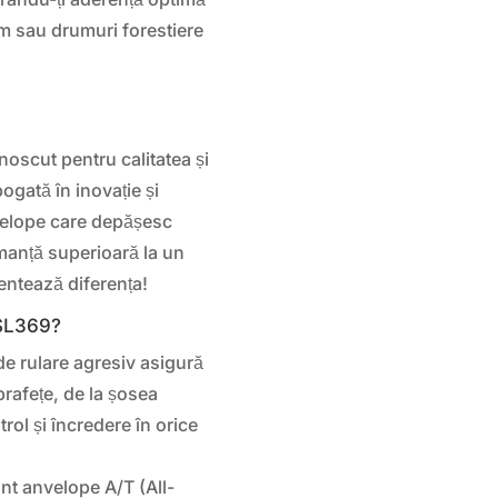
dam sau drumuri forestiere
oscut pentru calitatea și
bogată în inovație și
velope care depășesc
rmanță superioară la un
entează diferența!
 SL369?
e rulare agresiv asigură
prafețe, de la șosea
trol și încredere în orice
nt anvelope A/T (All-