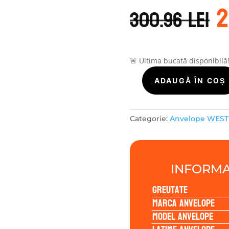
P
2
i
300.96
lei
a
f
3
🚨 Ultima bucată disponibilă
Cantitate
ADAUGĂ ÎN COȘ
WestLake
RADIAL
A/T
Categorie:
Anvelope WEST
SL369
245/65R17
107S
INFORMA
Greutate
Marca anvelope
Model anvelope