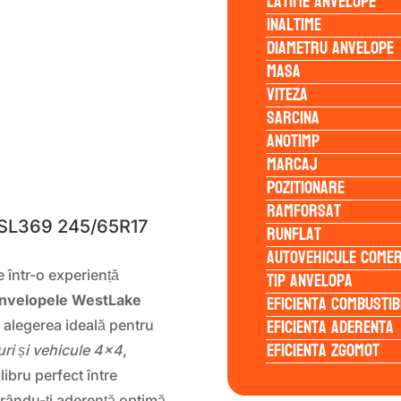
Latime anvelope
Inaltime
Diametru anvelope
Masa
Viteza
Sarcina
Anotimp
Marcaj
S
Pozitionare
Ramforsat
 SL369 245/65R17
Runflat
Autovehicule comer
Tip anvelopa
e într-o experiență
Eficienta Combustib
nvelopele WestLake
Eficienta Aderenta
 alegerea ideală pentru
Eficienta Zgomot
ri și vehicule 4×4
,
ibru perfect între
urându-ți aderență optimă