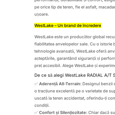
pe orice tip de teren, fie el asfalt, maca
ușoare.
WestLake – Un brand de încredere
WestLake este un producător global recun
fiabilitatea anvelopelor sale. Cu o istorie 
tehnologie avansată, WestLake oferă an
așteptările, garantând siguranță și perfo
preț accesibil. Alege WestLake și experim
De ce să alegi WestLake RADIAL A/T
✅
Aderență All-Terrain:
Designul benzii d
o tracțiune excelentă pe o varietate de su
uscată la teren accidentat, oferindu-ți con
condiții.
✅
Confort și Silențiozitate:
Chiar dacă su