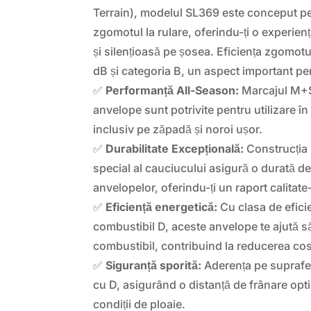
Terrain), modelul SL369 este conceput p
zgomotul la rulare, oferindu-ți o experie
și silențioasă pe șosea. Eficiența zgomotul
dB și categoria B, un aspect important pe
✅
Performanță All-Season:
Marcajul M+S 
anvelope sunt potrivite pentru utilizare în
inclusiv pe zăpadă și noroi ușor.
✅
Durabilitate Excepțională:
Construcția
special al cauciucului asigură o durată de
anvelopelor, oferindu-ți un raport calitate
✅
Eficiență energetică:
Cu clasa de efici
combustibil D, aceste anvelope te ajută 
combustibil, contribuind la reducerea cost
✅
Siguranță sporită:
Aderența pe suprafeț
cu D, asigurând o distanță de frânare opti
condiții de ploaie.