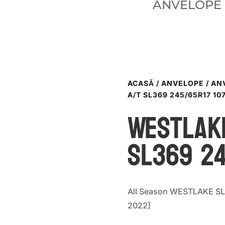
ANVELOPE
ACASĂ
/
ANVELOPE
/
AN
A/T SL369 245/65R17 10
WestLake
SL369 24
All Season WESTLAKE SL
2022]