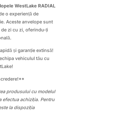
lopele WestLake RADIAL
de o experiență de
ție. Aceste anvelope sunt
de zi cu zi, oferindu-ți
onală.
rapidă și garanție extinsă!
 echipa vehiculul tău cu
stLake!
ncredere!**
atea produsului cu modelul
 efectua achiziția. Pentru
este la dispoziția