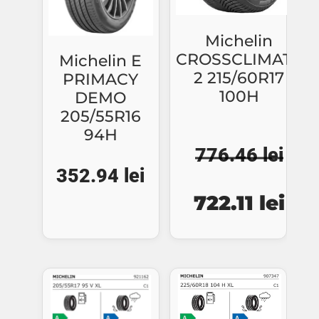
Michelin
CROSSCLIMATE
Michelin E
2 215/60R17
PRIMACY
100H
DEMO
205/55R16
94H
776.46
lei
352.94
lei
Prețul
Pre
722.11
lei
inițial
cur
a
este
fost:
722.
776.46 lei.