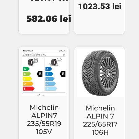
1023.53
lei
Prețul
Prețul
582.06
lei
inițial
curent
a
este:
fost:
582.06 lei.
625.87 lei.
Michelin
Michelin
ALPIN7
ALPIN 7
235/55R19
225/65R17
105V
106H