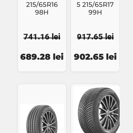
215/65R16
5 215/65R17
98H
99H
741.16
lei
917.65
lei
Prețul
Prețul
Prețul
Preț
689.28
lei
902.65
lei
inițial
curent
inițial
cure
a
este:
a
este
fost:
689.28 lei.
fost:
902.
741.16 lei.
917.65 lei.