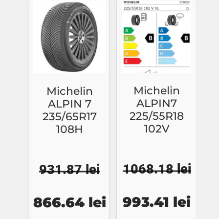
fost:
892.79 lei.
fost:
976.
905.88 lei.
1049.82 lei.
Michelin
Michelin
ALPIN7
ALPIN 7
225/55R18
235/65R17
102V
108H
1068.18
lei
931.87
lei
Prețul
Preț
Prețul
Prețul
993.41
lei
866.64
lei
inițial
cure
inițial
curent