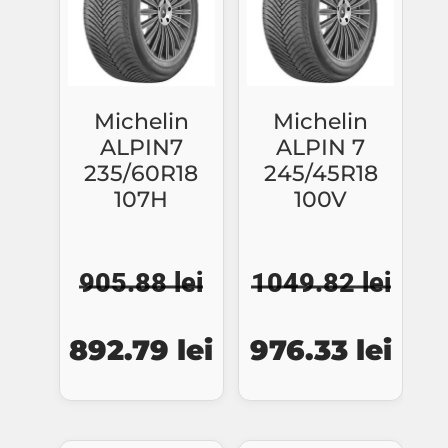
Michelin
Michelin
ALPIN7
ALPIN 7
235/60R18
245/45R18
107H
100V
905.88
lei
1049.82
lei
Prețul
Prețul
Prețul
Preț
892.79
lei
976.33
lei
inițial
curent
inițial
cure
a
este:
a
este