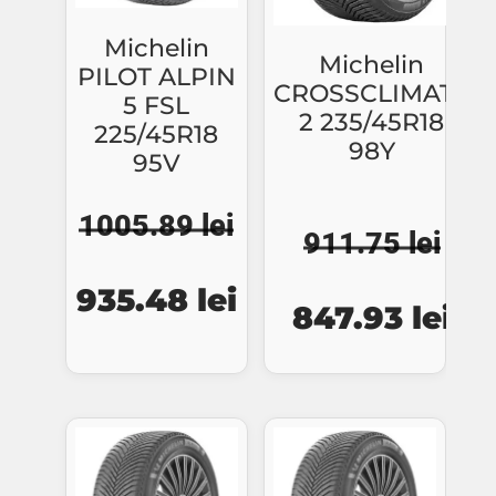
Michelin
Michelin
PILOT ALPIN
CROSSCLIMATE
5 FSL
2 235/45R18
225/45R18
98Y
95V
1005.89
lei
911.75
lei
Prețul
Prețul
Prețul
Pre
935.48
lei
847.93
lei
inițial
curent
inițial
cur
a
este:
a
est
fost:
935.48 lei.
fost:
847
1005.89 lei.
911.75 lei.