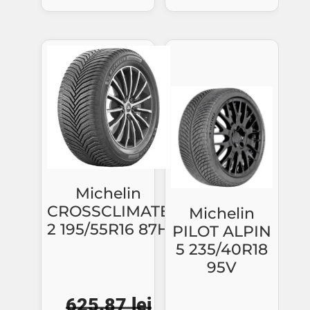
a
este
a
este:
fost:
993.
fost:
866.64 lei.
1068.18 lei.
931.87 lei.
Michelin
CROSSCLIMATE
Michelin
2 195/55R16 87H
PILOT ALPIN
5 235/40R18
95V
625.87
lei