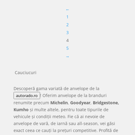
fost:
902.65 lei.
fost:
1007
←
970.59 lei.
1083.45 lei.
1
2
3
4
5
→
Cauciucuri
Descoperă gama variată de anvelope de la
! Oferim anvelope de la branduri
autorado.ro
renumite precum
Michelin
,
Goodyear
,
Bridgestone,
Kumho
și multe altele, pentru toate tipurile de
vehicule și condiții meteo. Fie că ai nevoie de
anvelope de vară, de iarnă sau all-season, vei găsi
exact ceea ce cauți la prețuri competitive. Profită de