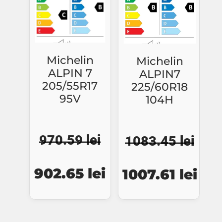
Michelin
Michelin
ALPIN 7
ALPIN7
205/55R17
225/60R18
95V
104H
970.59
lei
1083.45
lei
Prețul
Prețul
Prețul
Preț
902.65
lei
1007.61
lei
inițial
curent
inițial
cur
a
este:
a
este