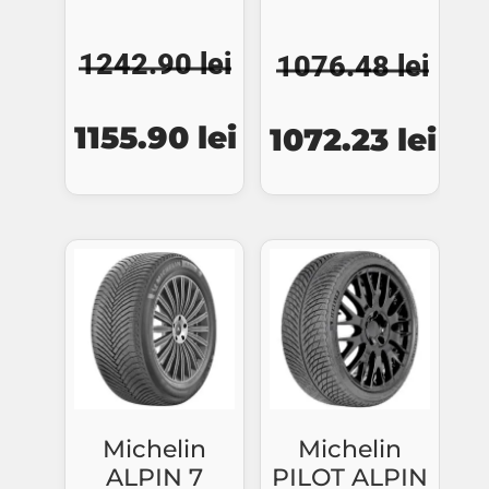
1242.90
lei
1076.48
lei
Prețul
Prețul
Prețul
Pre
1155.90
lei
1072.23
lei
inițial
curent
inițial
cur
a
este:
a
este
fost:
1155.90 lei.
fost:
107
1242.90 lei.
1076.48 lei.
Michelin
Michelin
ALPIN 7
PILOT ALPIN