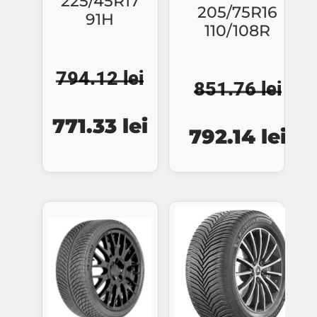
225/45R17
205/75R16
91H
110/108R
794.12
lei
851.76
lei
Prețul
Prețul
Prețul
Pre
771.33
lei
792.14
lei
inițial
curent
inițial
cur
a
este:
a
est
fost:
771.33 lei.
fost:
792
794.12 lei.
851.76 lei.