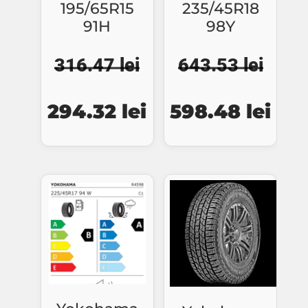
195/65R15
235/45R18
91H
98Y
316.47
lei
643.53
lei
Prețul
Prețul
Prețul
Preț
294.32
lei
598.48
lei
inițial
curent
inițial
cure
a
este:
a
este
fost:
294.32 lei.
fost:
598.
316.47 lei.
643.53 lei.