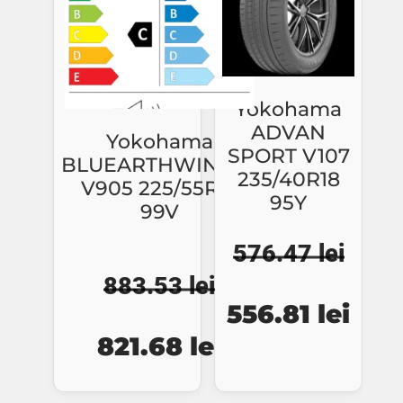
Yokohama
ADVAN
Yokohama
SPORT V107
BLUEARTHWINTER
235/40R18
V905 225/55R19
95Y
99V
576.47
lei
883.53
lei
Prețul
Preț
556.81
lei
Prețul
Prețul
inițial
cure
821.68
lei
inițial
curent
a
este
a
este: