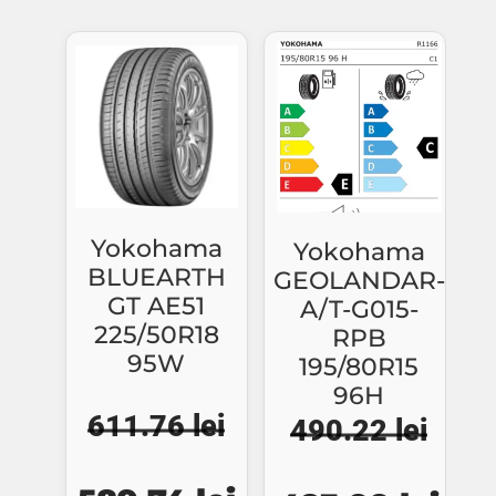
fost:
556.
fost:
821.68 lei.
576.47 lei.
883.53 lei.
Yokohama
Yokohama
BLUEARTH
GEOLANDAR-
GT AE51
A/T-G015-
225/50R18
RPB
95W
195/80R15
96H
611.76
lei
490.22
lei
Prețul
Prețul
Prețul
Preț