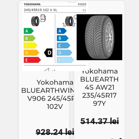
fost:
946.
1017.65 lei.
Yokohama
BLUEARTH
Yokohama
4S AW21
BLUEARTHWINTER
235/45R17
V906 245/45R19
97Y
102V
514.37
lei
928.24
lei
Prețul
Preț