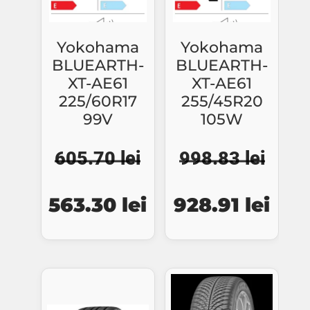
Yokohama
Yokohama
BLUEARTH-
BLUEARTH-
XT-AE61
XT-AE61
225/60R17
255/45R20
99V
105W
605.70
lei
998.83
lei
Prețul
Prețul
Prețul
Preț
563.30
lei
928.91
lei
inițial
curent
inițial
cure
a
este:
a
este
fost:
563.30 lei.
fost:
928.
605.70 lei.
998.83 lei.