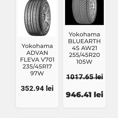
Yokohama
BLUEARTH
Yokohama
4S AW21
ADVAN
255/45R20
FLEVA V701
105W
235/45R17
97W
1017.65
lei
352.94
lei
Prețul
Preț
946.41
lei
inițial
cure
a
este