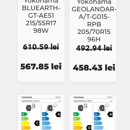
Yokohama
Yokohama
BLUEARTH-
GEOLANDAR-
GT-AE51
A/T-G015-
215/55R17
RPB
98W
205/70R15
96H
610.59
lei
492.94
lei
Prețul
Prețul
Prețul
Preț
567.85
lei
458.43
lei
inițial
curent
inițial
cur
a
este:
a
este
fost:
567.85 lei.
fost:
458.
610.59 lei.
492.94 lei.