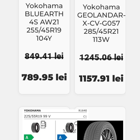
Yokohama
Yokohama
BLUEARTH
GEOLANDAR-
4S AW21
X-CV-G057
255/45R19
285/45R21
104Y
113W
849.41
lei
1245.06
lei
Prețul
Prețul
Prețul
Preț
789.95
lei
1157.91
lei
inițial
curent
inițial
cure
a
este:
a
este
fost:
789.95 lei.
fost:
1157
849.41 lei.
1245.06 lei.