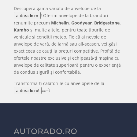
Descoperă gama variată de anvelope de la
! Oferim anvelope de la branduri
autorado.ro
renumite precum
Michelin
,
Goodyear
,
Bridgestone,
Kumho
și multe altele, pentru toate tipurile de
vehicule și condiții meteo. Fie că ai nevoie de
anvelope de vară, de iarnă sau all-season, vei găsi
exact ceea ce cauți la prețuri competitive. Profită de
ofertele noastre exclusive și echipează-ți mașina cu
anvelope de calitate superioară pentru o experiență
de condus sigură și confortabilă.
Transformă-ți călătoriile cu anvelopele de la
🚗💨
autorado.ro!
AUTORADO.RO